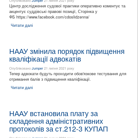
Опубліковано
Jumper
21 липня 2021 року
Центр дослідження судової практики оперативно коментує та
акцентує суддівські правові позиції, Сторінка у
ФБ https://www.facebook.com/cdoslidzenna/
Читати далі
про Рекомендуємо в роботі
НААУ змінила порядок підвищення
кваліфікації адвокатів
Опубліковано
Jumper
21 липня 2021 року
Тепер адвокати будуть проходити обов'язкове тестування для
отримання балів з підвищення кваліфікації.
Читати далі
про НААУ змінила порядок підвищення кваліфікації
адвокатів
НААУ встановила плату за
складення адміністративних
протоколів за ст.212-3 КУПАП