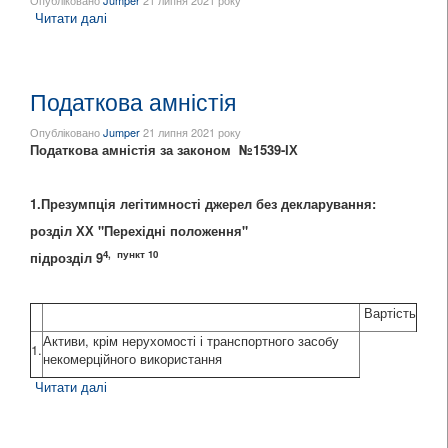
Опубліковано
Jumper
21 липня 2021 року
Читати далі
про НААУ встановила плату за складення
адміністративних протоколів за ст.212-3 КУПАП
Податкова амністія
Опубліковано
Jumper
21 липня 2021 року
Податкова амністія за законом №1539-ІХ
1.Презумпція легітимності джерел без декларування:
розділ ХХ "Перехідні положення"
4, пункт 10
підрозділ 9
Вартість
Активи, крім нерухомості і транспортного засобу
1.
некомерційного використання
Читати далі
про Податкова амністія