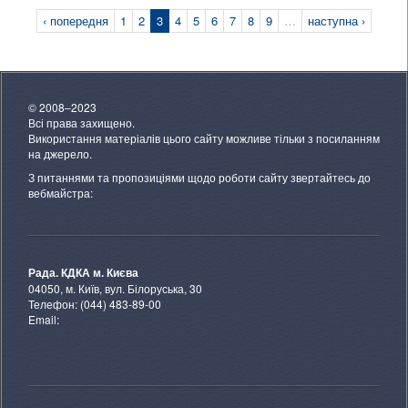
‹ попередня
1
2
3
4
5
6
7
8
9
…
наступна ›
© 2008–2023
Всі права захищено.
Використання матеріалів цього сайту можливе тільки з посиланням
на джерело.
З питаннями та пропозиціями щодо роботи сайту звертайтесь до
вебмайстра:
Рада. КДКА м. Києва
04050, м. Київ, вул. Білоруська, 30
Телефон: (044) 483-89-00
Email: