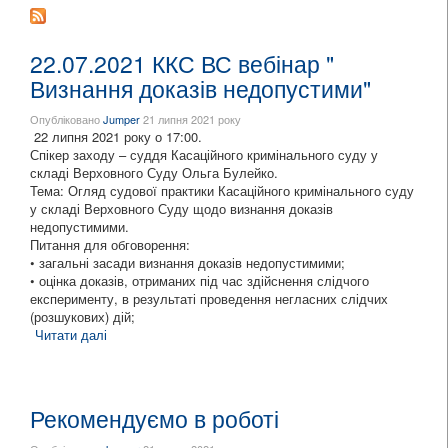
22.07.2021 ККС ВС вебінар "
Визнання доказів недопустими"
Опубліковано
Jumper
21 липня 2021 року
22 липня 2021 року о 17:00.
Спікер заходу – суддя Касаційного кримінального суду у
складі Верховного Суду Ольга Булейко.
Тема: Огляд судової практики Касаційного кримінального суду
у складі Верховного Суду щодо визнання доказів
недопустимими.
Питання для обговорення:
• загальні засади визнання доказів недопустимими;
• оцінка доказів, отриманих під час здійснення слідчого
експерименту, в результаті проведення негласних слідчих
(розшукових) дій;
Читати далі
про 22.07.2021 ККС ВС вебінар " Визнання доказів
недопустими"
Рекомендуємо в роботі