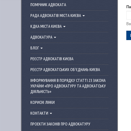
ПОМІЧНИК АДВОКАТА
П
РАДА АДВОКАТІВ МІСТА КИЄВА
Вв
КДКА МІСТА КИЄВА
C
АДВОКАТУРА
Це
БЛОГ
те
лю
РЕЄСТР АДВОКАТІВ КИЄВА
за
ав
РЕЄСТР АДВОКАТСЬКИХ ОБ'ЄДНАНЬ КИЄВА
сп
ІНФОРМУВАННЯ В ПОРЯДКУ СТАТТІ 23 ЗАКОНА
We
УКРАЇНИ «ПРО АДВОКАТУРУ ТА АДВОКАТСЬКУ
ДІЯЛЬНІСТЬ»
КОРИСНІ ЛІНКИ
КОНТАКТИ
ПРОЕКТИ ЗАКОНІВ ПРО АДВОКАТУРУ