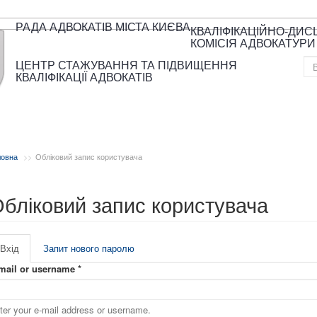
РАДА АДВОКАТІВ МІСТА КИЄВА
КВАЛІФІКАЦІЙНО-ДИ
КОМІСІЯ АДВОКАТУРИ
ЦЕНТР СТАЖУВАННЯ ТА ПІДВИЩЕННЯ
КВАЛІФІКАЦІЇ АДВОКАТІВ
ловна
Обліковий запис користувача
бліковий запис користувача
Вхід
(активна
Запит нового паролю
ервинні вкладки
вкладка)
mail or username
*
ter your e-mail address or username.