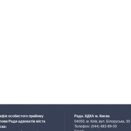
афік особистого прийому
Рада. КДКА м. Києва
04050, м. Київ, вул. Білоруська, 30
лови Ради адвокатів міста
Телефон: (044) 483-89-00
єва:
Email: