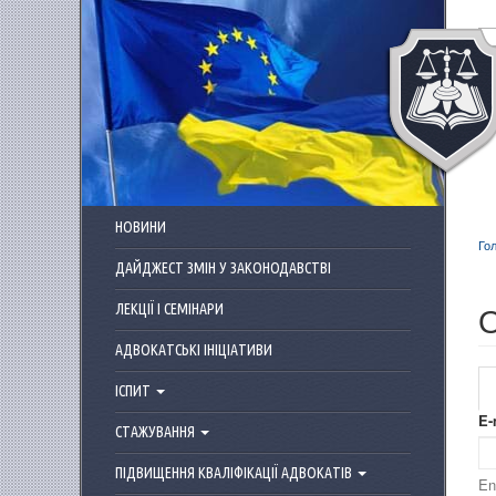
Перейти до основного матеріалу
НОВИНИ
Го
ДАЙДЖЕСТ ЗМІН У ЗАКОНОДАВСТВІ
О
ЛЕКЦІЇ І СЕМІНАРИ
АДВОКАТСЬКІ ІНІЦІАТИВИ
ІСПИТ
П
E-
СТАЖУВАННЯ
ПІДВИЩЕННЯ КВАЛІФІКАЦІЇ АДВОКАТІВ
En