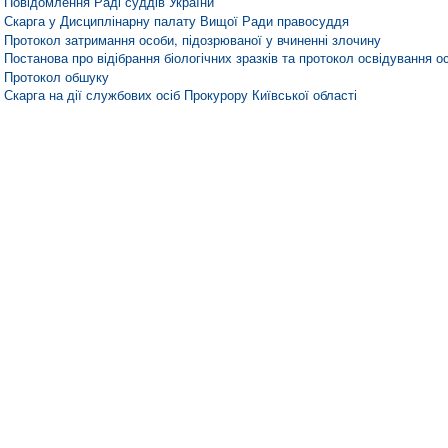
Повідомлення Раді суддів України
Скарга у Дисциплінарну палату Вищої Ради правосуддя
Протокол затримання особи, підозрюваної у вчиненні злочину
Постанова про відібрання біологічних зразків та протокол освідування о
Протокол обшуку
Скарга на дії службових осіб Прокурору Київської області