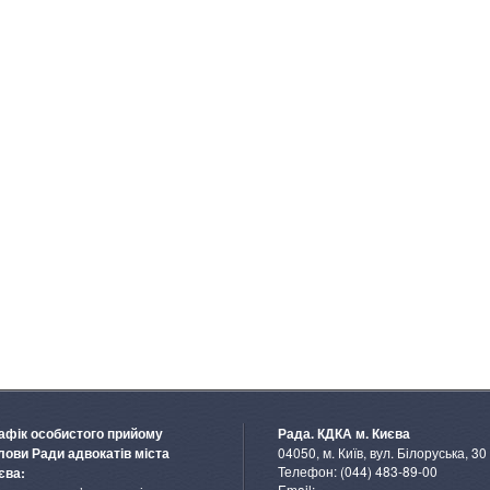
афік особистого прийому
Рада. КДКА м. Києва
04050, м. Київ, вул. Білоруська, 30
лови Ради адвокатів міста
Телефон: (044) 483-89-00
єва:
Email: