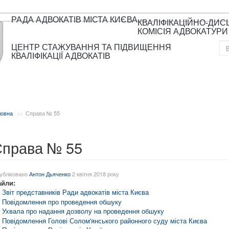
РАДА АДВОКАТІВ МІСТА КИЄВА
КВАЛІФІКАЦІЙНО-ДИ
КОМІСІЯ АДВОКАТУРИ
ЦЕНТР СТАЖУВАННЯ ТА ПІДВИЩЕННЯ
КВАЛІФІКАЦІЇ АДВОКАТІВ
ловна
Справа № 55
права № 55
убліковано
Антон Дьяченко
2 квітня 2018 року
айли:
Звіт представників Ради адвокатів міста Києва
Повідомлення про проведення обшуку
Ухвала про надання дозволу на проведення обшуку
Повідомлення Голові Солом'янського районного суду міста Києва