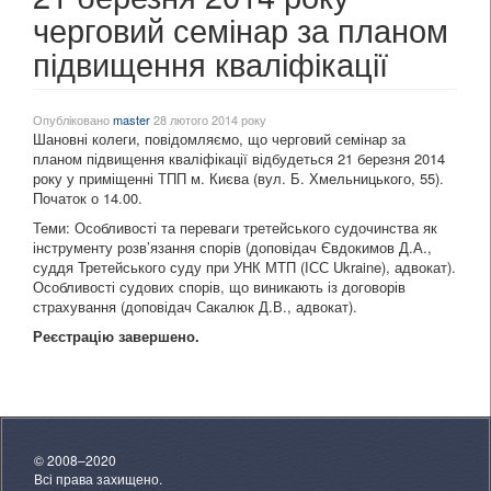
черговий семінар за планом
підвищення кваліфікації
Опубліковано
master
28 лютого 2014 року
Шановні колеги, повідомляємо, що черговий семінар за
планом підвищення кваліфікації відбудеться 21 березня 2014
року у приміщенні ТПП м. Києва (вул. Б. Хмельницького, 55).
Початок о 14.00.
Теми: Особливості та переваги третейського судочинства як
інструменту розв’язання спорів (доповідач Євдокимов Д.А.,
суддя Третейського суду при УНК МТП (ІСС Ukraine), адвокат).
Особливості судових спорів, що виникають із договорів
страхування (доповідач Сакалюк Д.В., адвокат).
Реєстрацію завершено.
© 2008–2020
Всі права захищено.