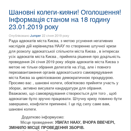
Шановні колеги-кияни! Оголошення!
Інформація станом на 18 годину
23.01.2019 року
Опубліковано
Jumper
22 січня 2019 року
Рада адвокатів міста Києва, з метою усунення негативних
наслідків дій керівництва НААУ по створенню штучної кризи
для розколу адвокатської спільноти міста Києва , в інтересах
усіх адвокатів міста Києва , прийняла рішення про доцільність
проведення 24 січня 2019 року зборів адвокатів міста Києва з
метою не тільки обрання делегатів на з'їзд, але і повного
перезавантаження органів адвокатського самоврядування
міста Києва за цивілізованою демократичною процедурою.
Просимо вас , шановні колеги, обов'язково прийняти участь у
зборах, активно висувати кандидатури для обрання.
Вважаємо, що самоврядування створюється для того , щоб
адвокатам було зручно працювати. Штучну кризу повинно бути
завершено, конфлікти припинені. І це під силу саме вам,
шановні колеги.
Додатково інформуємо:
Місце проведення:
УВАГА!! НААУ, ВЧОРА ВВЕЧЕРІ,
ЗМІНИЛО МІСЦЕ ПРОВЕДЕННЯ ЗБОРІВ.