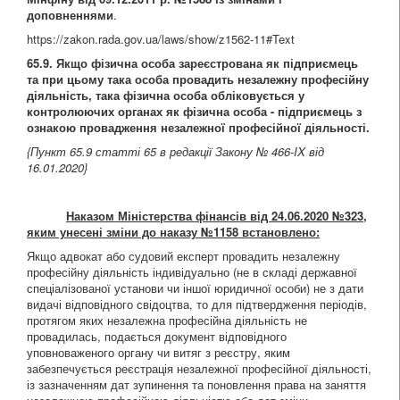
доповненнями
.
https://zakon.rada.gov.ua/laws/show/z1562-11#Text
65.9. Якщо фізична особа зареєстрована як підприємець
та при цьому така особа провадить незалежну професійну
діяльність, така фізична особа обліковується у
контролюючих органах як фізична особа - підприємець з
ознакою провадження незалежної професійної діяльності.
{Пункт 65.9 статті 65 в редакції Закону
№ 466-IX від
16.01.2020
}
Наказом Міністерства фінансів від 24.06.2020 №323,
яким унесені зміни до наказу №1158 встановлено:
Якщо адвокат або судовий експерт провадить незалежну
професійну діяльність індивідуально (не в складі державної
спеціалізованої установи чи іншої юридичної особи) не з дати
видачі відповідного свідоцтва, то для підтвердження періодів,
протягом яких незалежна професійна діяльність не
провадилась, подається документ відповідного
уповноваженого органу чи витяг з реєстру, яким
забезпечується реєстрація незалежної професійної діяльності,
із зазначенням дат зупинення та поновлення права на заняття