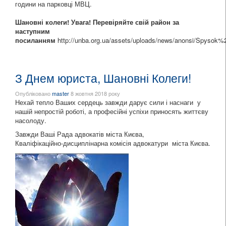
години на парковці МВЦ.
Шановні колеги! Увага! Перевіряйте свій район за
наступним
посиланням
http://unba.org.ua/assets/uploads/news/anonsi/Spysok%
З Днем юриста, Шановні Колеги!
Опубліковано
master
8 жовтня 2018 року
Нехай тепло Ваших сердець завжди дарує сили і наснаги у
нашій непростій роботі, а професійні успіхи приносять життєву
насолоду.
Завжди Ваші Рада адвокатів міста Києва,
Кваліфікаційно-дисциплінарна комісія адвокатури міста Києва.