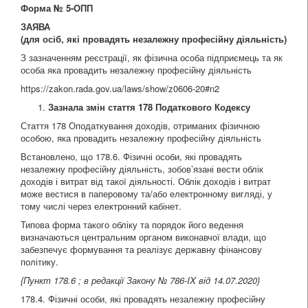
Форма № 5-ОПП
ЗАЯВА
(для осіб, які провадять незалежну професійну діяльність)
З зазначенням реєстрації, як фізична особа підприємець та як
особа яка провадить незалежну професійну діяльність
https://zakon.rada.gov.ua/laws/show/z0606-20#n2
Зазнала змін стаття 178 Податкового Кодексу
Стаття 178 Оподаткування доходів, отриманих фізичною
особою, яка провадить незалежну професійну діяльність
Встановлено, що 178.6. Фізичні особи, які провадять
незалежну професійну діяльність, зобов’язані вести облік
доходів і витрат від такої діяльності. Облік доходів і витрат
може вестися в паперовому та/або електронному вигляді, у
тому числі через електронний кабінет.
Типова форма такого обліку та порядок його ведення
визначаються центральним органом виконавчої влади, що
забезпечує формування та реалізує державну фінансову
політику.
{Пункт 178.6 ; в редакції Закону
№ 786-IX від 14.07.2020
}
178.4. Фізичні особи, які провадять незалежну професійну