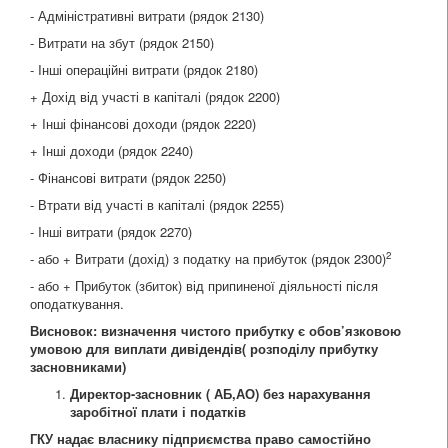
- Адміністративні витрати (рядок 2130)
- Витрати на збут (рядок 2150)
- Iнші операційні витрати (рядок 2180)
+ Дохід від участі в капіталі (рядок 2200)
+ Iнші фінансові доходи (рядок 2220)
+ Iнші доходи (рядок 2240)
- Фінансові витрати (рядок 2250)
- Втрати від участі в капіталі (рядок 2255)
- Iнші витрати (рядок 2270)
2
- або + Витрати (дохід) з податку на прибуток (рядок 2300)
- або + Прибуток (збиток) від припиненої діяльності після
оподаткування.
Висновок: визначення чистого прибутку є обов’язковою
умовою для виплати дивідендів( розподілу прибутку
засновниками)
Директор-засновник ( АБ,АО) без нарахування
заробітної плати і податків
ГКУ надає власнику підприємства право самостійно