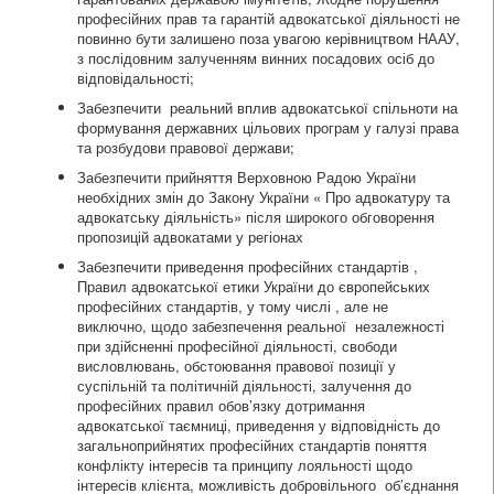
професійних прав та гарантій адвокатської діяльності не
повинно бути залишено поза увагою керівництвом НААУ,
з послідовним залученням винних посадових осіб до
відповідальності;
Забезпечити реальний вплив адвокатської спільноти на
формування державних цільових програм у галузі права
та розбудови правової держави;
Забезпечити прийняття Верховною Радою України
необхідних змін до Закону України « Про адвокатуру та
адвокатську діяльність» після широкого обговорення
пропозицій адвокатами у регіонах
Забезпечити приведення професійних стандартів ,
Правил адвокатської етики України до європейських
професійних стандартів, у тому числі , але не
виключно, щодо забезпечення реальної незалежності
при здійсненні професійної діяльності, свободи
висловлювань, обстоювання правової позиції у
суспільній та політичній діяльності, залучення до
професійних правил обов’язку дотримання
адвокатської таємниці, приведення у відповідність до
загальноприйнятих професійних стандартів поняття
конфлікту інтересів та принципу лояльності щодо
інтересів клієнта, можливість добровільного об’єднання