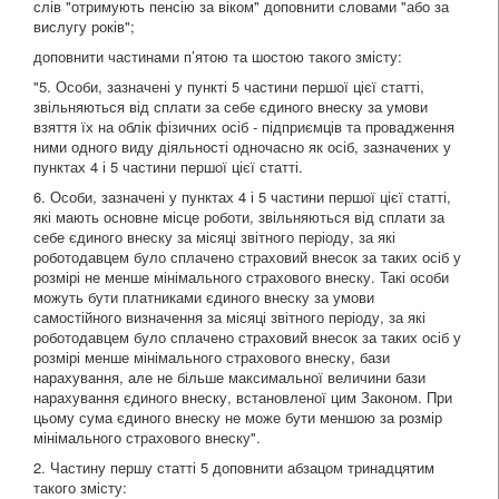
слів "отримують пенсію за віком" доповнити словами "або за
вислугу років";
доповнити частинами п’ятою та шостою такого змісту:
"5. Особи, зазначені у пункті 5 частини першої цієї статті,
звільняються від сплати за себе єдиного внеску за умови
взяття їх на облік фізичних осіб - підприємців та провадження
ними одного виду діяльності одночасно як осіб, зазначених у
пунктах 4 і 5 частини першої цієї статті.
6. Особи, зазначені у пунктах 4 і 5 частини першої цієї статті,
які мають основне місце роботи, звільняються від сплати за
себе єдиного внеску за місяці звітного періоду, за які
роботодавцем було сплачено страховий внесок за таких осіб у
розмірі не менше мінімального страхового внеску. Такі особи
можуть бути платниками єдиного внеску за умови
самостійного визначення за місяці звітного періоду, за які
роботодавцем було сплачено страховий внесок за таких осіб у
розмірі менше мінімального страхового внеску, бази
нарахування, але не більше максимальної величини бази
нарахування єдиного внеску, встановленої цим Законом. При
цьому сума єдиного внеску не може бути меншою за розмір
мінімального страхового внеску".
2. Частину першу статті 5 доповнити абзацом тринадцятим
такого змісту: