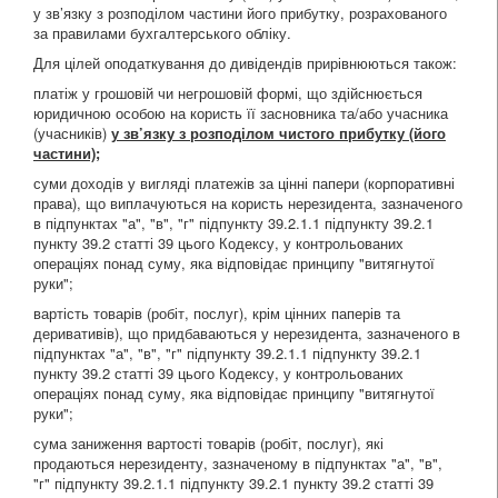
у зв’язку з розподілом частини його прибутку, розрахованого
за правилами бухгалтерського обліку.
Для цілей оподаткування до дивідендів прирівнюються також:
платіж у грошовій чи негрошовій формі, що здійснюється
юридичною особою на користь її засновника та/або учасника
(учасників)
у зв’язку з розподілом чистого прибутку (його
частини);
суми доходів у вигляді платежів за цінні папери (корпоративні
права), що виплачуються на користь нерезидента, зазначеного
в підпунктах "а", "в", "г" підпункту 39.2.1.1 підпункту 39.2.1
пункту 39.2 статті 39 цього Кодексу, у контрольованих
операціях понад суму, яка відповідає принципу "витягнутої
руки";
вартість товарів (робіт, послуг), крім цінних паперів та
деривативів), що придбаваються у нерезидента, зазначеного в
підпунктах "а", "в", "г" підпункту 39.2.1.1 підпункту 39.2.1
пункту 39.2 статті 39 цього Кодексу, у контрольованих
операціях понад суму, яка відповідає принципу "витягнутої
руки";
сума заниження вартості товарів (робіт, послуг), які
продаються нерезиденту, зазначеному в підпунктах "а", "в",
"г" підпункту 39.2.1.1 підпункту 39.2.1 пункту 39.2 статті 39