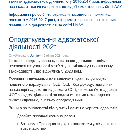
заняття адвокатською діяльністю у 2016-2017 році, інформація
про яких, з технічних причин, не відображається на сайті НААУ
Інформація про осіб, які отримали посвідчення помічника
адвоката у 2016-2017 році, інформація про яких, з технічних
причин, не відображається на сайті НААУ
Оподаткування адвокатської
діяльності 2021
Опубліковано
Jumper
12 січня 2021 року
Питання оподаткування адвокатської діяльності набуло
неабиякої актуальності у зв’язку зі змінами у податковому
законодавстві, що відбулись у 2020 році.
Головними питаннями для адвокатів були: як уникнути
подвійного нарахування ЄСВ, ЄСВ без доходу, звільнити
пенсіонерів-адвокатів від сплати ЄСВ, чи може бути адвокат
ФОП з видом діяльності за кодом 69.10, чи може адвокат
обрати спрощену систему оподаткування.
Зміни в законодавстві відбулись і саме на користь адвокатів.
Давайте проаналізуємо їх разом.
Законом «Про адвокатуру та адвокатську діяльність»
визначено, що