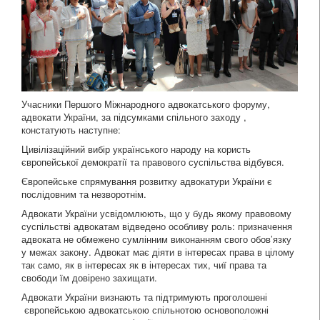
Учасники Першого Міжнародного адвокатського форуму,
адвокати України, за підсумками спільного заходу ,
констатують наступне:
Цивілізаційний вибір українського народу на користь
європейської демократії та правового суспільства відбувся.
Європейське спрямування розвитку адвокатури України є
послідовним та незворотнім.
Адвокати України усвідомлюють, що у будь якому правовому
суспільстві адвокатам відведено особливу роль: призначення
адвоката не обмежено сумлінним виконанням свого обов’язку
у межах закону. Адвокат має діяти в інтересах права в цілому
так само, як в інтересах як в інтересах тих, чиї права та
свободи їм довірено захищати.
Адвокати України визнають та підтримують проголошені
європейською адвокатською спільнотою основоположні