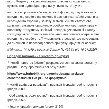
цього Кодексу, у контрольованих операціях порівняно із
сумою, яка відповідає принципу "витягнутої руки";
виплата в грошовій або негрошовій формі, що здійснюється
юридичною особою на користь її засновника та/або учасника -
нерезидента України у зв’язку зі зменшенням статутного
капіталу, викупом юридичною особою корпоративних прав у
власному статутному капіталі, виходом учасника зі складу
господарського товариства або іншої аналогічної операції між
юридичною особою та її учасником, у розмірі, що призводить
до зменшення нерозподіленого прибутку юридичної особи";
{Підпункт 14.1.49 в редакції Закону
№ 466-IX від 16.01.2020
}
Порядок визначення чистого прибутку
Чистий прибуток (збиток) розраховується та зазначається у
розділі I звіту про фінансові результати
https://www.buhoblik.org.ua/uchet/buxgalterskaya-
otchetnost/2130-zvit-pr... за формулою
:
Чистий дохід від реалізації продукції (товарів, робіт, послуг)
(рядок 2000)
- Собівартість реалізованої продукції (товарів, робіт, послуг)
(рядок 2050)
+ Iнші операційні доходи (рядок 2120)