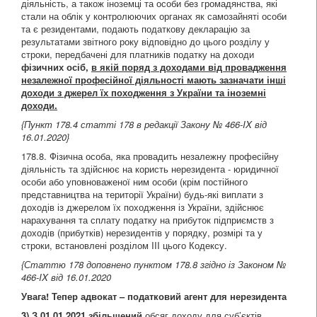
діяльність, а також іноземці та особи без громадянства, які
стали на облік у контролюючих органах як самозайняті особи
та є резидентами, подають податкову декларацію за
результатами звітного року відповідно до цього розділу у
строки, передбачені для платників податку на доходи
фізичних осіб,
в якій поряд з доходами від провадження
незалежної професійної діяльності мають зазначати інші
доходи з джерел їх походження з України та іноземні
доходи.
{Пункт 178.4 с
татті 178 в редакції Закону
№ 466-IX від
16.01.2020
}
178.8. Фізична особа, яка провадить незалежну професійну
діяльність та здійснює на користь нерезидента - юридичної
особи або уповноваженої ним особи (крім постійного
представництва на території України) будь-які виплати з
доходів із джерелом їх походження із України, здійснює
нарахування та сплату податку на прибуток підприємств з
доходів (прибутків) нерезидентів у порядку, розмірі та у
строки, встановлені розділом III цього Кодексу.
{С
таттю 178 доповнено пунктом 178.8 згідно із Законом
№
466-IX від 16.01.2020
Увага! Тепер адвокат – податковий агент для нерезидента
3) З 01.01.2021 збільшений
обсяг доходу для суб’єктів