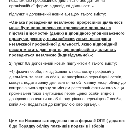
незалежною професійною діяльністю або дат зміни
організаційної форми відповідної діяльності.».
підпункт 4 доповнений новим абзацом такого змісту:
«Ознака провадження незалежної професійної діяльності
може бути встановлена контролюючим органом на
підставі відомостей (даних) відповідного уповноваженого
органу чи реєстру, яким забезпечується реєстрація
незалежної професійної діяльності, якщо відповідний
реєстр містить дані про те, що професійна діяльність
провадиться незалежно (індивідуально).»;
2) пункт 6.8 доповнений новим підпунктом 4 такого змісту:
«4) фізичні особи, які здійснюють незалежну професійну
діяльність та взяті на облік, як внутрішньо переміщені особи,
можуть подати заяву для взяття на облік/зміну місця обліку до
контролюючого органу за місцем реєстрації фактичного місця
проживання такої внутрішньо переміщеної особи згідно з
довідкою про взяття на облік внутрішньо переміщеної особи,
копія якої подається до контролюючого органу.».
Цим же Наказом затверджена нова форма 5 ОПП ( додаток
8 до Порядку обліку платників податків і зборів