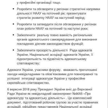
у професійні організації тощо.
Розробити та обговорити у регіонах стратегічні напрямки
діяльності НААУ на поточний рік; презентувати
стратегію розвитку НААУ на наступний період;
Розробити та затвердити після обговорення у регіонах
план роботи НААУ на поточний та наступні роки;
Забезпечити реальну повно важність регіональних
органів адвокатського самоврядування для виконання
покладених діючим законодавством функцій;
Забезпечити прозорість діяльності Ради адвокатів
України, Національної асоціації адвокатів України, її
підконтрольність та підзвітність адвокатському
співтовариству;
Адвокати України, учасники форуму, вважають проголошені
заходи невідкладними та обов’язковими для повноправної та
успішної інтеграції адвокатури України у професійне
європейське співтовариство.
6 вересня 2018 року Президент України вніс до Верховної
Ради України як невідкладний законопроект №9055 «Про
адвокатуру та адвокатську діяльність» . Це комплексний
документ, підготований робочою групою за участю правничих
асоціацій, офіційних представників Національної асоціації