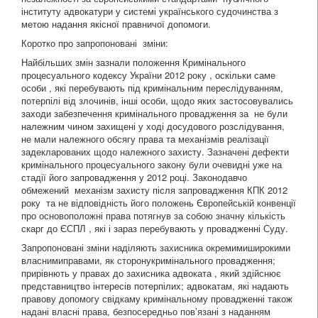
інституту адвокатури у системі українського судочинства з
метою надання якісної правничої допомоги.
Коротко про запропоновані зміни:
Найбільших змін зазнали положення Кримінального
процесуального кодексу України 2012 року , оскільки саме
особи , які перебувають під кримінальним переслідуванням,
потерпілі від злочинів, інші особи, щодо яких застосовувались
заходи забезпечення кримінального провадження за не були
належним чином захищені у ході досудового розслідування,
не мали належного обсягу права та механізмів реалізації
задекларованих щодо належного захисту. Зазначені дефекти
кримінального процесуального закону були очевидні уже на
стадії його запровадження у 2012 році. Законодавчо
обмежений механізм захисту після запровадження КПК 2012
року та не відповідність його положень Європейській конвенції
про основоположні права потягнув за собою значну кількість
скарг до ЄСПЛ , які і зараз перебувають у провадженні Суду.
Запропоновані зміни наділяють захисника окремимиширокими
власнимиправами, як сторонукримінального провадження;
прирівнють у правах до захисника адвоката , який здійснює
представництво інтересів потерпілих; адвокатам, які надають
правову допомогу свідкаму кримінальному провадженні також
надані власні права, безпосередньо пов’язані з наданням