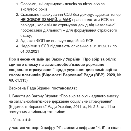
Особами, які отримують пенсію за віком або за
вислугою років
Скасовано нарахування ЄСВ без доходу, адвокат тепер
НЕ ЗОБОВ’ЯЗАНИЙ, а МАЄ
право сплатити ЄСВ за
періоди , коли він не отримував дохід від незалежної
професійної діяльності – для формування страхового
стажу;
Адвокат-ФОП не сплачує подвійний ЄСВ
Недоїмки з ЄСВ підлягають списанню з 01.01.2017 по
01.03.2021
Про внесення змін до Закону України "Про збір та облік
єдиного внеску на загальнообов’язкове державне
соціальне страхування" щодо усунення дискримінації за
колом платників
(Відомості Верховної Ради (ВВР), 2020, №
40, ст.315)
Верховна Рада України
постановляє:
I. Внести до Закону України "Про збір та облік єдиного внеску
на загальнообов’язкове державне соціальне страхування"
(Відомості Верховної Ради України, 2011 р., № 2-3, ст. 11 із
наступними змінами) такі зміни:
1. У статті 4:
у частині четвертій цифру "4" замінити цифрами "4, 5", а після