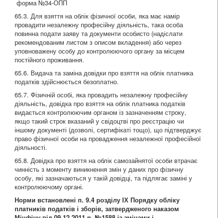
форма №34-ОПП
65.3. Для взяття на облік фізичної особи, яка має намір
провадити незалежну професійну діяльність, така особа
повинна подати заяву та документи особисто (надіслати
рекомендованим листом з описом вкладення) або через
уповноважену особу до контролюючого органу за місцем
постійного проживання.
65.6. Видача та заміна довідки про взяття на облік платника
податків здійснюється безоплатно.
65.7. Фізичній особі, яка провадить незалежну професійну
діяльність, довідка про взяття на облік платника податків
видається контролюючим органом із зазначенням строку,
якщо такий строк вказаний у свідоцтві про реєстрацію чи
іншому документі (дозволі, сертифікаті тощо), що підтверджує
право фізичної особи на провадження незалежної професійної
діяльності.
65.8. Довідка про взяття на облік самозайнятої особи втрачає
чинність з моменту виникнення змін у даних про фізичну
особу, які зазначаються у такій довідці, та підлягає заміні у
контролюючому органі.
Норми встановлені
п. 9.4 розділу ІХ Порядку обліку
платників податків і зборів
, затвердженого
наказом
Мінфіну від 09.12.2011 р. №1588
із змінами і