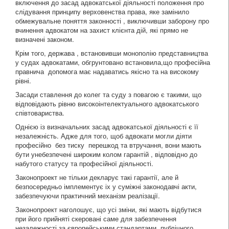
включення до засад адвокатської діяльності положення про
слідування принципу верховенства права, яке замінило
обмежувальне поняття законності , виключивши заборону про
вчинення адвокатом на захист клієнта дій, які прямо не
визначені законом.
Крім того, держава , встановивши монополію представництва
у судах адвокатами, обгрунтовано встановила,що професійна
правнича допомога має надаватись якісно та на високому
рівні.
Засади ставлення до колег та суду з повагою є такими, що
відповідають рівню високоінтелектуального адвокатського
співтовариства.
Однією із визначальних засад адвокатської діяльності є її
незалежність. Адже для того, щоб адвокати могли діяти
професійно без тиску перешкод та втручання, вони мають
бути унебезпечені широким колом гарантій , відповідно до
набутого статусу та професійної діяльності.
Законопроект не тільки декларує такі гарантії, але й
безпосередньо імплементує іх у суміжні законодавчі акти,
забезпечуючи практичний механізм реалізації.
Законопроект наголошує, що усі зміни, які мають відбутися
при його прийняті скеровані саме для забезпечення
незалежності за європейськими стандартами публічного