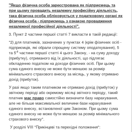
"Якщо фізична особа зареєстрована як підприємець та
при цьому провадить незалежну професійну діяльність,
така фізична особа обліковується у податковому органі як
фізична особа - підприємець з ознакою провадження
незалежної професійної діяльності".
3. Пункт 2 частини першої статті 7 викласти в такій редакції:
"2) для платників, зазначених у пунктах 4 (крім фізичних осіб -
підприємців, які обрали спрощену систему оподаткування), 5
-1
та 5
частини першої статті 4 цього Закону, - на суму доходу
(прибутку), отриманого від їх діяльності, що підлягає
обкладенню податком на доходи фізичних осіб. При цьому
сума єдиного внеску не може бути меншою за розмір
мінімального страхового внеску за місяць, у якому отримано
дохід (прибуток).
У разі якщо таким платником не отримано дохід (прибуток) у
звітному періоді або окремому місяці звітного періоду, такий
платник
має право
самостійно визначити базу нарахування,
але не більше максимальної величини бази нарахування
єдиного внеску, встановленої цим Законом. При цьому сума
єдиного внеску не може бути меншою за розмір мінімального
страхового внеску".
У розділі VIII "Прикінцеві та перехідні положення":