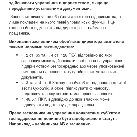
здійснювати управління підприємством, якщо це
передбачено установчими документами.
Засновник виконує не обов’язки директора підприємства, а
лише покладені на нього певні управлінські функції. І це
головна його відмінність від директора — найманого
працівника.
Виконання засновником обов’язків директора визначено
такими нормами законодавства:
ч. 2 ст. 65 та ч. 4 ст. 128 ГКУ, відповідно до якої
засновник може здійснювати свої права на управління
підприємством безпосередньо або через уповноважені
ним органи на основі статуту або інших установчих
документів.
ч. 3 та ч. 4 ст. 8 Закону про бухоблік, відповідно до якої
вести бухоблік, а отже, підписувати фінансову,
податкову та іншу звітність має право засновник.
п. 48.5.1 ПКУ, відповідно до якої власник може
підписувати податкову декларація сам.
Право засновника на управління конкретним суб’єктом
господарювання повинно бути відображено в статуті.
Наприклад – керівником АБ є засновник.