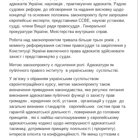
адвокатів України, науковців , практикуючих адвокатів, Радою
судових реформ, до обговорення та надання висновку щодо
концепції та основних положень законопроекту були запрошені
європейські експерти, представники ССВЕ, наукові установи,
судді, члени Вищої ради правосуддя , Генеральної
прокуратури України, Міністерства внутрішніх справ.
Робота над законопроектом тривала більше трьох років , з
моменту реформування системи правосуддя та закріплення у
Конституції України виключного права адвокатів здійснювати
захист і представництво у судах.
Метою законопроекту є підсилення ролі Адвокатури як
публічного правого інституту в українському суспільстві.
У зв’язку з обранням українським суспільством
євроінтеграційного курсу, метою законопроекту також
визначення приведення законодавства, яке регулює питання
виконання адвокатами публічної функції із захисту прав
громадян , юридичних осіб, установ , організацій у судах до
загально визнаних стандартів європейських систем прав та
гарантій адвокатської діяльності , повернення до головних
принципів , які є найбіш наголошуваними у європейському
адвокатському кодексі щодо непорушності адвокатської
таємниці, дотримання принципу лояльності ( пріоритету)
інтересів клієнта та конфіденційності. Не менш суттєвим є