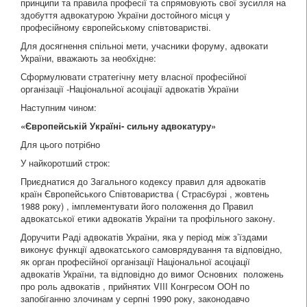
принципи та правила професії та спрямовують свої зусилля на
здобуття адвокатурою України достойного місця у
професійному європейському співтоваристві.
Для досягнення спільноі мети, учасники форуму, адвокати
України, вважають за необхідне:
Сформулювати стратегічну мету власної професійної
організації -Національної асоціації адвокатів України
Наступним чином:
«Європейській Україні- сильну адвокатуру»
Для цього потрібно
У найкоротший строк:
Приєднатися до Загального кодексу правил для адвокатів
країн Європейського Співтовариства ( Страсбурзі , жовтень
1988 року) , імплементувати його положення до Правил
адвокатської етики адвокатів України та профільного закону.
Доручити Раді адвокатів України, яка у період між з’їздами
виконує функції адвокатського самоврядування та відповідно,
як орган професійної організації Національної асоціації
адвокатів України, та відповідно до вимог Основних положень
про роль адвокатів , прийнятих VIII Конгресом ООН по
запобіганню злочинам у серпні 1990 року, законодавчо