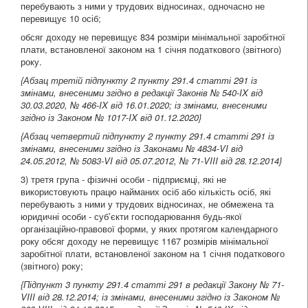
перебувають з ними у трудових відносинах, одночасно не
перевищує 10 осіб;
обсяг доходу не перевищує 834 розміри мінімальної заробітної
плати, встановленої законом на 1 січня податкового (звітного)
року.
{Абзац третій підпункту 2 пункту 291.4 статті 291 із
змінами, внесеними згідно в редакції Законів
№ 540-IX від
30.03.2020
,
№ 466-IX від 16.01.2020
; із змінами, внесеними
згідно із Законом
№ 1017-IX від 01.12.2020
}
{Абзац четвертий підпункту 2 пункту 291.4 статті 291 із
змінами, внесеними згідно із Законами
№ 4834-VI від
24.05.2012
,
№ 5083-VI від 05.07.2012
,
№ 71-VIII від 28.12.2014
}
3) третя група - фізичні особи - підприємці, які не
використовують працю найманих осіб або кількість осіб, які
перебувають з ними у трудових відносинах, не обмежена та
юридичні особи - суб’єкти господарювання будь-якої
організаційно-правової форми, у яких протягом календарного
року обсяг доходу не перевищує 1167 розмірів мінімальної
заробітної плати, встановленої законом на 1 січня податкового
(звітного) року;
{Підпункт 3 пункту 291.4 статті 291 в редакції Закону
№ 71-
VIII від 28.12.2014
; із змінами, внесеними згідно із Законом
№