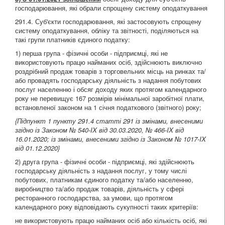
господарювання, які обрали спрощену систему оподаткування
291.4. Суб'єкти господарювання, які застосовують спрощену
систему оподаткування, обліку та звітності, поділяються на
такі групи платників єдиного податку:
1) перша група - фізичні особи - підприємці, які не
використовують працю найманих осіб, здійснюють виключно
роздрібний продаж товарів з торговельних місць на ринках та/
або провадять господарську діяльність з надання побутових
послуг населенню і обсяг доходу яких протягом календарного
року не перевищує 167 розмірів мінімальної заробітної плати,
встановленої законом на 1 січня податкового (звітного) року;
{Підпункт 1 пункту 291.4 статті 291 із змінами, внесеними
згідно із Законом
№ 540-IX від 30.03.2020
,
№ 466-IX від
16.01.2020
; із змінами, внесеними згідно із Законом
№ 1017-IX
від 01.12.2020
}
2) друга група - фізичні особи - підприємці, які здійснюють
господарську діяльність з надання послуг, у тому числі
побутових, платникам єдиного податку та/або населенню,
виробництво та/або продаж товарів, діяльність у сфері
ресторанного господарства, за умови, що протягом
календарного року відповідають сукупності таких критеріїв:
не використовують працю найманих осіб або кількість осіб, які