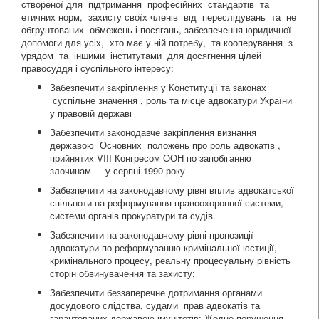
створеної для підтримання професійних стандартів та
етичних норм, захисту своїх членів від переслідувань та не
обгрунтованих обмежень і посягань, забезпечення юридичної
допомоги для усіх, хто має у ній потребу, та кооперування з
урядом та іншими інститутами для досягнення цілей
правосуддя і суспільного інтересу:
Забезпечити закріплення у Конституції та законах
суспільне значення , роль та місце адвокатури України
у правовій державі
Забезпечити законодавче закріплення визнання
державою Основних положень про роль адвокатів ,
прийнятих VIII Конгресом ООН по запобіганню
злочинам у серпні 1990 року
Забезпечити на законодавчому рівні вплив адвокатської
спільноти на реформування правоохоронної системи,
системи органів прокуратури та судів.
Забезпечити на законодавчому рівні пропозиції
адвокатури по реформуванню кримінальної юстиції,
кримінального процесу, реальну процесуальну рівність
сторін обвинувачення та захисту;
Забезпечити беззаперечне дотримання органами
досудового слідства, судами прав адвокатів та
гарантованих державою імунітетів; Жодне порушення