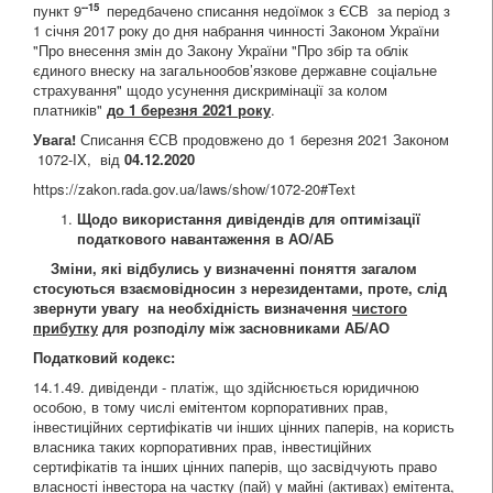
--15
пункт 9
передбачено списання недоїмок з ЄСВ за період з
1 січня 2017 року до дня набрання чинності Законом України
"Про внесення змін до Закону України "Про збір та облік
єдиного внеску на загальнообов’язкове державне соціальне
страхування" щодо усунення дискримінації за колом
платників"
до 1 березня 2021 року
.
Увага!
Списання ЄСВ продовжено до 1 березня 2021 Законом
1072-IX, від
04.12.2020
https://zakon.rada.gov.ua/laws/show/1072-20#Text
Щодо використання дивідендів для оптимізації
податкового навантаження в АО/АБ
Зміни, які відбулись у визначенні поняття загалом
стосуються взаємовідносин з нерезидентами, проте, слід
звернути увагу на необхідність визначення
чистого
прибутку
для розподілу між засновниками АБ/АО
Податковий кодекс:
14.1.49. дивіденди - платіж, що здійснюється юридичною
особою, в тому числі емітентом корпоративних прав,
інвестиційних сертифікатів чи інших цінних паперів, на користь
власника таких корпоративних прав, інвестиційних
сертифікатів та інших цінних паперів, що засвідчують право
власності інвестора на частку (пай) у майні (активах) емітента,