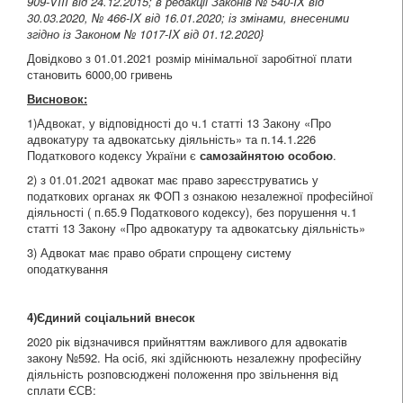
909-VIII від 24.12.2015
; в редакції Законів
№ 540-IX від
30.03.2020
,
№ 466-IX від 16.01.2020
; із змінами, внесеними
згідно із Законом
№ 1017-IX від 01.12.2020
}
Довідково з 01.01.2021 розмір мінімальної заробітної плати
становить 6000,00 гривень
Висновок:
1)Адвокат, у відповідності до ч.1 статті 13 Закону «Про
адвокатуру та адвокатську діяльність» та п.14.1.226
Податкового кодексу України є
самозайнятою особою
.
2) з 01.01.2021 адвокат має право зареєструватись у
податкових органах як ФОП з ознакою незалежної професійної
діяльності ( п.65.9 Податкового кодексу), без порушення ч.1
статті 13 Закону «Про адвокатуру та адвокатську діяльність»
3) Адвокат має право обрати спрощену систему
оподаткування
4)Єдиний соціальний внесок
2020 рік відзначився прийняттям важливого для адвокатів
закону №592. На осіб, які здійснюють незалежну професійну
діяльність розповсюджені положення про звільнення від
сплати ЄСВ: