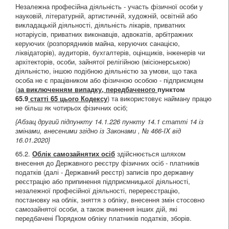
Незалежна професійна діяльність - участь фізичної особи у
науковій, літературній, артистичній, художній, освітній або
викладацькій діяльності, діяльність лікарів, приватних
нотаріусів, приватних виконавців, адвокатів, арбітражних
керуючих (розпорядників майна, керуючих санацією,
ліквідаторів), аудиторів, бухгалтерів, оцінщиків, інженерів чи
архітекторів, особи, зайнятої релігійною (місіонерською)
діяльністю, іншою подібною діяльністю за умови, що така
особа не є працівником або фізичною особою - підприємцем
(
за виключенням випадку, передбаченого
пунктом
65.9
статті 65 цього Кодексу
) та використовує найману працю
не більш як чотирьох фізичних осіб;
{Абзац другий підпункту 14.1.226 пункту 14.1 статті 14 із
змінами, внесеними згідно із Законами
,
№ 466-IX від
16.01.2020
}
65.2.
Облік самозайнятих осіб
здійснюється шляхом
внесення до Державного реєстру фізичних осіб - платників
податків (далі - Державний реєстр) записів про державну
реєстрацію або припинення підприємницької діяльності,
незалежної професійної діяльності, перереєстрацію,
постановку на облік, зняття з обліку, внесення змін стосовно
самозайнятої особи, а також вчинення інших дій, які
передбачені Порядком обліку платників податків, зборів.