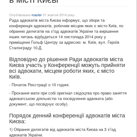
Опубліковано
master
31 жовтня 2014 року
Рада адвокатів міста Києва інформує, що збори та
конференція адвокатів, робочим місцем яких є місто Київ, по
обранню делегатів на з’їзд адвокатів України та вирішення
інших питань відбудеться 14 листопада 2014 року у
приміщенні Гольф Центру за адресою: м. Київ, вул. Героїв
Сталінграду 10-Д.
Відповідно до рішення Ради адвокатів міста
Києва участь у Конференції можуть прийняти
всі адвокати, місцем роботи яких, є місто
Київ.
- Початок Реєстрації о 10 годині.
- Прохання мати при собі оригінал свідоцтва про право заняття
адвокатською діяльністю та посвідчення адвоката (або
документ, що посвідчує особу).
Порядок денний конференції адвокатів міста
Києва:
1) Обрання делегатів від адвокатів міста Києва на 3 з’їзд
адвокатів України.