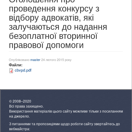
проведення конкурсу з
відбору адвокатів, які
залучаються до надання
безоплатної вторинної
правової допомоги
Опубліковано
master
24 лютого 2015 року
Файли:
cbvpd.pdf
© 2008–2020
Всі права захищено.
Використання матеріалів цього сайту можливе тільки з посиланням
на джерело.
З питаннями та пропозиціями щодо роботи сайту звертайтесь до
вебмайстра: