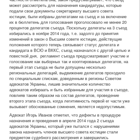
может рассмотреть для назначения кандидатуры, которые
подали свои документы секретариату высшего совета
юстиции, были избраны делегатами на съезд и за включение
их в бюллетень для голосования проголосовало не менее 20
процентов делегатов съезда. Поскольку делегаты на 3 съезд
избирались в ноябре 2014 года, т.е. задолго до принятия
изменений в закон о Высшем совете юстиции, действущие
положения которого теперь связывают статус делегата и
кандидата в ВСЮ и ВККС, съезд назначался с другой целью и
повесткой дня, регламент съезда предусматривает участие и
голосование как выборных так и кооптированых делегатов, на
первый этап съезда не были допущены несколько
региональных делегаций, выдвижение делегатов проходило
по специальным спискам, доведенным в регионы Советом
адвокатов Украины, лишив значительное количество
адвокатов избираать и быть избранным для участия в съезде,
повлияв таким образом на состав делегатов, проведение
второго этапа съезда, когда легитимность первой ег части уже
вызывает обоснованные сомнения, является недопустимым.
Адвокат Игорь Иванов отметил, что дефекты в процедуре
назначения и проведения в апреле 2014 года 2 съезда
адвокатов Украины, который уже пытался с нарушениями
закона назначить членов высшего совета юстиции стали
предметом судебного рассмотрения и завершились