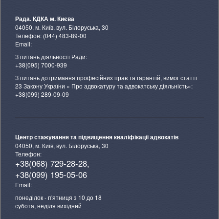
Рада. КДКА м. Києва
04050, м. Київ, вул. Білоруська, 30
Телефон: (044) 483-89-00
Email:
З питань діяльності Ради:
+38(095) 7000-939
З питань дотримання професійних прав та гарантій, вимог статті
23 Закону України « Про адвокатуру та адвокатську діяльність»:
+38(099) 289-09-09
Центр стажування та підвищення кваліфікації адвокатів
04050, м. Київ, вул. Білоруська, 30
Телефон:
+38(068) 729-28-28,
+38(099) 195-05-06
Email:
понеділок - п'ятниця з 10 до 18
субота, неділя вихідний