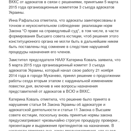
ВККС от адвокатов в связи с решениями, принятыми 5 марта
2015 года организационным комитетом 3 съезда адвокатов
Украины.
Инна Рафальска отметила, что адвокаты заинтересованы в
точном и неукоснительном соблюдении реализации норм
Закона "О праве на справедливый суд", в том числе, в части
формирования Высшего совета юстиции, чтоб решения этого
конституционного органа не могли быть в дальнейшем никем
быть поставлены под сомнение в следствие нарушений
процедуры назначения его членов.
Замстител председателя НААУ Катерина Коваль заявила, что
5 марта 2015 года организационный комитет 3 съезда
адвокатов Украины, который начал свою работу 21 ноября
2014 года в городе Мукачево, принял решение о продолжении
работы сезда вторым этапом с кардинальной изменением
повестки дня, включив в нее вопросы назначения
представителей от адвокатов в ВСЮ и ВККС.
Катерина Коваль отметила, что решение было принято в
нарушение статьи 54 Закона Украины об адвокатуре и
адвокатской деятельности и статьи 11 Закона о Высшем
совете юстиции, поскольку вновь принятые нормы закона
предусматривают чрезвычайно строгую процедуру проверки ,
презентации и выдвижения претендентов на назначение. В
частности отметила она, закон предусматривает, что съезд