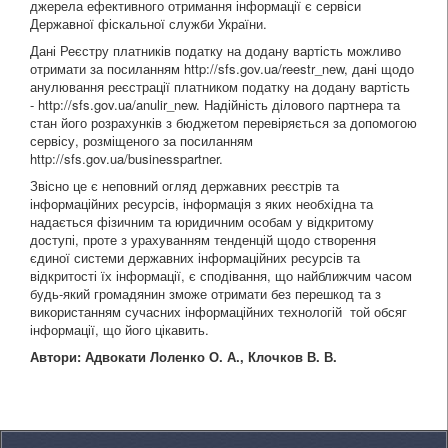
джерела ефективного отримання інформації є сервіси
Державної фіскальної служби України.
Дані Реєстру платників податку на додану вартість можливо
отримати за посиланням http://sfs.gov.ua/reestr_new, дані щодо
анулювання реєстрації платником податку на додану вартість
- http://sfs.gov.ua/anulir_new. Надійність ділового партнера та
стан його розрахунків з бюджетом перевіряється за допомогою
сервісу, розміщеного за посиланням
http://sfs.gov.ua/businesspartner.
Звісно це є неповний огляд державних реєстрів та
інформаційних ресурсів, інформація з яких необхідна та
надається фізичним та юридичним особам у відкритому
доступі, проте з урахуванням тенденцій щодо створення
єдиної системи державних інформаційних ресурсів та
відкритості їх інформації, є сподівання, що найближчим часом
будь-який громадянин зможе отримати без перешкод та з
використанням сучасних інформаційних технологій той обсяг
інформації, що його цікавить.
Автори: Адвокати Лоленко О. А., Клочков В. В.