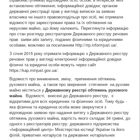
встановлено обтяження; інформаційної довідки; органом
державної реєстрації прав у вигляді виписки за заявою
власника чи іншого правоволодільця про осіб, які отримали
відомості про зареєстровані права та їх обтяження на
нерухоме майно, що йому належить. Переглянути інформацію
про стан розгляду реєстратором Державного реєстру речових
прав заяви або запиту, поданих фізичними та юридичними
особами, можливо за посиланням http://rrp.informjust.ua/.
З січня 2015 року отримати інформацію з Державного реєстру
речових прав у вигляді електронної інформаційної довідки
фізичні та юридичні особи можуть через сайт
https://kap.minjust.gov.ua/.
Відомості про виникнення, зміну, припинення обтяжень
рухомого майна, а також про звернення стягнення на рухоме
майно містяться у
Державному реєстрі обтяжень рухомого
майна
. Відомості, внесені до Державного реєстру, є
відкритими для всіх юридичних та фізичних осіб. Тому будь -
яка фізична та юридична особа може звернутися з
відповідною заявою про надання витягу з Державного реєстру
обтяжень рухомого майна, вартість якого складає 34 гривні, до
одного з реєстраторів реєстру: державного підприємства
«Інформаційний центр» Міністерства юстиції України та його
філій, приватних нотаріусів та державних нотаріальних