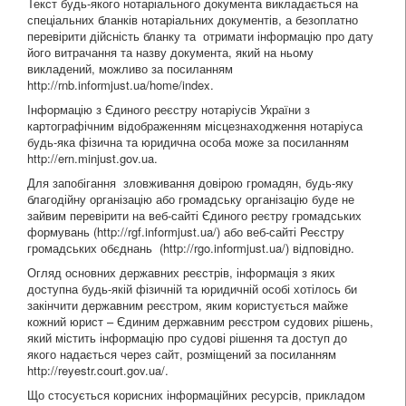
Текст будь-якого нотаріального документа викладається на
спеціальних бланків нотаріальних документів, а безоплатно
перевірити дійсність бланку та отримати інформацію про дату
його витрачання та назву документа, який на ньому
викладений, можливо за посиланням
http://rnb.informjust.ua/home/index.
Інформацію з Єдиного реєстру нотаріусів України з
картографічним відображенням місцезнаходження нотаріуса
будь-яка фізична та юридична особа може за посиланням
http://ern.minjust.gov.ua.
Для запобігання зловживання довірою громадян, будь-яку
благодійну організацію або громадську організацію буде не
зайвим перевірити на веб-сайті Єдиного реєтру громадських
формувань (http://rgf.informjust.ua/) або веб-сайті Реєстру
громадських обєднань (http://rgo.informjust.ua/) відповідно.
Огляд основних державних реєстрів, інформація з яких
доступна будь-якій фізичній та юридичній особі хотілось би
закінчити державним реєстром, яким користується майже
кожний юрист – Єдиним державним реєстром судових рішень,
який містить інформацію про судові рішення та доступ до
якого надається через сайт, розміщений за посиланням
http://reyestr.court.gov.ua/.
Що стосується корисних інформаційних ресурсів, прикладом