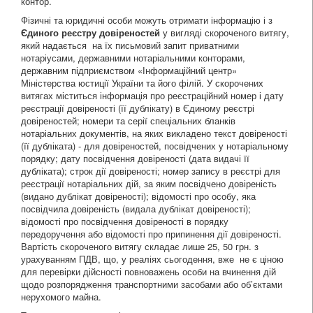
контор.
Фізичні та юридичні особи можуть отримати інформацію і з
Єдиного реєстру довіреностей
у вигляді скороченого витягу,
який надається на їх письмовий запит приватними
нотаріусами, державними нотаріальними конторами,
державним підприємством «Інформаційний центр»
Міністерства юстиції України та його філій. У скорочених
витягах міститься інформація про реєстраційний номер і дату
реєстрації довіреності (її дублікату) в Єдиному реєстрі
довіреностей; номери та серії спеціальних бланків
нотаріальних документів, на яких викладено текст довіреності
(її дубліката) - для довіреностей, посвідчених у нотаріальному
порядку; дату посвідчення довіреності (дата видачі її
дубліката); строк дії довіреності; номер запису в реєстрі для
реєстрації нотаріальних дій, за яким посвідчено довіреність
(видано дублікат довіреності); відомості про особу, яка
посвідчила довіреність (видала дублікат довіреності);
відомості про посвідчення довіреності в порядку
передоручення або відомості про припинення дії довіреності.
Вартість скороченого витягу складає лише 25, 50 грн. з
урахуванням ПДВ, що, у реаліях сьогодення, вже не є ціною
для перевірки дійсності повноважень особи на вчинення дій
щодо розпорядження транспортними засобами або об’єктами
нерухомого майна.