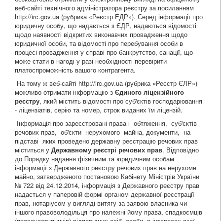
веб-сайті технічного адміністратора реєстру за посиланням
http://irc.gov.ua (рубрика «Реєстр ЕДР»). Серед інформації про
юридичну особу, що надається з ЄДР, надаються відомості
щодо наявності відкритих виконавчих провадження щодо
юридичної особи, та відомості про перебування особи в
процесі провадження у справі про банкрутство, санації, що
може стати в нагоді у разі необхідності перевірити
платоспроможність вашого контрагента.
На тому ж веб-сайті http://irc.gov.ua (рубрика «Реєстр ЄЛР»)
можливо отримати інформацію з
Єдиного ліцензійного
реєстру
, який містить відомості про суб'єктів господарювання
- ліцензіатів, серію та номер, строк виданих їм ліцензій.
Інформація про зареєстровані права і обтяження, суб'єктів
речових прав, об'єкти нерухомого майна, документи, на
підставі яких проведено державну реєстрацію речових прав
міститься у
Державному реєстрі речових прав
. Відповідно
до Порядку надання фізичним та юридичним особам
інформації з Державного реєстру речових прав на нерухоме
майно, затвердженого постановою Кабінету Міністрів України
№ 722 від 24.12.2014, інформація з Державного реєстру прав
надається у паперовій формі органом державної реєстрації
прав, нотаріусом у вигляді витягу за заявою власника чи
іншого правоволодільця про належні йому права, спадкоємців
(правонаступників) відповідних осіб, особи, в інтересах якої