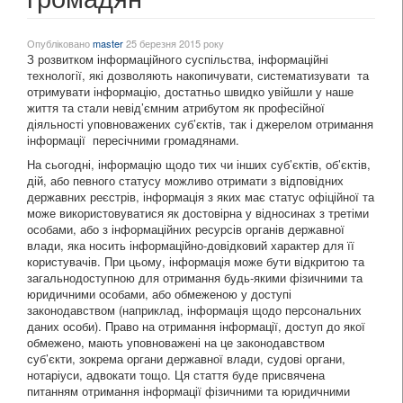
Опубліковано
master
25 березня 2015 року
З розвитком інформаційного суспільства, інформаційні
технології, які дозволяють накопичувати, систематизувати та
отримувати інформацію, достатньо швидко увійшли у наше
життя та стали невід’ємним атрибутом як професійної
діяльності уповноважених суб’єктів, так і джерелом отримання
інформації пересічними громадянами.
На сьогодні, інформацію щодо тих чи інших суб’єктів, об’єктів,
дій, або певного статусу можливо отримати з відповідних
державних реєстрів, інформація з яких має статус офіційної та
може використовуватися як достовірна у відносинах з третіми
особами, або з інформаційних ресурсів органів державної
влади, яка носить інформаційно-довідковий характер для її
користувачів. При цьому, інформація може бути відкритою та
загальнодоступною для отримання будь-якими фізичними та
юридичними особами, або обмеженою у доступі
законодавством (наприклад, інформація щодо персональних
даних особи). Право на отримання інформації, доступ до якої
обмежено, мають уповноважені на це законодавством
суб’єкти, зокрема органи державної влади, судові органи,
нотаріуси, адвокати тощо. Ця стаття буде присвячена
питанням отримання інформації фізичними та юридичними