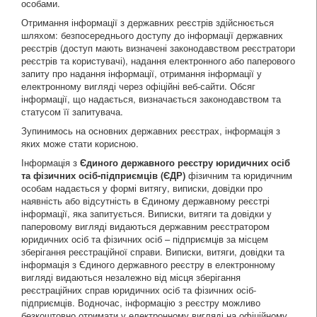
особами.
Отримання інформації з державних реєстрів здійснюється
шляхом: безпосереднього доступу до інформації державних
реєстрів (доступ мають визначені законодавством реєстратори
реєстрів та користувачі), надання електронного або паперового
запиту про надання інформації, отримання інформації у
електронному вигляді через офіційні веб-сайти. Обсяг
інформації, що надається, визначається законодавством та
статусом її запитувача.
Зупинимось на основних державних реєстрах, інформація з
яких може стати корисною.
Інформація з
Єдиного державного реєстру юридичних осіб
та фізичних осіб-підприємців (ЄДР)
фізичним та юридичним
особам надається у формі витягу, виписки, довідки про
наявність або відсутність в Єдиному державному реєстрі
інформації, яка запитується. Виписки, витяги та довідки у
паперовому вигляді видаються державним реєстратором
юридичних осіб та фізичних осіб – підприємців за місцем
зберігання реєстраційної справи. Виписки, витяги, довідки та
інформація з Єдиного державного реєстру в електронному
вигляді видаються незалежно від місця зберігання
реєстраційних справ юридичних осіб та фізичних осіб-
підприємців. Водночас, інформацію з реєстру можливо
безкоштовно отримати у електронному вигляді на офіційному