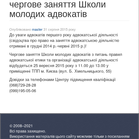
чергове заняття Школи
молодих адвокатів
Опубліковано
master
31 серпня 2015 року
До уваги адвокатів першого року адвокатської діяльності
(свідоцтва про право на заняття адвокатською діяльністю
отримані в грудні 2014 р.-червні 2015 р.)!
Чергове заняття Школи молодих адвокатів з питань правил
адвокатської етики та організації адвокатської діяльності
відбудеться 25 вересня 2015 року з 11.00 до 13.00 у
приміщенні ТПП м. Києва (вул. Б. Хмельницького, 55)
Довідки за телефонами Центру підвищення кваліфікації
(068)729-28-28
(099)195-05-06
© 2008–2021
Всі права захищено.
Використання матеріалів цього сайту можливе тільки з посиланням