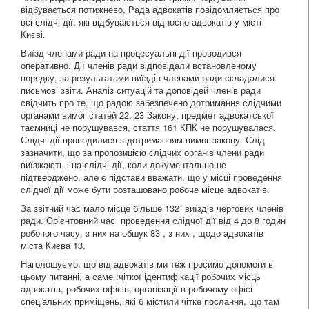
відбувається потижнево, Рада адвокатів повідомляється про
всі слідчі дії, які відбуваються відносно адвокатів у місті
Києві.
Виїзд членами ради на процесуальні дії проводився
оперативно. Дії членів ради відповідали встановленому
порядку, за результатами виїздів членами ради складалися
письмові звіти. Аналіз ситуацій та доповідей членів ради
свідчить про те, що радою забезпечено дотримання слідчими
органами вимог статей 22, 23 Закону, предмет адвокатської
таємниці не порушувався, стаття 161 КПК не порушувалася.
Слідчі дії проводилися з дотриманням вимог закону. Слід
зазначити, що за пропозицією слідчих органів члени ради
виїзжають і на слідчі дії, коли документально не
підтверджено, але є підстави вважати, що у місці проведення
слідчої дії може бути розташовано робоче місце адвокатів.
За звітний час мало місце більше 132 виїздів чергових членів
ради. Орієнтовний час проведення слідчої дії від 4 до 8 годин
робочого часу, з них на обшук 83 , з них , щодо адвокатів
міста Києва 13.
Наголошуємо, що від адвокатів ми теж просимо допомоги в
цьому питанні, а саме :чіткої ідентифікації робочих місць
адвокатів, робочих офісів, організації в робочому офісі
спеціальних приміщень, які б містили чітке послання, що там