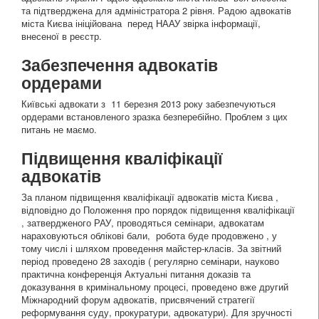
та підтверджена для адміністратора 2 рівня. Радою адвокатів
міста Києва ініційована перед НААУ звірка інформації,
внесеної в реєстр.
Забезпечення адвокатів
ордерами
Київські адвокати з 11 березня 2013 року забезпечуються
ордерами встановленого зразка безперебійно. Проблем з цих
питань не маємо.
Підвищення кваліфікації
адвокатів
За планом підвищення кваліфікації адвокатів міста Києва ,
відповідно до Положення про порядок підвищення кваліфікації
, затвердженого РАУ, проводяться семінари, адвокатам
нараховуються облікові бали, робота буде продовжено , у
тому числі і шляхом проведення майстер-класів. За звітний
період проведено 28 заходів ( регулярно семінари, науково
практична конференція Актуальні питання доказів та
доказування в кримінальному процесі, проведено вже другий
Міжнародний форум адвокатів, присвячений стратегії
реформування суду, прокуратури, адвокатури). Для зручності