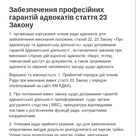
Забезпечення професійних
гарантій адвокатів стаття 23
Закону
1. організація чергування членів ради адвокатів для
забезпечення виконання положень статей 22, 23 Закону «Про
адвокатуру та адвокатську діяльність» щодо дотримання
гарантій адвокатської діяльності , встановленої законом при
виконанні слідчих дій відносно адвокатів: обшук, огляд,
тимчасовий доступ до документів, а також затримання
адвоката та обрання запобіжного заходу щодо адвоката.
Вирішено та виконується: 1. Прийнятий порядок дій членів
Ради при виконанні вимог статті 23 Закону ( порядок
опублікований на сайті КМ КДКА).
2. Про положення вимог закону щодо дотримання гарантій
адвокатської діяльності проінформовані: суди, органи
досудового слідства ( МВС), прокуратура відповідними
листами з роз‘ясненням функцій ради, контрактними
координатами.
3. Членами ради прийнято рішення, що для забезпечення
оперативних виїздів доцільно розподілитися на чергові трійки.
Члени ради розподілені на чергові трійки, чергування