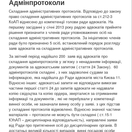
Адмінпротоколи
Складання адміністративних протоколів. Відповідно до закону
право складення адміністративних протоколів за ст.212-3
КоАП віднесено до компетенції голови ради адвокатів. На
першому засіданні у січні 2013 року радою адвокатів прийняте
рішення призначити з членів ради уповноважених осіб на
складання адміністративних протоколів. За ініціативою членів
ради було призначено 5 осіб, встановлений порядок розгляду
заяв адвокатів на складання адміністративних протоколів.
За звітний період надійшло 200 заяв від адвокатів про
складання адмінпротоколів у зв‘язку з ненаданням інформації,
документів за адвокатським запитом ( стаття 24 Закону). 60
адмінпротоколів складені , з них задоволені судами за
інформацією, яка надійшла до Ради адвокатів міста Києва 11.
Відносно інших: адвокатські запити не відповідали вимогам
частини першої статті 24 до запитів адвокати не надавали
копію свідоцтва та копію ордера, зверталися за отриманням
інформації та документів , які не перебували у компетенції
винної особи, не зазначали винну особу у заяві. з цих підстав
у складанні протоколів відмовлено. Відносно значної частини
матеріалів – протоколи не можуть бути складені ( ст.15-1
КУпАП – дисциплінарна відповідальність), направлені заяви
від Ради про притягнення осіб до дисциплінарних органів. В
достатньо великій кількості випадків винні посадові особи