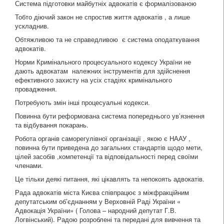
Система підготовки майбутніх адвокатів є формалізованою
Тобто діючий закон не спростив життя адвокатів , а лише
ускладнив.
Обтяжливою та не справедливою є система оподаткування
адвокатів.
Норми Кримінального процесуального кодексу України не
дають адвокатам належних інструментів для здійснення
ефективного захисту на усіх стадіях кримінального
провадження.
Потребують змін інші процесуальні кодекси.
Повинна бути реформована система попереднього ув’язнення
та відбування покарань.
Робота органів саморегулівної організації , якою є НААУ ,
повинна бути приведена до загальних стандартів щодо мети,
цілей засобів ,компетенції та відповідальності перед своїми
членами.
Це тільки деякі питання, які цікавлять та непокоять адвокатів.
Рада адвокатів міста Києва співпрацює з міжфракційним
депутатським об’єднанням у Верховній Раді України «
Адвокація України» ( Голова – народний депутат Г.В.
Логвінський). Радою розроблені та передані для вивчення та