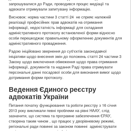
запрошувалися до Ради, проводився процес медіації та
адвокати отримували запитувану інформацію.
Висновок: норма частини 3 статті 24 не сприяє належній
реалізації професійних прав адвокатів на отримання
інформації, недостатність інформації для складання
адміністративного протоколу встановленої форми відносно
особи перешкоджає правильному оформленню документів для
адміністративного провадження.
Радою ініційовано звернення до суб‘єктів законодавчої
ініціативи щодо внесення змін до положень статті 24 частини 3
Закону щодо виключення обмеження щодо права отримання
інформації, документів та надання Раді права отримувати
персональні данні посадової особи для виконання вимог щодо
дотримання форми протоколу.
Ведення Єдиного реєстру
адвокатів України
Питання початку функціювання та роботи реєстру з 16 січня
2013 року викликали певні проблеми на рівні НААУ, слід
зазначити, що система та програмне забезпечення ЄРАУ,
створена таким чином , що працює у дворівневому режимі,
регіональні ради повинні за законом повинні адмініструвати