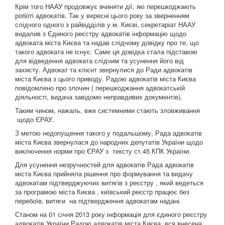
Крім того НААУ продовжує вчиняти дії, які перешкоджають
роботі адвокатів. Так у вересні цього року за зверненням
слідчого одного з райвідділів у м. Києві, секретаріат НААУ
видалив з Єдиного реєстру адвокатів інформацію щодо
адвоката міста Києва та надав слідчому довідку про те, що
такого адвоката не існує. Саме ця довідка стала підставою
для відведення адвоката слідчим та усунення його від
захисту. Адвокат та клієнт звернулися до Ради адвокатів
міста Києва з цього приводу. Радою адвокатів міста Києва
повідомлено про злочин ( перешкоджання адвокатській
діяльності, видача завідомо неправдивих документів).
Таким чином, нажаль, вже системними стають зловживання
щодо ЄРАУ.
З метою недопущення такого у подальшому, Рада адвокатів
міста Києва звернулася до народних депутатів України щодо
виключення норми про ЄРАУ з тексту ст.45 КПК України.
Для усунення незручностей для адвокатів Рада адвокатів
міста Києва прийняла рішення про формування та видачу
адвокатам підтверджуючих витягів з реєстру , який ведеться
за програмою міста Києва , київський реєстр працює без
перебоїв, витяги на підтвердження адвокатам надані.
Станом на 01 січня 2013 року інформація для єдиного реєстру
адвокатів України Радою адвокатів міста Києва вся внесена