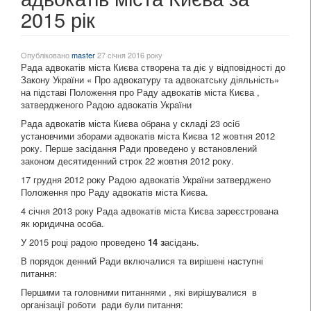
2015 рік
Опубліковано
master
27 січня 2016 року
Рада адвокатів міста Києва створена та діє у відповідності до
Закону України « Про адвокатуру та адвокатську діяльність»
на підставі Положення про Раду адвокатів міста Києва ,
затвердженого Радою адвокатів України
Рада адвокатів міста Києва обрана у складі 23 осіб
установчими зборами адвокатів міста Києва 12 жовтня 2012
року. Перше засідання Ради проведено у встановлений
законом десятиденний строк 22 жовтня 2012 року.
17 грудня 2012 року Радою адвокатів України затверджено
Положення про Раду адвокатів міста Києва.
4 січня 2013 року Рада адвокатів міста Києва зареєстрована
як юридична особа.
У 2015 році радою проведено
14 з
асідань.
В порядок денний Ради включалися та вирішені наступні
питання:
Першими та головними питаннями , які вирішувалися в
організації роботи ради були питання: