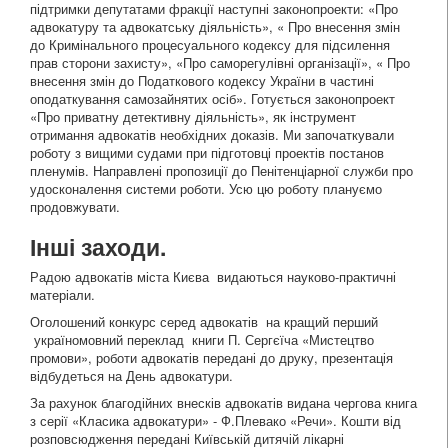
підтримки депутатами фракції наступні законопроекти: «Про
адвокатуру та адвокатську діяльність», « Про внесення змін
до Кримінального процесуального кодексу для підсилення
прав сторони захисту», «Про саморегулівні організації», « Про
внесення змін до Податкового кодексу України в частині
оподаткування самозайнятих осіб». Готується законопроект
«Про приватну детективну діяльність», як інструмент
отримання адвокатів необхідних доказів. Ми започаткували
роботу з вищими судами при підготовці проектів постанов
пленумів. Направлені пропозиції до Пенітенціарної служби про
удосконалення системи роботи. Усю цю роботу плануємо
продовжувати.
Інші заходи.
Радою адвокатів міста Києва видаються науково-практичні
матеріали.
Оголошений конкурс серед адвокатів на кращий перший
україномовний переклад книги П. Сергєїча «Мистецтво
промови», роботи адвокатів передані до друку, презентація
відбудеться на День адвокатури.
За рахунок благодійних внесків адвокатів видана чергова книга
з серії «Класика адвокатури» - Ф.Плевако «Речи». Кошти від
розповсюдження передані Київській дитячій лікарні