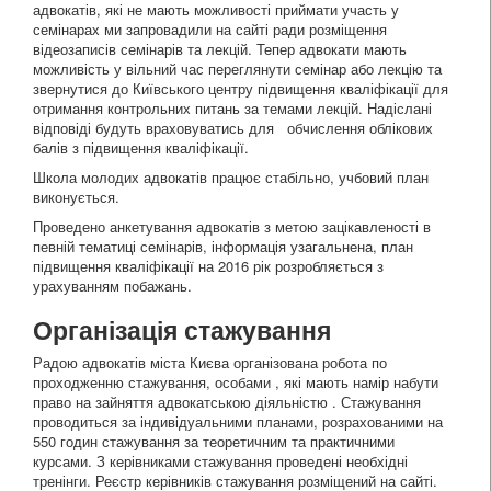
адвокатів, які не мають можливості приймати участь у
семінарах ми запровадили на сайті ради розміщення
відеозаписів семінарів та лекцій. Тепер адвокати мають
можливість у вільний час переглянути семінар або лекцію та
звернутися до Київського центру підвищення кваліфікації для
отримання контрольних питань за темами лекцій. Надіслані
відповіді будуть враховуватись для обчислення облікових
балів з підвищення кваліфікації.
Школа молодих адвокатів працює стабільно, учбовий план
виконується.
Проведено анкетування адвокатів з метою зацікавленості в
певній тематиці семінарів, інформація узагальнена, план
підвищення кваліфікації на 2016 рік розробляється з
урахуванням побажань.
Організація стажування
Радою адвокатів міста Києва організована робота по
проходженню стажування, особами , які мають намір набути
право на зайняття адвокатською діяльністю . Стажування
проводиться за індивідуальними планами, розрахованими на
550 годин стажування за теоретичним та практичними
курсами. З керівниками стажування проведені необхідні
тренінги. Реєстр керівників стажування розміщений на сайті.