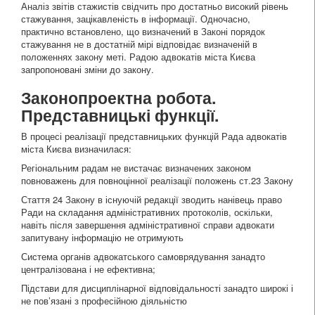
Аналіз звітів стажистів свідчить про достатньо високий рівень
стажування, зацікавленість в інформації. Одночасно,
практично встановлено, що визначений в Законі порядок
стажування не в достатній мірі відповідає визначеній в
положеннях закону меті. Радою адвокатів міста Києва
запропоновані зміни до закону.
Законопроектна робота.
Представницькі функції.
В процесі реалізації представницьких функцій Рада адвокатів
міста Києва визначилася:
Регіональним радам не вистачає визначених законом
повноважень для повноцінної реалізації положень ст.23 Закону
Стаття 24 Закону в існуючій редакції зводить нанівець право
Ради на складання адміністративних протоколів, оскільки,
навіть після завершення адміністративної справи адвокати
запитувану інформацію не отримують
Система органів адвокатського самоврядування занадто
централізована і не ефективна;
Підстави для дисциплінарної відповідальності занадто широкі і
не пов’язані з професійною діяльністю