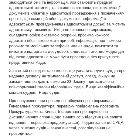
знаходяться речі та інформація, яка становить предмет
адвокатської таємниці та захищена законом, систематизації
документів клієнтів у адвокатські провадження з позначенням
про те , що саме цей обсяг документів, інформації є
адвокатським провадженням ( адвокатським досьє) та містить
адвокатську таємницю. Якщо це фінансово спроможно,
обладнати офіси системою охорони, просимо кожного
адвоката обов‘язково мати при собі інформацію про номери
робочих та мобільних телефонів членів ради, пам‘ятати та
вимагати від органів досудового слідства того, що жодна дія
відносна адвоката не може бути проведена без присутності
представника Ради.
За звітний період встановлено , що ухвали слідчих суддів про
надання дозволу на тимчасовий доступ, огляд, обшук не
завжди відповідають вимогам 23 Закону, про зазначене
поінформовані голови відповідних судів, Вища кваліфікаційна
комісія суддів, Рада судів.
Про порушення при проведенні обшуків проінформована
Генеральна прокуратура, перевірку повідомлень проводить
Прокуратура міста Києва. Інформація про порушення
дисциплінарних справ щодо винних осіб відсутня ( на запити
відповідь – перевірка продовжується). Подані заяви до ЄРДР,
через рішення судів – заяви внесені, розслідування не
проводиться.