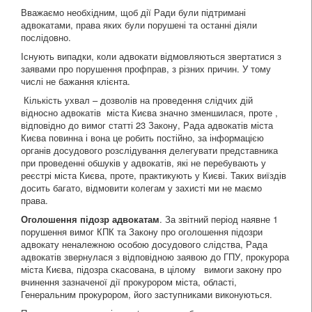
Вважаємо необхідним, щоб дії Ради були підтримані
адвокатами, права яких були порушені та останні діяли
послідовно.
Існують випадки, коли адвокати відмовляються звертатися з
заявами про порушення профправ, з різних причин. У тому
числі не бажання клієнта.
Кількість ухвал – дозволів на проведення слідчих дій
відносно адвокатів міста Києва значно зменшилася, проте ,
відповідно до вимог статті 23 Закону, Рада адвокатів міста
Києва повинна і вона це робить постійно, за інформацією
органів досудового розслідування делегувати представника
при проведенні обшуків у адвокатів, які не перебувають у
реєстрі міста Києва, проте, практикують у Києві. Таких виїздів
досить багато, відмовити колегам у захисті ми не маємо
права.
Оголошення підозр адвокатам
. За звітний період наявне 1
порушення вимог КПК та Закону про оголошення підозри
адвокату неналежною особою досудового слідства, Рада
адвокатів звернулася з відповідною заявою до ГПУ, прокурора
міста Києва, підозра скасована, в цілому вимоги закону про
вчинення зазначеної дії прокурором міста, області,
Генеральним прокурором, його заступниками виконуються.