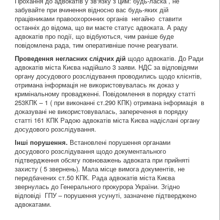
Прохання до адвокатів у зв‘язку з цим: будь-ласка , не
забувайте при вчинення відносно вас будь-яких дій
працівниками правоохоронних органів негайно ставити
останніх до відома, що ви маєте статус адвоката. А раду
адвокатів про події, що відбуються, чим раніше буде
повідомлена рада, тим оперативніше почне реагувати.
Проведення негласних слідчих дій
щодо адвокатів. До Ради
адвокатів міста Києва надійшло 3 заяви. НДС за відповідями
органу досудового розслідування проводились щодо клієнтів,
отримана інформація не використовувалась як доказ у
кримінальному провадженні. Повідомлення в порядку статті
253КПК – 1 ( при виконанні ст.290 КПК) отримана інформація в
доказувані не використовувалась, заперечення в порядку
статті 161 КПК Радою адвокатів міста Києва надіслані органу
досудового розслідування.
Інші порушення.
Встановлені порушення органами
досудового розслідування щодо документального
підтвердження обсягу повноважень адвоката при прийняті
захисту ( 5 звернень). Мала місце вимога документів, не
передбачених ст.50 КПК. Рада адвокатів міста Києва
звернулась до Генерального прокурора України. Згідно
відповіді ГПУ – порушення усунуті, зазначене підтверджено
адвокатами.