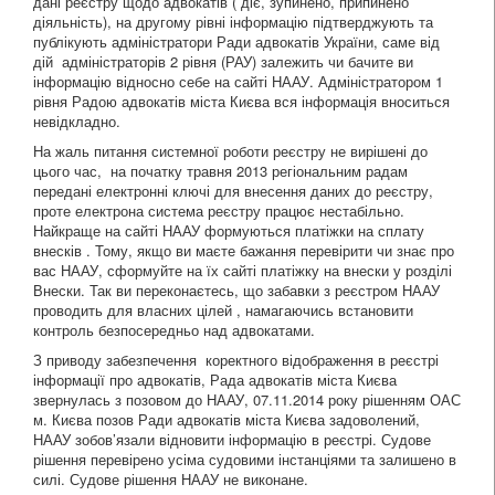
дані реєстру щодо адвокатів ( діє, зупинено, припинено
діяльність), на другому рівні інформацію підтверджують та
публікують адміністратори Ради адвокатів України, саме від
дій адміністраторів 2 рівня (РАУ) залежить чи бачите ви
інформацію відносно себе на сайті НААУ. Адміністратором 1
рівня Радою адвокатів міста Києва вся інформація вноситься
невідкладно.
На жаль питання системної роботи реєстру не вирішені до
цього час, на початку травня 2013 регіональним радам
передані електронні ключі для внесення даних до реєстру,
проте електрона система реєстру працює нестабільно.
Найкраще на сайті НААУ формуються платіжки на сплату
внесків . Тому, якщо ви маєте бажання перевірити чи знає про
вас НААУ, сформуйте на їх сайті платіжку на внески у розділі
Внески. Так ви переконаєтесь, що забавки з реєстром НААУ
проводить для власних цілей , намагаючись встановити
контроль безпосередньо над адвокатами.
З приводу забезпечення коректного відображення в реєстрі
інформації про адвокатів, Рада адвокатів міста Києва
звернулась з позовом до НААУ, 07.11.2014 року рішенням ОАС
м. Києва позов Ради адвокатів міста Києва задоволений,
НААУ зобов’язали відновити інформацію в реєстрі. Судове
рішення перевірено усіма судовими інстанціями та залишено в
силі. Судове рішення НААУ не виконане.