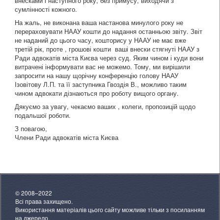
внесками і наступного року, без примусу, виходячи з
сумлінності кожного.
На жаль, не виконана ваша настанова минулого року не
перераховувати НААУ кошти до надання останньою звіту. Звіт
не наданий до цього часу, кошторису у НААУ не має вже
третій рік, проте , грошові кошти ваші внески стягнуті НААУ з
Ради адвокатів міста Києва через суд. Яким чином і куди вони
витрачені інформувати вас не можемо. Тому, ми вирішили
запросити на нашу щорічну конференцію голову НААУ
Ізовітову Л.П. та її заступника Гвоздія В., можливо таким
чином адвокати дізнаються про роботу вищого органу.
Дякуємо за увагу, чекаємо ваших , колеги, пропозицій щодо
подальшої роботи.
З повагою,
Члени Ради адвокатів міста Києва
© 2008–2022
Всі права захищено.
Використання матеріалів цього сайту можливе тільки з посиланням
на джерело.