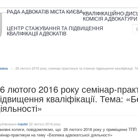
РАДА АДВОКАТІВ МІСТА КИЄВА
КВАЛІФІКАЦІЙНО-ДИ
КОМІСІЯ АДВОКАТУРИ
ЦЕНТР СТАЖУВАННЯ ТА ПІДВИЩЕННЯ
КВАЛІФІКАЦІЇ АДВОКАТІВ
ловна
26 лютого 2016 року семінар-практикум за планом підвищення кваліфікації. Т
6 лютого 2016 року семінар-прак
ідвищення кваліфікації. Тема: «Б
іяльності»
убліковано
master
22 лютого 2016 року
новні колеги, повідомляємо, що 26 лютого 2016 року у приміщенні ТПП м
мінар-практикум на тему «Безпека адвокатської діяльності»