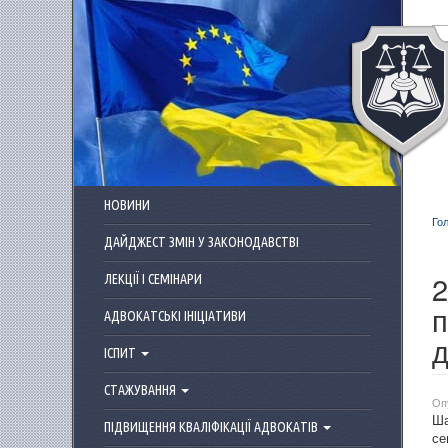
Перейти до основного матеріалу
НОВИНИ
Го
ДАЙДЖЕСТ ЗМІН У ЗАКОНОДАВСТВІ
2
ЛЕКЦІЇ І СЕМІНАРИ
п
АДВОКАТСЬКІ ІНІЦІАТИВИ
д
ІСПИТ
СТАЖУВАННЯ
Оп
Ша
ПІДВИЩЕННЯ КВАЛІФІКАЦІЇ АДВОКАТІВ
се