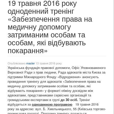
19 травня 2016 року
одноденний тренінг
«Забезпечення права на
медичну допомогу
затриманим особам та
особам, які відбувають
покарання»
Опубліковано
master
13 травня 2016 року
Українська фундація правової допомоги, Офіс Уповноваженого
Верховної Ради з прав людини, Рада адвокатів міста Києва за
підтримки Міжнародного Фонду «Відродження» анонсують
проведення тренінгу для адвокатів «Забезпечення права на
медичну допомогу затриманим особам та особам, які
відбувають покарання» у форматі обміну досвідом між
адвокатами, представниками сервісних організацій та
громадськими експертами в групі
до 30 осіб.
Тренінг
відбудеться за
одноденною програмою
19 травня 2016
року за адресою: вул. Б. Хмельницького, 55 (Київська торгово-
промислова палата). Програма тренінгу додається.