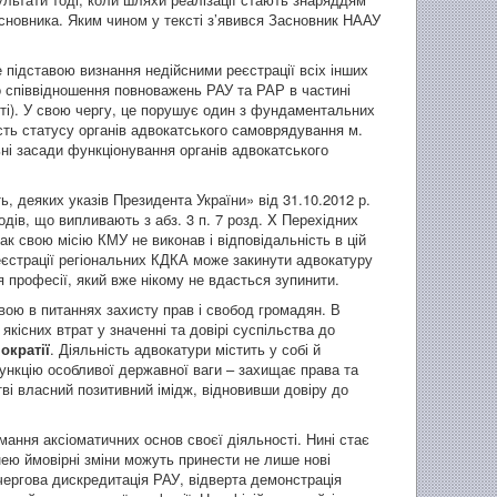
новника. Яким чином у тексті з’явився Засновник НААУ
е підставою визнання недійсними реєстрації всіх інших
 співвідношення повноважень РАУ та РАР в частині
сті). У свою чергу, це порушує один з фундаментальних
ть статусу органів адвокатського самоврядування м.
і засади функціонування органів адвокатського
, деяких указів Президента України» від 31.10.2012 р.
дів, що випливають з абз. 3 п. 7 розд. X Перехідних
к свою місію КМУ не виконав і відповідальність в цій
реєстрації регіональних КДКА може закинути адвокатуру
 професії, який вже нікому не вдасться зупинити.
ою в питаннях захисту прав і свобод громадян. В
якісних втрат у значенні та довірі суспільства до
ократії
. Діяльність адвокатури містить у собі й
ункцію особливої державної ваги – захищає права та
ві власний позитивний імідж, відновивши довіру до
мання аксіоматичних основ своєї діяльності. Нині стає
нею ймовірні зміни можуть принести не лише нові
 чергова дискредитація РАУ, відверта демонстрація