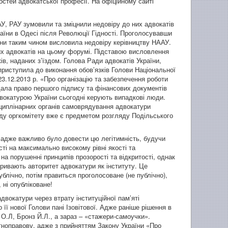
стей адвокатської професії. На офіційному сайті
АУ, РАУ зумовили та зміцнили недовіру до них адвокатів
раїни в Одесі після Революції Гідності. Проголосувавши
аїни таким чином висловила недовіру керівництву НААУ.
их адвокатів на цьому форумі. Підставою висловлення
в, наданих з’їздом. Голова Ради адвокатів України,
 приступила до виконання обов’язків Голови Національної
3.12.2013 р. «Про організацію та забезпечення роботи
ала право першого підпису та фінансових документів
вокатурою України сьогодні керують випадкові люди.
иплінарних органів самоврядування адвокатури
у оргкомітету вже є предметом розгляду Подільського
і, адже важливо було довести цю легітимність, будучи
ті на максимально високому рівні якості та
на порушенні принципів прозорості та відкритості, однак
ідривають авторитет адвокатури як інституту. Це
блічно, потім правиться проголосоване (не публічно),
 ні опубліковане!
двокатури через втрату інституційної пам’яті
 її нової Голови пані Ізовітової. Адже раніше рішення в
О.Л, Бронз Й.Л., а зараз – «стажери-самоучки».
атноправову, адже з прийняттям Закону України «Про