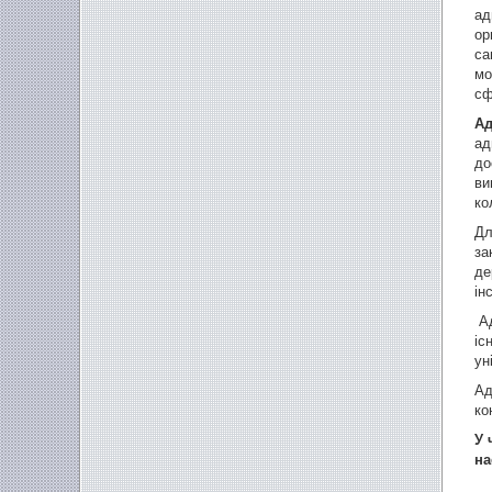
ад
ор
са
мо
сф
Ад
ад
до
ви
ко
Дл
за
де
ін
Ад
іс
ун
Ад
ко
У 
на