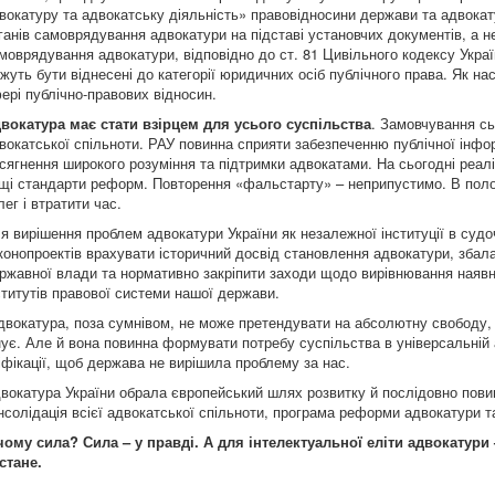
вокатуру та адвокатську діяльність» правовідносини держави та адвока
ганів самоврядування адвокатури на підставі установчих документів, а не 
моврядування адвокатури, відповідно до ст. 81 Цивільного кодексу Украї
жуть бути віднесені до категорії юридичних осіб публічного права. Як на
ері публічно-­правових відносин.
вокатура має стати взірцем для
у
сього суспільства
. Замовчування сь
вокатської спільноти. РАУ повинна сприяти забезпеченню публічної інф
сягнення широкого розуміння та підтримки адвокатами. На сьогодні реаліз
щі стандарти реформ. Повторення «фальстарту» – неприпустимо. В полоні
лег і втратити час.
я вирішення проблем адвокатури України як незалежної інституції в судо
конопроектів врахувати історичний досвід становлення адвокатури, збала
ржавної влади та нормативно закріпити заходи щодо вирівнювання наявн
ститутів правової системи нашої держави.
вокатура, поза сумнівом, не може претендувати на абсолютну свободу, 
нує. Але й вона повинна формувати потребу суспільства в універсальній
іфікації, щоб держава не вирішила проблему за нас.
вокатура України обрала європейський шлях розвитку й послідовно пови
нсолідація всієї адвокатської спільноти, програма реформи адвокатури та
чому сила? Сила
–
у правді
. А
для інтелектуальної еліти адвокатури
стане.