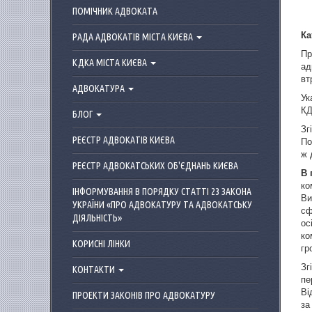
ПОМІЧНИК АДВОКАТА
Ка
РАДА АДВОКАТІВ МІСТА КИЄВА
Пр
КДКА МІСТА КИЄВА
ад
вт
АДВОКАТУРА
Ук
КД
БЛОГ
Зг
РЕЄСТР АДВОКАТІВ КИЄВА
По
ж 
РЕЄСТР АДВОКАТСЬКИХ ОБ'ЄДНАНЬ КИЄВА
В 
ко
ІНФОРМУВАННЯ В ПОРЯДКУ СТАТТІ 23 ЗАКОНА
Ви
УКРАЇНИ «ПРО АДВОКАТУРУ ТА АДВОКАТСЬКУ
сф
ДІЯЛЬНІСТЬ»
ос
ко
КОРИСНІ ЛІНКИ
гр
Зг
КОНТАКТИ
пе
Ві
ПРОЕКТИ ЗАКОНІВ ПРО АДВОКАТУРУ
за