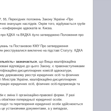
47, 55, Перехідних положень Закону України «Про
чно значущих наслідків. Окрім того, відбувається грубе
– конференцію адвокатів м. Києва.
ня про КДКА та ВКДКА було затверджено Положення про
мувань та Постановою КМУ Про затвердження
дян реєструвалися виключно на підставі Статуту. КДКА
яльність» зазначається
, що Вища кваліфікаційна
мовані відповідно до цього Закону, є правонаступниками
аліфікаційно-дисциплінарних комісій адвокатури,
ому державному реєстрі юридичних осіб та фізичних
і Міністрів України, кваліфікаційно-дисциплінарних
рацію юридичних осіб, фізичних осіб-підприємців та
и є зміна її організаційно-правової форми. У разі
а обов'язки попередньої юридичної особи.
я, поділ та перетворення юридичної особи здійснюються
а це установчими документами, а у випадках,