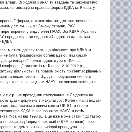
ної влади. Виходячи з аналізу завдань та законодавчо
єва, організаційно-правова форма КДКА м. Києва, у
-правової форми, а також підстав для застосування
ному ст. 34, 35, 37 Закону України, РАУ
 перетворення у відділення НААУ. Всі КДКА України з
АУ і продовжували видавати Свідоцтва адвокатам
х КДКА.
ва, містить докази того, що відомості про КДКА м.
оли не була громадською організацією. Тим самим
-дисциплінарної комісії адвокатури м. Києва.
конференції адвокатів м. Києва 12.10.2012 р.,
катську діяльність» та правомірність прийнятих рішень у
тавні та некомпетентні. Відсутні порушення чинного
тосовуються керівництвом НААУ, покликаної захищати
я 2012 р., не проходили стажування, а Свідоцтва на
мають здати документ в макулатуру. Колеги мали подати
 новим організаціям з новим кодом ОКПО та новим
оження про КДКА із засновником НААУ, а потім
та України від 1993 р., а це вже може стати підставою
ня реєстрації юридичних осіб (КДКА регіонів) через
равові та демократичні виборчі процедури – це
льтати тоді, коли шляхи реалізації стають знаряддям