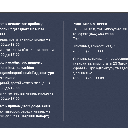
афік особистого прийому
Рада. КДКА м. Києва
04050, м. Київ, вул. Білоруська, 30
лови Ради адвокатів міста
Телефон: (044) 483-89-00
єва:
Email:
рша, третя п’ятниця місяця
– з
:00 до 13:00
З питань діяльності Ради:
уга, четверта п’ятниця місяця
– з
+38(095) 7000-939
:00 до 17:00
З питань дотримання професійни
афік особистого прийому
та гарантій, вимог статті 23 Закон
лови Кваліфікаційно-
України « Про адвокатуру та адво
сциплінарної комісії адвокатури
діяльність»:
+38(099) 289-09-09
ста Києва:
рший, третій четвер місяця -
з
:00 до 13:00
угий, четвертий четвер місяця -
з
:00 до 17:00
афік прийому всіх документів:
жні вівторок, середа, четвер – з
:30 до 17:30.
(Перший поверх)