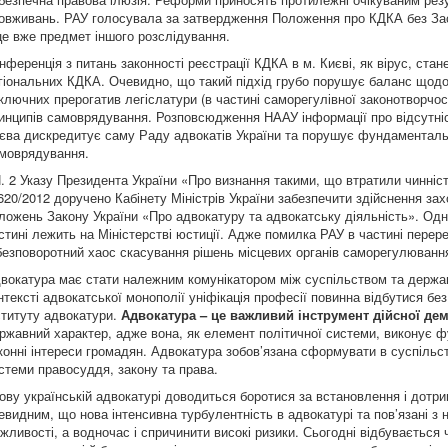
овживань. РАУ голосувала за затвердження Положення про КДКА без Зас
це вже предмет іншого розслідування.
нференція з питань законності реєстрації КДКА в м. Києві, як вірус, стан
гіональних КДКА. Очевидно, що такий підхід грубо порушує баланс щодо
ключних прерогатив легіслатури (в частині саморегулівної законотворчо
инципів самоврядування. Розповсюдження НААУ інформації про відсутніс
єва дискредитує саму Раду адвокатів України та порушує фундаментальн
моврядування.
 2 Указу Президента України «Про визнання такими, що втратили чинність
20/2012 доручено Кабінету Міністрів України забезпечити здійснення захо
ложень Закону України «Про адвокатуру та адвокатську діяльність». Одна
стині лежить на Міністерстві юстиції. Адже помилка РАУ в частині пере
безповоротний хаос скасування рішень місцевих органів саморегулювання
вокатура має стати належним комунікатором між суспільством та держав
нтексті адвокатської монополії уніфікація професії повинна відбутися без 
ституту адвокатури.
Адвокатура
– це
важливий інструмент дійсної дем
ржавний характер, адже вона, як елемент політичної системи, виконує ф
конні інтереси громадян. Адвокатура зобов’язана сформувати в суспільст
стеми правосуддя, закону та права.
ову українській адвокатурі доводиться боротися за встановлення і дотри
евидним, що нова інтенсивна турбулентність в адвокатурі та пов’язані з 
жливості, а водночас і спричинити високі ризики. Сьогодні відбувається