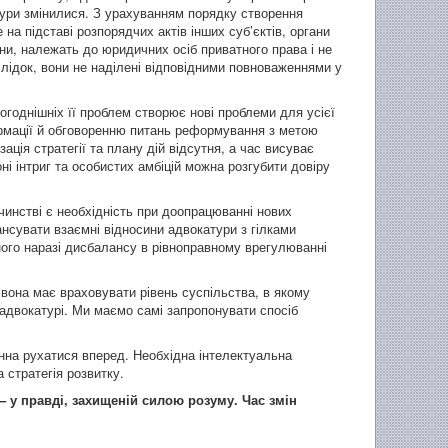
тури змінилися. З урахуванням порядку створення
на підставі розпорядчих актів інших суб’єктів, органи
ни, належать до юридичних осіб приватного права і не
слідок, вони не наділені відповідними повноваженнями у
огоднішніх її проблем створює нові проблеми для усієї
ормації й обговоренню питань реформування з метою
ація стратегії та плану дій відсутня, а час висуває
 інтриг та особистих амбіцій можна розгубити довіру
чинстві є необхідність при доопрацюванні нових
нсувати взаємні відносини адвокатури з гілками
ого наразі дисбалансу в рівноправному врегулюванні
вона має враховувати рівень суспільства, в якому
 адвокатурі. Ми маємо самі запропонувати спосіб
нна рухатися вперед. Необхідна інтелектуальна
 стратегія розвитку.
 – у правді, захищеній силою розуму.
Час змін