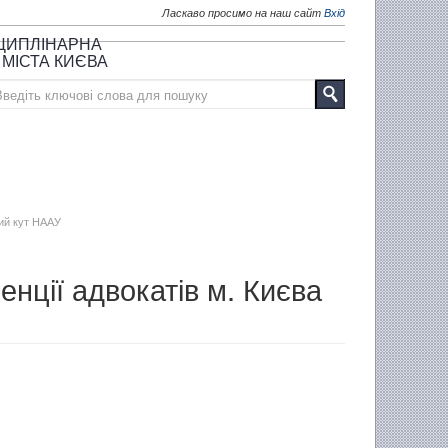
Ласкаво просимо на наш сайт
Вхід
СЦИПЛІНАРНА
 МІСТА КИЄВА
хий кут НААУ
нції адвокатів м. Києва