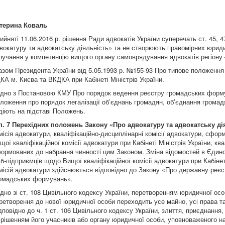
терина Коваль
ийняті 11.06.2016 р. рішення Ради адвокатів України суперечать ст. 45, 
вокатуру та адвокатську діяльність» та не створюють правомірних юриди
ручання у компетенцію вищого органу самоврядування адвокатів регіону 
азом Президента України від 5.05.1993 р. №155-93 Про типове положен
КА м. Києва та ВКДКА при Кабінеті Міністрів України.
ідно з Постановою КМУ Про порядок ведення реєстру громадських фор
ложення про порядок легалізації об’єднань громадян, об’єднання грома
діють на підставі Положень.
п. 7 Перехідних положень Закону «Про адвокатуру та адвокатську ді
місія адвокатури, кваліфікаційно-дисциплінарні комісії адвокатури, сфор
щої кваліфікаційної комісії адвокатури при Кабінеті Міністрів України, кв
ормованих до набрання чинності цим Законом. Зміна відомостей в Єдин
іб-підприємців щодо Вищої кваліфікаційної комісії адвокатури при Кабінет
місій адвокатури здійснюється відповідно до Закону «Про державну реєст
омадських формувань».
ідно зі ст. 108 Цивільного кодексу України, перетворенням юридичної особ
ретворення до нової юридичної особи переходить усе майно, усі права т
дповідно до ч. 1 ст. 106 Цивільного кодексу України, злиття, приєднанн
 рішенням його учасників або органу юридичної особи, уповноваженого н