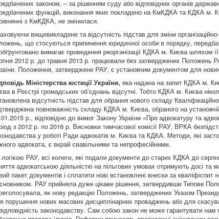
редбачених законом, – за рішенням суду або відповідних органів держав
редбачених функцій, виконання яких покладено на КмКДКА та КДКА м. Ки
рівнянні з КмКДКА, не змінилася.
аховуючи вищевикладене та відсутність підстав для зміни організаційно
ложень, що стосуються припинення юридичної особи в порядку, передбаче
обґрунтовано вимагає проведення реорганізації КДКА м. Києва шляхом її
рпня 2012 р. до травня 2013 р. працювали без затверджених Положень Р
раїни. Положення, затверджене РАУ, є установчим документом для нови
дповідь Міністерства юстиції України,
яка надана на запит КДКА м. Киє
єва в Реєстрі громадських об’єднань відсутні. Тобто КДКА м. Києва нік
тановлена відсутність підстав для обрання нового складу Кваліфікаційно
дтверджена повноважність складу КДКА м. Києва, обраного на установчій 
.01.2015 р., відповідно до вимог Закону України «Про адвокатуру та адво
ріод з 2012 р. по 2016 р. Висновки тимчасової комісії РАУ, ВРКА безпідс
конодавства у роботі Ради адвокатів м. Києва та КДКА. Методи, які зас
жного адвоката, є вкрай свавільними та непрофесійними.
 логікою РАУ, всі колеги, які подали документи до старих КДКА до серпн
няття адвокатською діяльністю на пільгових умовах отримують досі та 
вий пакет документів і сплатити нові встановлені внески за кваліфіспит
сновником. РАУ прийняла дуже цікаве рішення, затвердивши Типове Пол
реголосувала, як нову редакцію Положень, затверджених Указом Президен
я порушення нових масових дисциплінарних проваджень або для скасуван
відповідність законодавству. Сам собою закон не може гарантувати нам п
безпечна правова ілюзія. Реформи приносять протилежні очікуваним резу