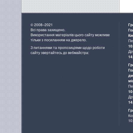
© 2008–2021
Гр
Всі права захищено.
Го
Використання матеріалів цього сайту можливе
Ки
тільки з посиланням на джерело.
Пе
10
З питаннями та пропозиціями щодо роботи
Др
сайту звертайтесь до вебмайстра:
14
Гр
Го
ди
мі
Пе
10
Др
14
Гр
Ко
10