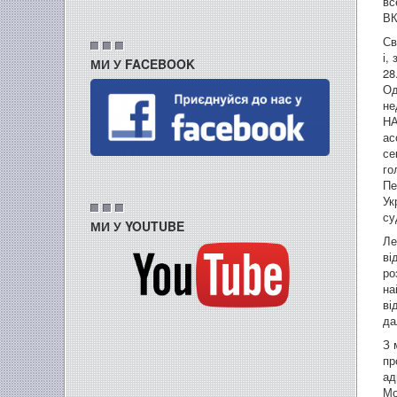
вс
ВК
Св
і,
МИ У FACEBOOK
28
Од
не
НА
ас
се
го
Пе
Ук
су
МИ У YOUTUBE
Ле
ві
ро
на
ві
да
З 
пр
ад
Мо