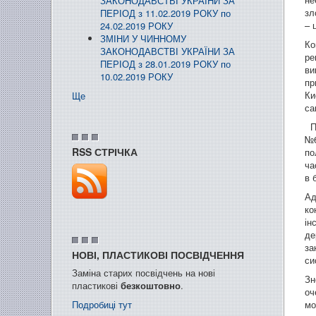
ЗАКОНОДАВСТВІ УКРАЇНИ ЗА
зл
ПЕРІОД з 11.02.2019 РОКУ по
– 
24.02.2019 РОКУ
ЗМІНИ У ЧИННОМУ
Ко
ЗАКОНОДАВСТВІ УКРАЇНИ ЗА
ре
ПЕРІОД з 28.01.2019 РОКУ по
ви
10.02.2019 РОКУ
пр
Ки
Ще
са
П.
№6
RSS СТРІЧКА
по
ча
в 
Ад
ко
ін
де
за
НОВІ, ПЛАСТИКОВІ ПОСВІДЧЕННЯ
си
Заміна старих посвідчень на нові
Зн
пластикові
безкоштовно
.
оч
Подробиці тут
мо