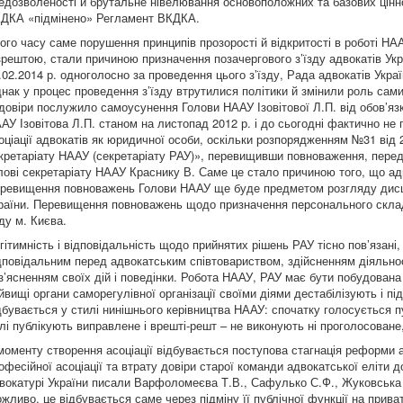
едозволеності й брутальне нівелювання основоположних та базових цінно
ДКА «підмінено» Регламент ВКДКА.
ого часу саме порушення принципів прозорості й відкритості в роботі НА
 зрештою, стали причиною призначення позачергового з’їзду адвокатів Ук
.02.2014 р. одноголосно за проведення цього з’їзду, Рада адвокатів Укр
нак у процес проведення з’їзду втрутилися політики й змінили роль сам
довіри послужило самоусунення Голови НААУ Ізовітової Л.П. від обов’язкі
АУ Ізовітова Л.П. станом на листопад 2012 р. і до сьогодні фактично не
оціації адвокатів як юридичної особи, оскільки розпорядженням №31 від 2
кретаріату НААУ (секретаріату РАУ)», перевищивши повноваження, перед
лові секретаріату НААУ Краснику В. Саме це стало причиною того, що ад
ревищення повноважень Голови НААУ ще буде предметом розгляду дисц
раїни. Перевищення повноважень щодо призначення персонального склад
ду м. Києва.
гітимність і відповідальність щодо прийнятих рішень РАУ тісно пов’язан
дповідальним перед адвокатським співтовариством, здійсненням діяльнос
з’ясненням своїх дій і поведінки. Робота НААУ, РАУ має бути побудована 
йвищі органи саморегулівної організації своїми діями дестабілізують і п
дбувається у стилі нинішнього керівництва НААУ: спочатку голосується пу
лі публікують виправлене і врешті-решт – не виконують ні проголосоване,
моменту створення асоціації відбувається поступова стагнація реформи а
офесійної асоціації та втрату довіри старої команди адвокатської еліти до
вокатурі України писали Варфоломеєва Т.В., Сафулько С.Ф., Жуковська 
жливо, це відбувається саме через підміну її публічної функції на прив