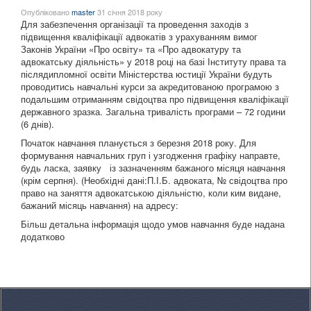
Опубліковано
master
31 січня 2018 року
Для забезпечення організації та проведення заходів з
підвищення кваліфікації адвокатів з урахуванням вимог
Законів України «Про освіту» та «Про адвокатуру та
адвокатську діяльність» у 2018 році на базі Інституту права та
післядипломної освіти Міністерства юстиції України будуть
проводитись навчальні курси за акредитованою програмою з
подальшим отриманням свідоцтва про підвищення кваліфікації
державного зразка. Загальна тривалість програми – 72 години
(6 днів).
Початок навчання планується з березня 2018 року. Для
формування навчальних груп і узгодження графіку направте,
будь ласка, заявку із зазначенням бажаного місяця навчання
(крім серпня). (Необхідні дані:П.І.Б. адвоката, № свідоцтва про
право на заняття адвокатською діяльністю, коли ким видане,
бажаний місяць навчання) на адресу:
Більш детальна інформація щодо умов навчання буде надана
додатково