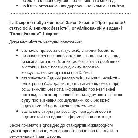
розділювальною смугою – не більше 110 км / год,
на інших автомобільних дорогах – не більше 90 км/год.
*******************************************************************************
ІІ. 2 серпня набув чинності
Закон
України
"Про правовий
статус осіб, зниклих безвісти"
,
опублікований у виданні
"Голос України" 1 серпня
Документ містить наступні положення:
визначає правовий статус осіб, зниклих безвісти;
визначені основні повноваження, завдання та склад
Комісії з питань осіб, зниклих безвісти за особливих
обставин, що є постійно діючим дорадчо-
консультативним органом при Кабміні;
створюється Єдиний реєстр осіб, зниклих безвісти -
електронна база даних, що міститиме відомості про
осіб, зниклих безвісти, інформацію про невпізнані
останки, а також про наявність чи відсутність рішення
суду про визнання розшукуваних осіб безвісно
відсутніми або оголошення померлими.
зазначено структура реєстру, порядок внесення
відомостей та надання інформації з нього тощо.
Закон прийнято відповідно до стандартів міжнародного
гуманітарного права, міжнародного права прав людини та
рекомендацій Ради Європи.