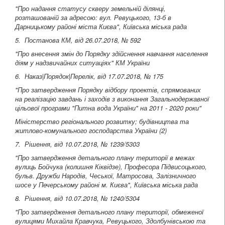
"Про надання статусу скверу земельній ділянці,
розташованій за адресою: вул. Ревуцького, 13-б в
Дарницькому районі міста Києва", Київська міська рада
5. Постанова КМ, від 26.07.2018, № 592
"Про внесення змін до Порядку здійснення навчання населення
діям у надзвичайних ситуаціях" КМ України
6. Наказ|Порядок|Перелік, від 17.07.2018, № 175
"Про затвердження Порядку відбору проектів, спрямованих
на реалізацію завдань і заходів з виконання Загальнодержавної
цільової програми "Питна вода України" на 2011 - 2020 роки"
Міністерство регіонального розвитку; будівництва та
житлово-комунального господарства України (2)
7. Рішення, від 10.07.2018, № 1239/5303
"Про затвердження детального плану території в межах
вулиць Бойчука (колишня Кіквідзе), Професора Підвисоцького,
бульв. Дружби Народів, Чеської, Матросова, Залізничного
шосе у Печерському районі м. Києва", Київська міська рада
8. Рішення, від 10.07.2018, № 1240/5304
"Про затвердження детального плану території, обмеженої
вулицями Михайла Кравчука, Ревуцького, Здолбунівською та