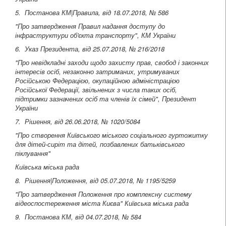
5. Постанова КМ|Правила, від 18.07.2018, № 586
"Про затвердження Правил надання доступу до
інфраструктури об'єкта транспорту", КМ України
6. Указ Президента, від 25.07.2018, № 216/2018
"Про невідкладні заходи щодо захисту прав, свобод і законних
інтересів осіб, незаконно затриманих, утримуваних
Російською Федерацією, окупаційною адміністрацією
Російської Федерації, звільнених з числа таких осіб,
підтримки зазначених осіб та членів їх сімей", Президент
України
7. Рішення, від 26.06.2018, № 1020/5084
"Про створення Київського міського соціального гуртожитку
для дітей-сиріт та дітей, позбавлених батьківського
піклування"
Київська міська рада
8. Рішення|Положення, від 05.07.2018, № 1195/5259
"Про затвердження Положення про комплексну систему
відеоспостереження міста Києва" Київська міська рада
9. Постанова КМ, від 04.07.2018, № 584