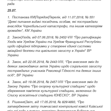
рада
25.07.
1. Постанова КМ|Порядок|Перелік, від 11.07.2018, № 551
"Деякі питання видачі посвідчень особам, які постраждали
внаслідок Чорнобильської катастрофи, та іншим категоріям
громадян"
, КМ України
2. Закон|Угода, від 07.06.2018, № 2452-VIII "Про ратифікацію
Угоди між Урядом України та Урядом Французької Республіки
щодо офіційної підтримки у створенні єдиної системи
авіаційної безпеки та цивільного захисту в Україні"
ВР
України
3. Закон, від 22.05.2018, № 2443-VIII, "Про внесення змін до
деяких законодавчих актів України щодо соціального захисту
постраждалих учасників Революції Гідності та деяких інших
осіб", ВР України
4. Закон, від 19.06.2018, № 2457-VIII "Про внесення змін до
Закону України "Про охорону культурної спадщини" щодо
збереження пам'яток культурної спадщини, включених до
Списку всесвітньої спадщини ЮНЕСКО", ВР України
5. Рішення|Звіт, від 17.05.2018, № 829/4893, "Про
затвердження звіту тимчасової контрольної комісії Київської
міської ради з питань перевірки дотримання будівельних