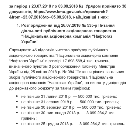
за період з 23.07.2018 по 03.08.2018 №
Урядом прийнято 38
документів,
https://www.kmu.gov.ua/ua/npasearch?
&from=23.07.2018&to=05.08.2018
, найцікавіші з них:
Розпорядження від 26.07.2018 № 535-р Питання
діяльності публічного акціонерного товариства
“Національна акціонерна компанія “Нафтогаз
України”
Спрямувати 45 відсотків чистого прибутку публічного
акціонерного товариства “Національна акціонерна компанія
“Нафтогаз України” в розмірі 17 698 568,4 тис. гривень,
визначеного пунктом 3 розпорядження Кабінету Міністрів
України від 25 квітня 2018 р. № 384 “Питання річних загальних
зборів публічного акціонерного товариства “Національна
акціонерна компанія “Нафтогаз України”, на виплату дивідендів
до державного бюджету за таким графіком:
не пізніше 31 липня 2018 р. — 500 000 тис. гривень;
не пізніше 31 серпня 2018 р. — 500 000 тис. гривень;
не пізніше 30 вересня 2018 р. — 500 000 тис. гривень;
не пізніше 30 листопада 2018 р. — 8 099 284,2 тис.
гривень;
не пізніше 25 грудня 2018 р. — 8 099 284,2 тис. гривень.