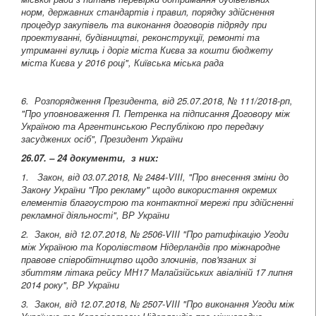
норм, державних стандартів і правил, порядку здійснення
процедур закупівель та виконання договорів підряду при
проектуванні, будівництві, реконструкції, ремонті та
утриманні вулиць і доріг міста Києва за кошти бюджету
міста Києва у 2016 році"
, Київська міська рада
6. Розпорядження Президента, від 25.07.2018, № 111/2018-рп,
"Про уповноваження П. Петренка на підписання Договору між
Україною та Аргентинською Республікою про передачу
засуджених осіб", Президент України
26.07. – 24 документи, з них:
1. Закон, від 03.07.2018, № 2484-VIII, "Про внесення зміни до
Закону України "Про рекламу" щодо використання окремих
елементів благоустрою та контактної мережі при здійсненні
рекламної діяльності", ВР України
2. Закон, від 12.07.2018, № 2506-VIII "Про ратифікацію Угоди
між Україною та Королівством Нідерландів про міжнародне
правове співробітництво щодо злочинів, пов'язаних зі
збиттям літака рейсу МН17 Малайзійських авіаліній 17 липня
2014 року", ВР України
3. Закон, від 12.07.2018, № 2507-VIII
"Про виконання Угоди між