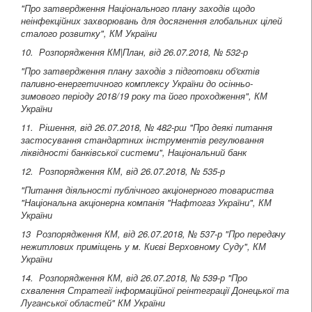
"Про затвердження Національного плану заходів щодо
неінфекційних захворювань для досягнення глобальних цілей
сталого розвитку", КМ України
10. Розпорядження КМ|План, від 26.07.2018, № 532-р
"Про затвердження плану заходів з підготовки об'єктів
паливно-енергетичного комплексу України до осінньо-
зимового періоду 2018/19 року та його проходження", КМ
України
11. Рішення, від 26.07.2018, № 482-рш
"Про деякі питання
застосування стандартних інструментів регулювання
ліквідності банківської системи"
, Національний банк
12. Розпорядження КМ, від 26.07.2018, № 535-р
"Питання діяльності публічного акціонерного товариства
"Національна акціонерна компанія "Нафтогаз України", КМ
України
13 Розпорядження КМ, від 26.07.2018, № 537-р
"Про передачу
нежитлових приміщень у м. Києві Верховному Суду", КМ
України
14. Розпорядження КМ, від 26.07.2018, № 539-р "Про
схвалення Стратегії інформаційної реінтеграції Донецької та
Луганської областей"
КМ України