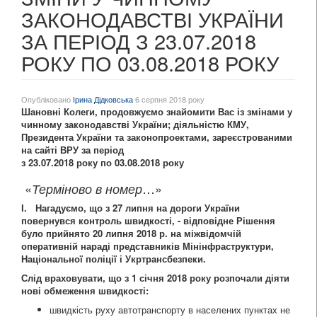
ЗАКОНОДАВСТВІ УКРАЇНИ
ЗА ПЕРІОД З 23.07.2018
РОКУ ПО 03.08.2018 РОКУ
Опубліковано
Ірина Дідковська
6 серпня 2018 року
Шановні Колеги, продовжуємо знайомити Вас із змінами у
чинному законодавстві України
;
діяльністю КМУ,
Президента України та законопроектами, зареєстрованими
на сайті ВРУ за період
з 23.0
7
.2018 року по 03.
08.
2018 року
«
…»
Терміново в номер
І
. Нагаду
ємо, що з 27 липня на дороги України
повернувся контроль швидкості, - відповідне Рішення
було прийнято 20 липня 2018 р. на міжвідомчій
оперативній нараді представників Мінінфраструктури,
Національної поліції і Укртрансбезпеки.
Слід враховувати, що з 1 січня 2018 року розпочали діяти
нові обмеження швидкості:
швидкість руху автотранспорту в населених пунктах не