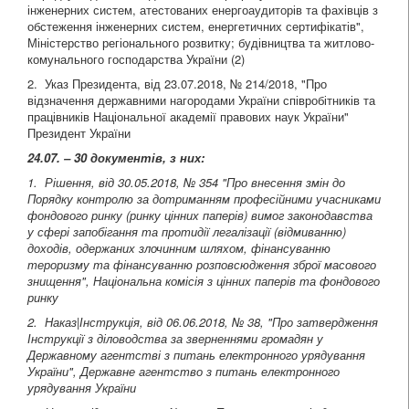
інженерних систем, атестованих енергоаудиторів та фахівців з
обстеження інженерних систем, енергетичних сертифікатів",
Міністерство регіонального розвитку; будівництва та житлово-
комунального господарства України (2)
2. Указ Президента, від 23.07.2018, № 214/2018, "Про
відзначення державними нагородами України співробітників та
працівників Національної академії правових наук України"
Президент України
24.07. – 30 документів, з них:
1. Рішення, від 30.05.2018, № 354
"Про внесення змін до
Порядку контролю за дотриманням професійними учасниками
фондового ринку (ринку цінних паперів) вимог законодавства
у сфері запобігання та протидії легалізації (відмиванню)
доходів, одержаних злочинним шляхом, фінансуванню
тероризму та фінансуванню розповсюдження зброї масового
знищення", Національна комісія з цінних паперів та фондового
ринку
2. Наказ|Інструкція, від 06.06.2018, № 38, "Про затвердження
Інструкції з діловодства за зверненнями громадян у
Державному агентстві з питань електронного урядування
України"
, Державне агентство з питань електронного
урядування України