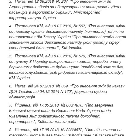
3. Наказ, від 12.06.2018, № 267, "Про внесення змін до
Аеропортових зборів за обслуговування повітряних суден і
пасажирів в аеропортах України", Міністерство
інфраструктури України
4. Постанова КМ, від 18.07.2018, № 567, "Про внесення зміни
до переліку органів державного нагляду (контролю), на які не
поширюється дія Закону України "Про тимчасові особливості
здійснення заходів державного нагляду (контролю) у сфері
господарської діяльності"", КМ України
5. Постанова КМ, від 18.07.2018, № 573, "Про внесення зміни
до пункту 8 Порядку використання коштів, передбачених у
державному бюджеті на будівництво (придбання) житла для
військовослужбовців, осіб рядового і начальницького складу"
,
КМ України
6. Наказ, від 24.07.2018, № 359, "Про внесення змін до наказу
ДСА України від 24.12.2014 N 170"
, Державна судова
адміністрація
7. Рішення, від 17.05.2018, № 806/4870, "Про звернення
Київської міської ради до Верховної Ради України щодо
ухвалення Антиолігархічного пакета докорінних
перетворень"
, Київська міська рада
8. Рішення, від 17.05.2018, № 808/4872, "Про відзначення на
території міста Києва 250-річчя Коліївщини"
Київська міська