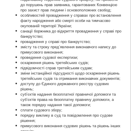
до порушень прав заявника, гарантованих Конвенцією
про захист прав людини і основоположних свобод;
особливостей провадження у справах про встановлення
факту народження або смерті особи на тимчасово
окупованій території України;
санації боржника до відкриття провадження у справі про
банкрутство;
провадження у справі про банкрутство;
змісту та строку пред’явлення виконавчого напису до
примусового виконання;
проведення судової експертизи;
оскарження рішень третейських судів;
підвідомчості справ третейським судам;
зміни інстанційної підсудності щодо оскарження рішень
третейських судів та отримання виконавчих документів;
доступу до Єдиного державного реєстру судових
рішень;
суб’єктів надання безоплатної правничої допомоги та
суб’єктів права на безоплатну правничу допомоги, а
також порядку надання такої допомоги;
сплати судового збору;
порядку виклику в суд та повідомлення про судове
рішення;
примусового виконання судових рішень та рішень інших
органів;