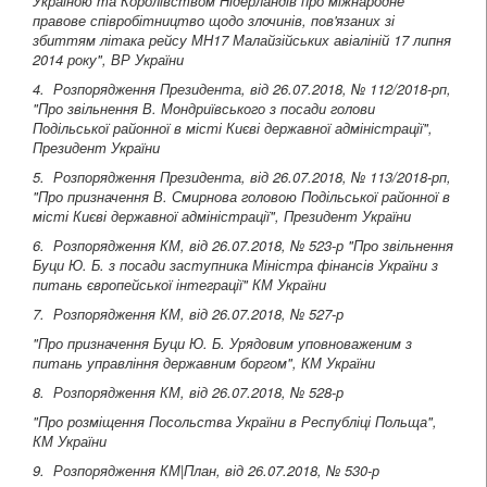
Україною та Королівством Нідерландів про міжнародне
правове співробітництво щодо злочинів, пов'язаних зі
збиттям літака рейсу МН17 Малайзійських авіаліній 17 липня
2014 року"
, ВР України
4. Розпорядження Президента, від 26.07.2018, № 112/2018-рп
,
"Про звільнення В. Мондриївського з посади голови
Подільської районної в місті Києві державної адміністрації"
,
Президент України
5. Розпорядження Президента, від 26.07.2018, № 113/2018-рп
,
"Про призначення В. Смирнова головою Подільської районної в
місті Києві державної адміністрації"
, Президент України
6. Розпорядження КМ, від 26.07.2018, № 523-р
"Про звільнення
Буци Ю. Б. з посади заступника Міністра фінансів України з
питань європейської інтеграції" КМ України
7. Розпорядження КМ, від 26.07.2018, № 527-р
"Про призначення Буци Ю. Б. Урядовим уповноваженим з
питань управління державним боргом", КМ України
8. Розпорядження КМ, від 26.07.2018, № 528-р
"Про розміщення Посольства України в Республіці Польща",
КМ України
9. Розпорядження КМ|План, від 26.07.2018, № 530-р