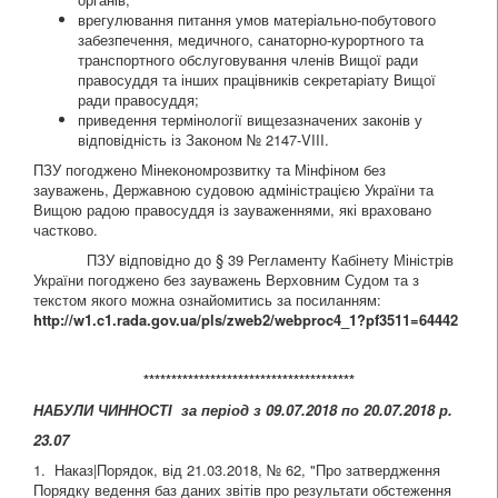
врегулювання питання умов матеріально-побутового
забезпечення, медичного, санаторно-курортного та
транспортного обслуговування членів Вищої ради
правосуддя та інших працівників секретаріату Вищої
ради правосуддя;
приведення термінології вищезазначених законів у
відповідність із Законом № 2147-VIII.
ПЗУ погоджено Мінекономрозвитку та Мінфіном без
зауважень, Державною судовою адміністрацією України та
Вищою радою правосуддя із зауваженнями, які враховано
частково.
ПЗУ відповідно до § 39 Регламенту Кабінету Міністрів
України погоджено без зауважень Верховним Судом та з
текстом якого можна ознайомитись за посиланням:
http://w1.c1.rada.gov.ua/pls/zweb2/webproc4_1?pf3511=64442
**************************************
НАБУЛИ ЧИННОСТІ за період з 09.07.2018 по 20.07.2018 р.
23
.07
1. Наказ|Порядок, від 21.03.2018, № 62, "Про затвердження
Порядку ведення баз даних звітів про результати обстеження