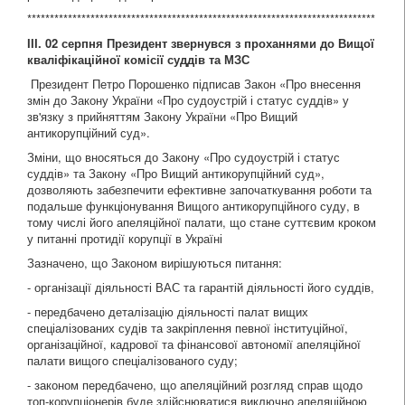
*****************************************************************************
ІІІ. 02 серпня Президент звернувся з проханнями до Вищої
кваліфікаційної комісії суддів та МЗС
Президент Петро Порошенко підписав Закон «Про внесення
змін до Закону України «Про судоустрій і статус суддів» у
зв'язку з прийняттям Закону України «Про Вищий
антикорупційний суд».
Зміни, що вносяться до Закону «Про судоустрій і статус
суддів» та Закону «Про Вищий антикорупційний суд»,
дозволяють забезпечити ефективне започаткування роботи та
подальше функціонування Вищого антикорупційного суду, в
тому числі його апеляційної палати, що стане суттєвим кроком
у питанні протидії корупції в Україні
Зазначено, що Законом вирішуються питання:
- організації діяльності ВАС та гарантій діяльності його суддів,
- передбачено деталізацію діяльності палат вищих
спеціалізованих судів та закріплення певної інституційної,
організаційної, кадрової та фінансової автономії апеляційної
палати вищого спеціалізованого суду;
- законом передбачено, що апеляційний розгляд справ щодо
топ-корупціонерів буде здійснюватися виключно апеляційною