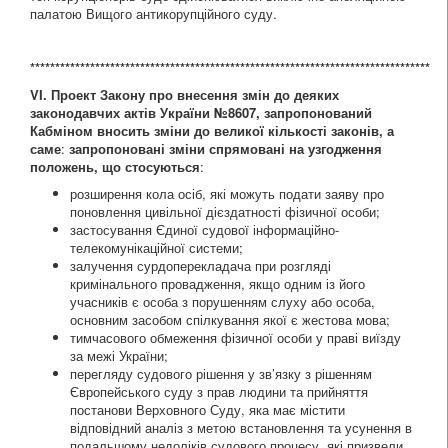
палатою Вищого антикорупційного суду.
********************************************************************************
VI
.
Проект Закону
про внесення змін до деяких
законодавчих актів України №8607, запропонований
Кабміном вносить зміни до великої кількості законів, а
саме
:
з
апропоновані зміни спрямовані на узгодження
положень,
що стосуються
:
розширення кола осіб, які можуть подати заяву про
поновлення цивільної дієздатності фізичної особи;
застосування Єдиної судової інформаційно-
телекомунікаційної системи;
залучення сурдоперекладача при розгляді
кримінального провадження, якщо одним із його
учасників є особа з порушенням слуху або особа,
основним засобом спілкування якої є жестова мова;
тимчасового обмеження фізичної особи у праві виїзду
за межі України;
перегляду судового рішення у зв’язку з рішенням
Європейського суду з прав людини та прийняття
постанови Верховного Суду, яка має містити
відповідний аналіз з метою встановлення та усунення в
подальшому недоліків судового процесу, які призвели