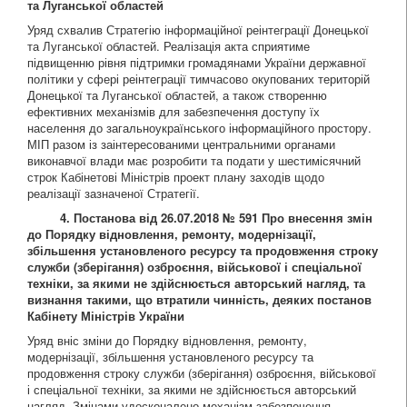
та Луганської областей
Уряд схвалив Стратегію інформаційної реінтеграції Донецької
та Луганської областей. Реалізація акта сприятиме
підвищенню рівня підтримки громадянами України державної
політики у сфері реінтеграції тимчасово окупованих територій
Донецької та Луганської областей, а також створенню
ефективних механізмів для забезпечення доступу їх
населення до загальноукраїнського інформаційного простору.
МІП разом із заінтересованими центральними органами
виконавчої влади має розробити та подати у шестимісячний
строк Кабінетові Міністрів проект плану заходів щодо
реалізації зазначеної Стратегії.
4. Постанова від 26.07.2018 № 591 Про внесення змін
до Порядку відновлення, ремонту, модернізації,
збільшення установленого ресурсу та продовження строку
служби (зберігання) озброєння, військової і спеціальної
техніки, за якими не здійснюється авторський нагляд, та
визнання такими, що втратили чинність, деяких постанов
Кабінету Міністрів України
Уряд вніс зміни до Порядку відновлення, ремонту,
модернізації, збільшення установленого ресурсу та
продовження строку служби (зберігання) озброєння, військової
і спеціальної техніки, за якими не здійснюється авторський
нагляд. Змінами удосконалено механізм забезпечення