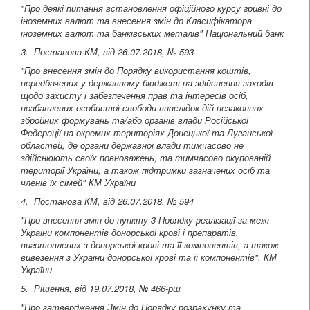
"Про деякі питання встановлення офіційного курсу гривні до
іноземних валют та внесення змін до Класифікатора
іноземних валют та банківських металів" Національний банк
3. Постанова КМ, від 26.07.2018, № 593
"Про внесення змін до Порядку використання коштів,
передбачених у державному бюджеті на здійснення заходів
щодо захисту і забезпечення прав та інтересів осіб,
позбавлених особистої свободи внаслідок дій незаконних
збройних формувань та/або органів влади Російської
Федерації на окремих територіях Донецької та Луганської
областей, де органи державної влади тимчасово не
здійснюють своїх повноважень, та тимчасово окупованій
території України, а також підтримки зазначених осіб та
членів їх сімей" КМ України
4. Постанова КМ, від 26.07.2018, № 594
"Про внесення змін до пункту 3 Порядку реалізації за межі
України компонентів донорської крові і препаратів,
виготовлених з донорської крові та її компонентів, а також
вивезення з України донорської крові та її компонентів", КМ
України
5. Рішення, від 19.07.2018, № 466-рш
"Про затвердження Змін до Порядку розрахунку та