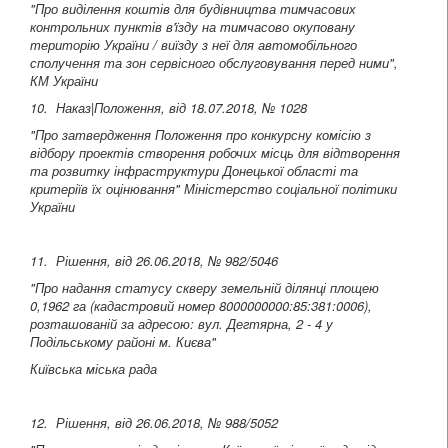
"Про виділення коштів для будівництва тимчасових
контрольних пунктів в'їзду на тимчасово окуповану
територію України / виїзду з неї для автомобільного
сполучення та зон сервісного обслуговування перед ними",
КМ України
10. Наказ|Положення, від 18.07.2018, № 1028
"Про затвердження Положення про конкурсну комісію з
відбору проектів створення робочих місць для відтворення
та розвитку інфраструктури Донецької області та
критеріїв їх оцінювання" Міністерство соціальної політики
України
11. Рішення, від 26.06.2018, № 982/5046
"Про надання статусу скверу земельній ділянці площею
0,1962 га (кадастровий номер 8000000000:85:381:0006),
розташованій за адресою: вул. Дегтярна, 2 - 4 у
Подільському районі м. Києва"
Київська міська рада
12. Рішення, від 26.06.2018, № 988/5052