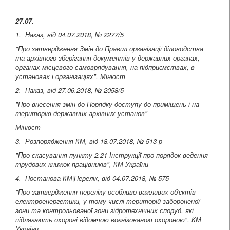
27.07.
1. Наказ, від 04.07.2018, № 2277/5
"Про затвердження Змін до Правил організації діловодства
та архівного зберігання документів у державних органах,
органах місцевого самоврядування, на підприємствах, в
установах і організаціях", Мінюст
2. Наказ, від 27.06.2018, № 2058/5
"Про внесення змін до Порядку доступу до приміщень і на
територію державних архівних установ"
Мінюст
3. Розпорядження КМ, від 18.07.2018, № 513-р
"Про скасування пункту 2.21 Інструкції про порядок ведення
трудових книжок працівників", КМ України
4. Постанова КМ|Перелік, від 04.07.2018, № 575
"Про затвердження переліку особливо важливих об'єктів
електроенергетики, у тому числі територій забороненої
зони та контрольованої зони гідротехнічних споруд, які
підлягають охороні відомчою воєнізованою охороною", КМ
України