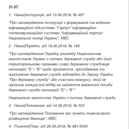
31.07.
1. Наказ|Інструкція, від 13.06.2018, № 497
"Про затвердження Інструкції з формування та ведення
інформаційної підсистеми "Гарпун" інформаційно-
телекомунікаційної системи "Інформаційний портал
Національної поліції України", МВС
2. Наказ|Порядок, від 19.06.2018, № 149
"Про затвердження Порядку розгляду Національним
агентством України з питань державної служби або його
територіальними органами скарг державних службовців
категорій "Б" і "В" щодо прийняття, проходження та
припинення державної служби відповідно до Закону України
"Про державну службу" або учасника конкурсу, який не
пройшов конкурсний відбір на зайняття вакантної посади
державної служби категорій "Б" і "В""
Національне агентство України з питань державної служби
3. Наказ|Положення, від 14.06.2018, № 503
"Про затвердження Положення про пункти тимчасового
розміщення біженців", МВС
4. Рішення|План, від 26.06.2018, № 981/5045