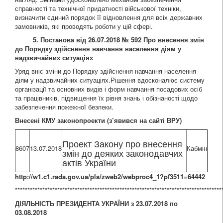
справності та технічної придатності військової техніки,
визначити єдиний порядок її відновлення для всіх державних
замовників, які проводять роботи у цій сфері.
5. Постанова від 26.07.2018 № 592 Про внесення змін
до Порядку здійснення навчання населення діям у
надзвичайних ситуаціях
Уряд вніс зміни до Порядку здійснення навчання населення
діям у надзвичайних ситуаціях.Рішення вдосконалює систему
організації та основних видів і форм навчання посадових осіб
та працівників, підвищення їх рівня знань і обізнаності щодо
забезпечення пожежної безпеки.
Внесені КМУ законопроекти (з
’
явився на сайті ВРУ)
Проект Закону про внесення
8607
13.07.2018
Кабмін
змін до деяких законодавчих
актів України
http://w1.c1.rada.gov.ua/pls/zweb2/webproc4_1?pf3511=64442
***********************************************************************************
ДІЯЛЬНІСТЬ ПРЕЗИДЕНТА УКРАЇНИ з
23
.07.2018 по
03
.0
8
.2018