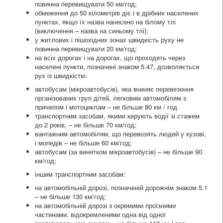
повинна перевищувати 50 км/год;
обмеження до 50 кілометрів діє і в дрібних населених
пунктах, якщо їх назва нанесено на білому тлі
(виключення – назва на синьому тлі);
у житлових і пішохідних зонах швидкість руху не
повинна перевищувати 20 км/год;
на всіх дорогах і на дорогах, що проходять через
населені пункти, позначені знаком 5.47, дозволяється
рух із швидкістю:
автобусам (мікроавтобусів), яка вчиняє перевезення
організованих груп дітей, легковим автомобілям з
причепом і мотоциклам – не більше 80 км / год
транспортним засобам, якими керують водії зі стажем
до 2 років, – не більше 70 км/год;
вантажним автомобілям, що перевозять людей у ​​кузові,
і мопедів – не більше 60 км/год;
автобусам (за винятком мікроавтобусів) – не більше 90
км/год;
іншим транспортним засобам:
на автомобільній дорозі, позначеній дорожнім знаком 5.1
– не більше 130 км/год;
на автомобільній дорозі з окремими проїзними
частинами, відокремленими одна від одної