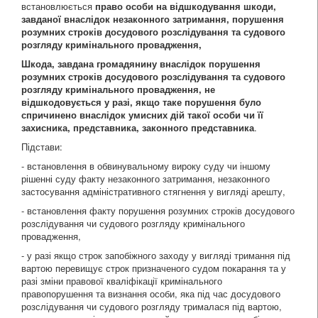
встановлюється
право особи на відшкодування шкоди,
завданої внаслідок незаконного затримання, порушення
розумних строків досудового розслідування та судового
розгляду кримінального провадження,
Шкода, завдана громадянину внаслідок
порушення
розумних строків досудового розслідування та судового
розгляду кримінального провадження, не
відшкодовується у разі, якщо таке порушення було
спричинено внаслідок умисних дій такої особи чи її
захисника, представника, законного представника
.
Підстави:
- встановлення в обвинувальному вироку суду чи іншому
рішенні суду факту незаконного затримання, незаконного
застосування адміністративного стягнення у вигляді арешту,
- встановлення факту порушення розумних строків досудового
розслідування чи судового розгляду кримінального
провадження,
- у разі якщо строк запобіжного заходу у вигляді тримання під
вартою перевищує строк призначеного судом покарання та у
разі зміни правової кваліфікації кримінального
правопорушення та визнання особи, яка під час досудового
розслідування чи судового розгляду трималася під вартою,