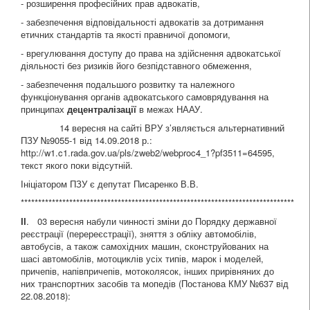
- розширення професійних прав адвокатів,
- забезпечення відповідальності адвокатів за дотримання
етичних стандартів та якості правничої допомоги,
- врегулювання доступу до права на здійснення адвокатської
діяльності без ризиків його безпідставного обмеження,
- забезпечення подальшого розвитку та належного
функціонування органів адвокатського самоврядування на
принципах
децентралізації
в межах НААУ.
14 вересня на сайті ВРУ з’являється альтернативний
ПЗУ №9055-1 від 14.09.2018 р.:
http://w1.c1.rada.gov.ua/pls/zweb2/webproc4_1?pf3511=64595,
текст якого поки відсутній.
Ініціатором ПЗУ є депутат Писаренко В.В.
*******************************************************************************
ІІ
. 03 вересня набули чинності зміни до Порядку державної
реєстрації (перереєстрації), зняття з обліку автомобілів,
автобусів, а також самохідних машин, сконструйованих на
шасі автомобілів, мотоциклів усіх типів, марок і моделей,
причепів, напівпричепів, мотоколясок, інших прирівняних до
них транспортних засобів та мопедів (Постанова КМУ №637 від
22.08.2018):