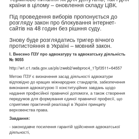
країни в цілому – оновлення складу ЦВК.
Під проведення виборів пропонується до
розгляду закон про блокування інтернет-
сайтів на 48 годин без рішння суду.
Знову буде розглядатись тригер вічного
протистояння в Україні – мовний закон.
І.
Внесено ПЗУ про адвокатуру та адвокатську діяльність
№ 9055
http://w1.c1.rada.gov.ua/pls/zweb2/webproc4_1?pf3511=64557
Метою ПЗУ є визначення засад діяльності адвокатури
відповідно до кращих міжнародних стандартів, забезпечення
виконання адвокатурою її конституційних завдань щодо
надання професійної правничої допомоги, а також створення
передумов для формування єдиної правничої професії, що
сприятиме практичній реалізації в Україні принципу
верховенства права.
Завдання:
- законодавче посилення гарантій здійснення адвокатської
діяльності,