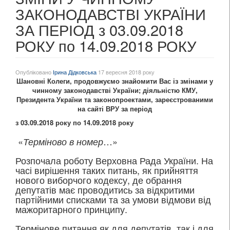
ЗАКОНОДАВСТВІ УКРАЇНИ
ЗА ПЕРІОД з 03.09.2018
РОКУ по 14.09.2018 РОКУ
Опубліковано
Ірина Дідковська
17 вересня 2018 року
Шановні Колеги, продовжуємо знайомити Вас із змінами у
чинному законодавстві України
;
діяльністю КМУ,
Президента України та законопроектами, зареєстрованими
на сайті ВРУ за період
з 03.09.2018 року по 14.
09.
2018 року
«
…»
Терміново в номер
Розпочала роботу Верховна Рада України. На
часі вирішення таких питань, як прийняття
нового виборчого кодексу, де обрання
депутатів має проводитись за відкритими
партійними списками та за умови відмови від
мажоритарного принципу.
Термінове питання як для депутатів, так і для