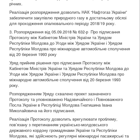
річних.
Реалізація розпорядження дозволить НАК “Нафтогаз України”
забезпечити закупівлю природного газу в достатньому обсязі
для проходження опалювального періоду 2018/19 року.
3. Розпорядження від 05.09.2018 № 632-р Про підписання
Протоколу між Кабінетом Міністрів України та Урядом
Республіки Молдова до Угоди між Урядом України і Урядом
Республіки Молдова про міжнародне автомобільне сполучення
від 20 березня 1993 року
Уряд прийняв рішення про підписання Протоколу між
Кабінетом Міністрів України та Урядом Республіки Молдова до
Угоди між Урядом України і Урядом Республіки Молдова про
міжнародне автомобільне сполучення від 20 березня 1993
року.
Розпорядженням Уряду схвалено проект зазначеного
Протоколу та уповноважено Надзвичайного і Повноважного
Посла України в Республіці Молдова Гнатишина Івана
Миколайовича на його підписання.
Реалізація Протоколу дозволить врегулювати проблему,
пов’язану з перетинанням українсько-молдовського
державного кордону громадянами України та Республіки
Молдова, які здійснюють регулярні міжнародні пасажирські та