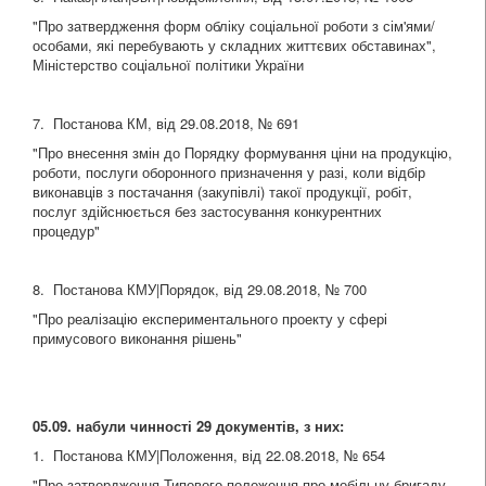
"Про затвердження форм обліку соціальної роботи з сім'ями/
особами, які перебувають у складних життєвих обставинах",
Міністерство соціальної політики України
7. Постанова КМ, від 29.08.2018, № 691
"Про внесення змін до Порядку формування ціни на продукцію,
роботи, послуги оборонного призначення у разі, коли відбір
виконавців з постачання (закупівлі) такої продукції, робіт,
послуг здійснюється без застосування конкурентних
процедур"
8. Постанова КМУ|Порядок, від 29.08.2018, № 700
"Про реалізацію експериментального проекту у сфері
примусового виконання рішень"
05.09. набули чинності 29 документів, з них:
1. Постанова КМУ|Положення, від 22.08.2018, № 654
"Про затвердження Типового положення про мобільну бригаду