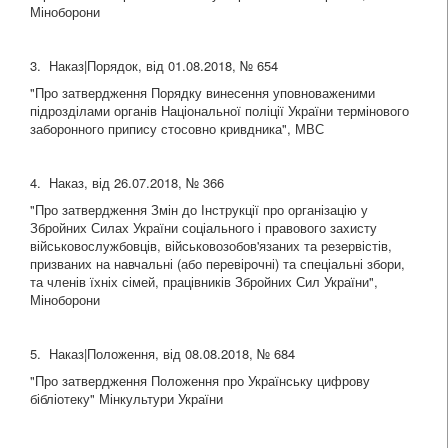
Міноборони
3. Наказ|Порядок, від 01.08.2018, № 654
"Про затвердження Порядку винесення уповноваженими
підрозділами органів Національної поліції України термінового
заборонного припису стосовно кривдника", МВС
4. Наказ, від 26.07.2018, № 366
"Про затвердження Змін до Інструкції про організацію у
Збройних Силах України соціального і правового захисту
військовослужбовців, військовозобов'язаних та резервістів,
призваних на навчальні (або перевірочні) та спеціальні збори,
та членів їхніх сімей, працівників Збройних Сил України",
Міноборони
5. Наказ|Положення, від 08.08.2018, № 684
"Про затвердження Положення про Українську цифрову
бібліотеку" Мінкультури України