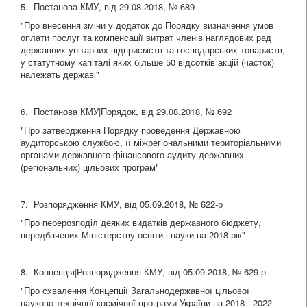
5. Постанова КМУ, від 29.08.2018, № 689
"Про внесення зміни у додаток до Порядку визначення умов
оплати послуг та компенсації витрат членів наглядових рад
державних унітарних підприємств та господарських товариств,
у статутному капіталі яких більше 50 відсотків акцій (часток)
належать державі"
6. Постанова КМУ|Порядок, від 29.08.2018, № 692
"Про затвердження Порядку проведення Державною
аудиторською службою, її міжрегіональними територіальними
органами державного фінансового аудиту державних
(регіональних) цільових програм"
7. Розпорядження КМУ, від 05.09.2018, № 622-р
"Про перерозподіл деяких видатків державного бюджету,
передбачених Міністерству освіти і науки на 2018 рік"
8. Концепція|Розпорядження КМУ, від 05.09.2018, № 629-р
"Про схвалення Концепції Загальнодержавної цільової
науково-технічної космічної програми України на 2018 - 2022