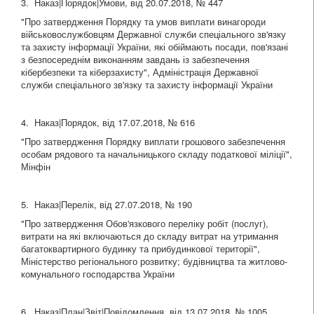
3. Наказ|Порядок|Умови, від 20.07.2018, № 447
"Про затвердження Порядку та умов виплати винагороди
військовослужбовцям Державної служби спеціального зв'язку
та захисту інформації України, які обіймають посади, пов'язані
з безпосереднім виконанням завдань із забезпечення
кібербезпеки та кіберзахисту", Адміністрація Державної
служби спеціального зв'язку та захисту інформації України
4. Наказ|Порядок, від 17.07.2018, № 616
"Про затвердження Порядку виплати грошового забезпечення
особам рядового та начальницького складу податкової міліції",
Мінфін
5. Наказ|Перелік, від 27.07.2018, № 190
"Про затвердження Обов'язкового переліку робіт (послуг),
витрати на які включаються до складу витрат на утримання
багатоквартирного будинку та прибудинкової території",
Міністерство регіонального розвитку; будівництва та житлово-
комунального господарства України
6. Наказ|План|Звіт|Повідомлення, від 13.07.2018, № 1005