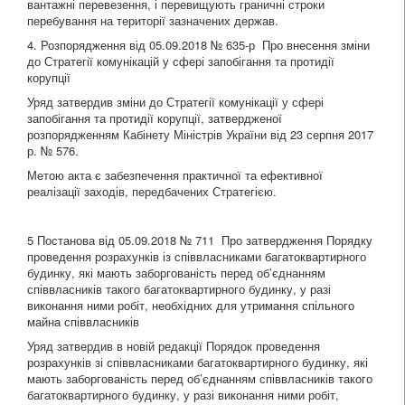
вантажні перевезення, і перевищують граничні строки
перебування на території зазначених держав.
4. Розпорядження від 05.09.2018 № 635-р Про внесення зміни
до Стратегії комунікацій у сфері запобігання та протидії
корупції
Уряд затвердив зміни до Стратегії комунікації у сфері
запобігання та протидії корупції, затвердженої
розпорядженням Кабінету Міністрів України від 23 серпня 2017
р. № 576.
Метою акта є забезпечення практичної та ефективної
реалізації заходів, передбачених Стратегією.
5 Постанова від 05.09.2018 № 711 Про затвердження Порядку
проведення розрахунків із співвласниками багатоквартирного
будинку, які мають заборгованість перед об’єднанням
співвласників такого багатоквартирного будинку, у разі
виконання ними робіт, необхідних для утримання спільного
майна співвласників
Уряд затвердив в новій редакції Порядок проведення
розрахунків зі співвласниками багатоквартирного будинку, які
мають заборгованість перед об’єднанням співвласників такого
багатоквартирного будинку, у разі виконання ними робіт,