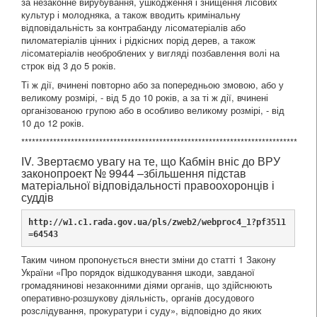
за незаконне вирубування, ушкодження і знищення лісових
культур і молодняка, а також вводить кримінальну
відповідальність за контрабанду лісоматеріалів або
пиломатеріалів цінних і рідкісних порід дерев, а також
лісоматеріалів необроблених у вигляді позбавлення волі на
строк від 3 до 5 років.
Ті ж дії, вчинені повторно або за попередньою змовою, або у
великому розмірі, - від 5 до 10 років, а за ті ж дії, вчинені
організованою групою або в особливо великому розмірі, - від
10 до 12 років.
******************************************************************************
ІV. Звертаємо увагу на те, що Кабмін вніс до ВРУ
законопроект № 9944 –збільшення підстав
матеріальної відповідальності правоохоронців і
суддів
http://w1.c1.rada.gov.ua/pls/zweb2/webproc4_1?pf3511
=64543
Таким чином пропонується внести зміни до статті 1 Закону
України «Про порядок відшкодування шкоди, завданої
громадянинові незаконними діями органів, що здійснюють
оперативно-розшукову діяльність, органів досудового
розслідування, прокуратури і суду», відповідно до яких