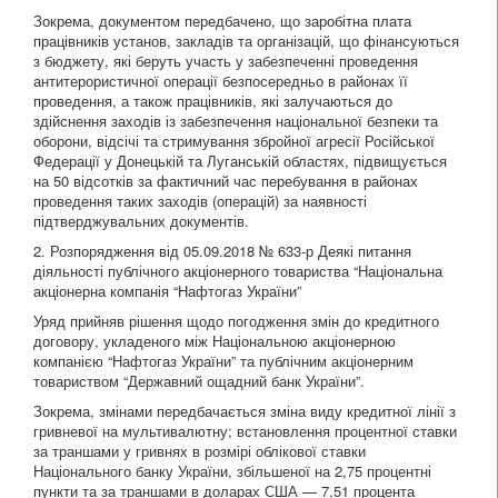
Зокрема, документом передбачено, що заробітна плата
працівників установ, закладів та організацій, що фінансуються
з бюджету, які беруть участь у забезпеченні проведення
антитерористичної операції безпосередньо в районах її
проведення, а також працівників, які залучаються до
здійснення заходів із забезпечення національної безпеки та
оборони, відсічі та стримування збройної агресії Російської
Федерації у Донецькій та Луганській областях, підвищується
на 50 відсотків за фактичний час перебування в районах
проведення таких заходів (операцій) за наявності
підтверджувальних документів.
2. Розпорядження від 05.09.2018 № 633-р Деякі питання
діяльності публічного акціонерного товариства “Національна
акціонерна компанія “Нафтогаз України”
Уряд прийняв рішення щодо погодження змін до кредитного
договору, укладеного між Національною акціонерною
компанією “Нафтогаз України” та публічним акціонерним
товариством “Державний ощадний банк України”.
Зокрема, змінами передбачається зміна виду кредитної лінії з
гривневої на мультивалютну; встановлення процентної ставки
за траншами у гривнях в розмірі облікової ставки
Національного банку України, збільшеної на 2,75 процентні
пункти та за траншами в доларах США — 7,51 процента