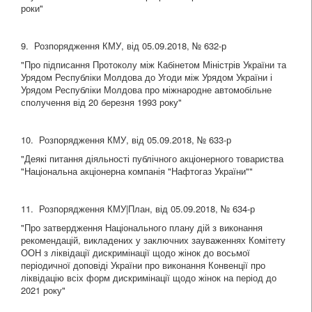
роки"
9. Розпорядження КМУ, від 05.09.2018, № 632-р
"Про підписання Протоколу між Кабінетом Міністрів України та
Урядом Республіки Молдова до Угоди між Урядом України і
Урядом Республіки Молдова про міжнародне автомобільне
сполучення від 20 березня 1993 року"
10. Розпорядження КМУ, від 05.09.2018, № 633-р
"Деякі питання діяльності публічного акціонерного товариства
"Національна акціонерна компанія "Нафтогаз України""
11. Розпорядження КМУ|План, від 05.09.2018, № 634-р
"Про затвердження Національного плану дій з виконання
рекомендацій, викладених у заключних зауваженнях Комітету
ООН з ліквідації дискримінації щодо жінок до восьмої
періодичної доповіді України про виконання Конвенції про
ліквідацію всіх форм дискримінації щодо жінок на період до
2021 року"