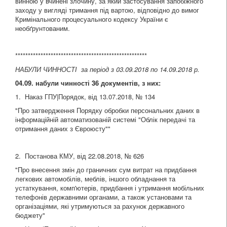
винною у вчинені злочину, за який застосування запобіжного
заходу у вигляді тримання під вартою, відповідно до вимог
Кримінального процесуального кодексу України є
необґрунтованим.
****************************************************
НАБУЛИ ЧИННОСТІ за період з 03.09.2018 по 14.09.2018 р.
04
.09. набули чинності 36 документів, з них:
1. Наказ ГПУ|Порядок, від 13.07.2018, № 134
"Про затвердження Порядку обробки персональних даних в
інформаційній автоматизованій системі "Облік передачі та
отримання даних з Євроюсту""
2. Постанова КМУ, від 22.08.2018, № 626
"Про внесення змін до граничних сум витрат на придбання
легкових автомобілів, меблів, іншого обладнання та
устаткування, комп'ютерів, придбання і утримання мобільних
телефонів державними органами, а також установами та
організаціями, які утримуються за рахунок державного
бюджету"