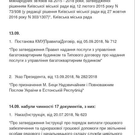
міжнародних зв'язків на 2015 - 2018 роки, затвердженої
рішенням Київської міської ради від 12 лютого 2015 року N
73/938 (у редакції рішення Київської міської ради від 27 жовтня
2016 року N 303/1307)", Київська міська рада
13.09.
1. Постанова КМУ|Правила|Договір, від 05.09.2018, № 712
"Про затвердження Правил надання послуги з управління
багатоквартирним будинком та Типового договору про надання
послуги з управління багатоквартирним будинком"
2. Указ Президента, від 13.09.2018, № 282/2018
"Про призначення М. Беци Надзвичайним і Повноважним
Послом України в Естонській Республіці"
14.09. набули чинності 17 документів, з них:
1. Наказ|Інструкція, від 20.07.2018, № 623
"Про затвердження Інструкції про порядок виплати грошового
забезпечення та одноразової грошової допомоги при звільненні
особам рядового і начальницького складу служби цивільного