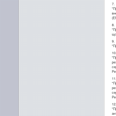
7.
"П
вн
(E
8.
"П
що
9.
"П
10
"П
ре
се
Ре
11
"П
ре
се
Ре
12
"П
ан