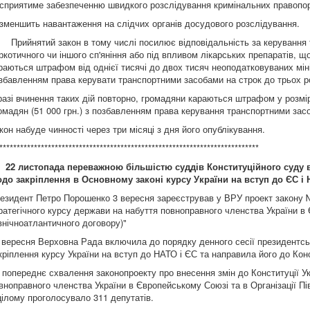
 сприятиме забезпеченню швидкого розслідування кримінальних правопор
 зменшить навантаження на слідчих органів досудового розслідування.
ийнятий закон в тому числі посилює відповідальність за керування т
ркотичного чи іншого сп'яніння або під впливом лікарських препаратів, що
раються штрафом від однієї тисячі до двох тисяч неоподатковуваних мінім
збавленням права керувати транспортними засобами на строк до трьох ро
разі вчинення таких дій повторно, громадяни караються штрафом у розмір
омадян (51 000 грн.) з позбавленням права керування транспортними засо
кон набуде чинності через три місяці з дня його опублікування.
***************************************************************************
І. 22 листопада переважною більшістю суддів
Конституційного суду 
до закріплення в Основному законі курсу України на вступ до ЄС і 
езидент Петро Порошенко 3 вересня зареєстрував у ВРУ проект закону №
ратегічного курсу держави на набуття повноправного членства України в 
внічноатлантичного договору)"
 вересня Верховна Рада включила до порядку денного сесії президентськ
кріплення курсу України на вступ до НАТО і ЄС та направила його до Кон
 попереднє схвалення законопроекту про внесення змін до Конституції Ук
вноправного членства України в Європейському Союзі та в Організації Пі
цілому проголосувало 311 депутатів.