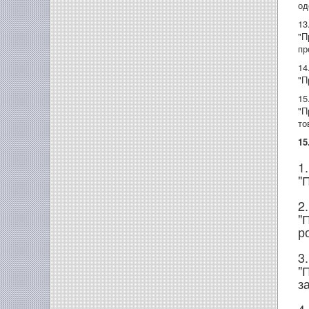
од
13
"П
пр
14
"П
15
"П
то
15
1
"
2
"
р
3
"
з