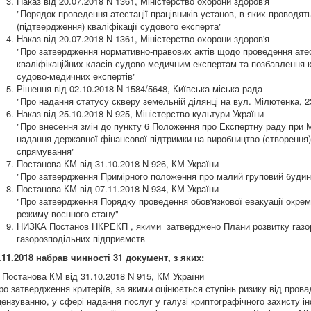
Наказ від 20.07.2018 N 1361, Міністерство охорони здоров'я
"Порядок проведення атестації працівників установ, в яких проводя
(підтвердження) кваліфікації судового експерта"
Наказ від 20.07.2018 N 1361, Міністерство охорони здоров'я
"Про затвердження нормативно-правових актів щодо проведення атест
кваліфікаційних класів судово-медичним експертам та позбавлення кв
судово-медичних експертів"
Рішення від 02.10.2018 N 1584/5648, Київська міська рада
"Про надання статусу скверу земельній ділянці на вул. Мілютенка, 2
Наказ від 25.10.2018 N 925, Міністерство культури України
"Про внесення змін до пункту 6 Положення про Експертну раду при Мі
надання державної фінансової підтримки на виробництво (створення
спрямування"
Постанова КМ від 31.10.2018 N 926, КМ України
"Про затвердження Примірного положення про малий груповий будин
Постанова КМ від 07.11.2018 N 934, КМ України
"Про затвердження Порядку проведення обов'язкової евакуації окрем
режиму воєнного стану"
НИЗКА Постанов НКРЕКП , якими затверджено Плани розвитку газоро
газорозподільних підприємств
.11.2018 набрав чинності 31 документ, з яких:
 Постанова КМ від 31.10.2018 N 915, КМ України
ро затвердження критеріїв, за якими оцінюється ступінь ризику від пров
цензуванню, у сфері надання послуг у галузі криптографічного захисту ін