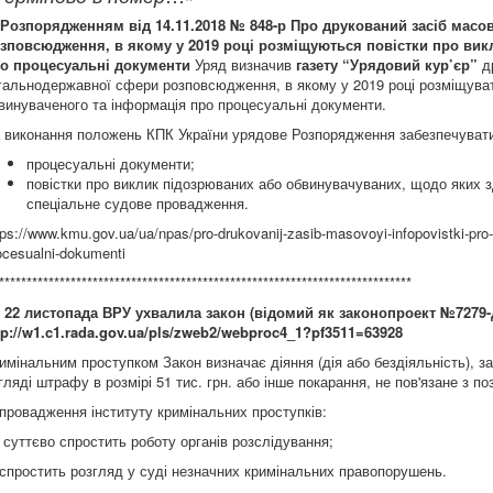
Розпорядженням від 14.11.2018 № 848-р
Про друкований засіб масо
зповсюдження, в якому у 2019 році розміщуються повістки про вик
о процесуальні документи
Уряд визначив
газету “Урядовий кур’єр”
др
гальнодержавної сфери розповсюдження, в якому у 2019 році розміщуват
винуваченого та інформація про процесуальні документи.
 виконання положень КПК України урядове Розпорядження забезпечуватим
процесуальні документи;
повістки про виклик підозрюваних або обвинувачуваних, щодо яких 
спеціальне судове провадження.
tps://www.kmu.gov.ua/ua/npas/pro-drukovanij-zasib-masovoyi-infopovistki-pro
ocesualni-dokumenti
***************************************************************************
.
22 листопада
ВРУ
ухвалила закон
(
відомий як законопроект №7279-
tp://w1.c1.rada.gov.ua/pls/zweb2/webproc4_1?pf3511=63928
имінальним проступком Закон визначає діяння (дія або бездіяльність), з
гляді штрафу в розмірі 51 тис. грн. або інше покарання, не пов'язане з п
провадження інституту кримінальних проступків:
 суттєво спростить роботу органів розслідування;
 спростить розгляд у суді незначних кримінальних правопорушень.