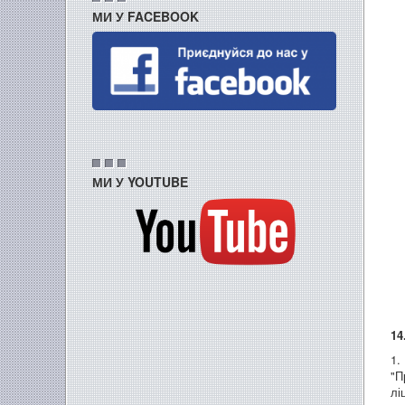
МИ У FACEBOOK
МИ У YOUTUBE
14
1.
"П
лі