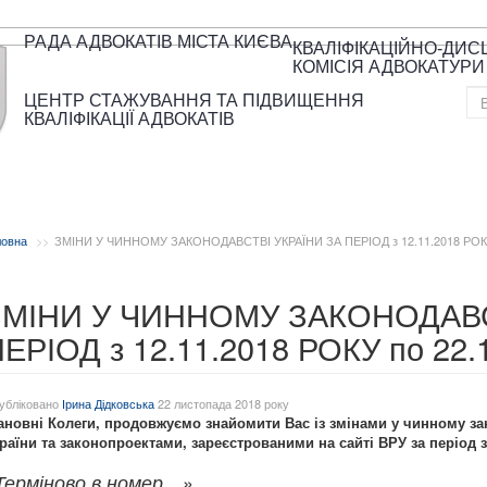
РАДА АДВОКАТІВ МІСТА КИЄВА
КВАЛІФІКАЦІЙНО-ДИ
КОМІСІЯ АДВОКАТУРИ
ЦЕНТР СТАЖУВАННЯ ТА ПІДВИЩЕННЯ
КВАЛІФІКАЦІЇ АДВОКАТІВ
ловна
ЗМІНИ У ЧИННОМУ ЗАКОНОДАВСТВІ УКРАЇНИ ЗА ПЕРІОД з 12.11.2018 РОКУ
ЗМІНИ У ЧИННОМУ ЗАКОНОДАВС
ЕРІОД з 12.11.2018 РОКУ по 22.
убліковано
Ірина Дідковська
22 листопада 2018 року
новні Колеги, продовжуємо знайомити Вас із змінами у чинному зак
раїни та законопроектами, зареєстрованими на сайті ВРУ за період з 
…»
Терміново в номер