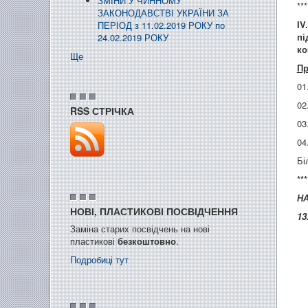
ЗМІНИ У ЧИННОМУ
***
ЗАКОНОДАВСТВІ УКРАЇНИ ЗА
IV
ПЕРІОД з 11.02.2019 РОКУ по
пі
24.02.2019 РОКУ
ко
Ще
Пр
01
02
RSS СТРІЧКА
03
04
Бі
***
НА
НОВІ, ПЛАСТИКОВІ ПОСВІДЧЕННЯ
13
Заміна старих посвідчень на нові
пластикові
безкоштовно
.
Подробиці тут