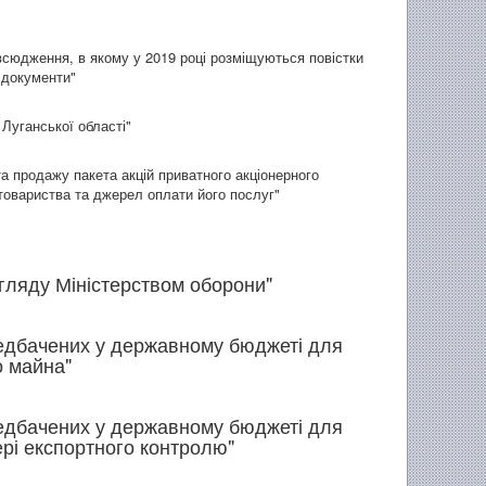
всюдження, в якому у 2019 році розміщуються повістки
 документи"
Луганської області"
та продажу пакета акцій приватного акціонерного
 товариства та джерел оплати його послуг"
гляду Міністерством оборони"
редбачених у державному бюджеті для
о майна"
редбачених у державному бюджеті для
рі експортного контролю"