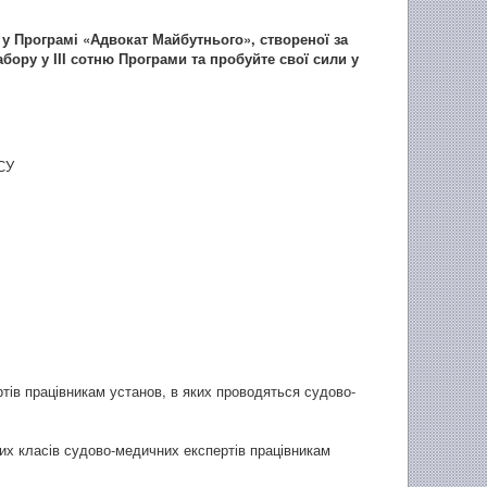
в у Програмі «Адвокат Майбутнього», створеної за
ору у ІІІ сотню Програми та пробуйте свої сили у
СУ
тів працівникам установ, в яких проводяться судово-
них класів судово-медичних експертів працівникам