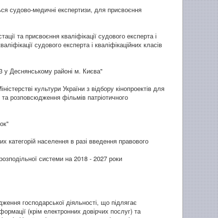
ться судово-медичні експертизи, для присвоєння
ації та присвоєння кваліфікації судового експерта і
аліфікації судового експерта і кваліфікаційних класів
3 у Деснянському районі м. Києва"
ністерстві культури України з відбору кінопроектів для
) та розповсюдження фільмів патріотичного
ок"
их категорій населення в разі введення правового
зподільної системи на 2018 - 2027 роки
адження господарської діяльності, що підлягає
формації (крім електронних довірчих послуг) та