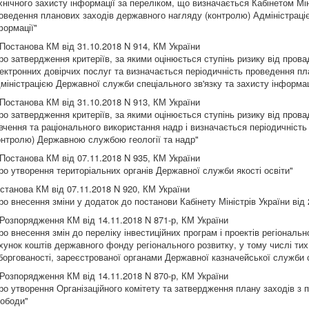
хнічного захисту інформації за переліком, що визначається Кабінетом Мін
оведення планових заходів державного нагляду (контролю) Адміністраціє
формації"
 Постанова КМ від 31.10.2018 N 914, КМ України
ро затвердження критеріїв, за якими оцінюється ступінь ризику від пров
ектронних довірчих послуг та визначається періодичність проведення пл
міністрацією Державної служби спеціального зв'язку та захисту інформац
 Постанова КМ від 31.10.2018 N 913, КМ України
ро затвердження критеріїв, за якими оцінюється ступінь ризику від прова
вчення та раціонального використання надр і визначається періодичніст
онтролю) Державною службою геології та надр"
 Постанова КМ від 07.11.2018 N 935, КМ України
ро утворення територіальних органів Державної служби якості освіти"
станова КМ від 07.11.2018 N 920, КМ України
ро внесення зміни у додаток до постанови Кабінету Міністрів України від 
 Розпорядження КМ від 14.11.2018 N 871-р, КМ України
ро внесення змін до переліку інвестиційних програм і проектів регіональ
хунок коштів державного фонду регіонального розвитку, у тому числі ти
боргованості, зареєстрованої органами Державної казначейської служби с
 Розпорядження КМ від 14.11.2018 N 870-р, КМ України
ро утворення Організаційного комітету та затвердження плану заходів з пі
ободи"