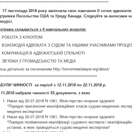
**************************************************************************
. 17 листопада 2018 року закінчила своє навчання ІІ сотня адвокаті
дтримки Посольства США та Уряду Канади. Слідкуйте за анонсами наб
нкурсі.
ограма складається з 4 навчальних модулів:
. РОБОТА З КЛІЄНТОМ
. ВЗАЄМОДІЯ АДВОКАТА З СУДОМ ТА ІНШИМИ УЧАСНИКАМИ ПРОЦЕ
. КОМУНІКАЦІЯ В АДВОКАТСЬКІЙ СПІЛЬНОТІ
. ЗВ’ЯЗКИ З ГРОМАДСЬКІСТЮ ТА МЕДІА
льш детально за посиланням http://tomorrowslawyer.org/about/
******************************************************************
БУЛИ ЧИННОСТІ за період з
1
2.1
1
.2018 по
22
.11.2018 р.
.11.2018
набрали чинності 53 документи, з яких
Наказ від 20.07.2018 N 1361, Міністерство охорони здоров'я
"Порядок присвоєння кваліфікаційних класів судово-медичних експер
медичні експертизи"
Наказ від 20.07.2018 N 1361, Міністерство охорони здоров'я
"Порядок позбавлення кваліфікації судового експерта і кваліфікацій
установ, в яких проводяться судово-медичні експертизи"