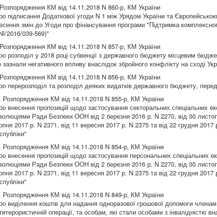
 Розпорядження КМ від 14.11.2018 N 860-р, КМ України
ро підписання Додаткової угоди N 1 між Урядом України та Європейською 
есення змін до Угоди про фінансування програми "Підтримка комплексно
NI/2016/039-569)"
 Розпорядження КМ від 14.11.2018 N 857-р, КМ України
ро розподіл у 2018 році субвенції з державного бюджету місцевим бюдже
 зазнали негативного впливу внаслідок збройного конфлікту на сході Укр
 Розпорядження КМ від 14.11.2018 N 856-р, КМ України
ро перерозподіл та розподіл деяких видатків державного бюджету, передб
. Розпорядження КМ від 14.11.2018 N 855-р, КМ України
ро внесення пропозицій щодо застосування секторальних спеціальних еко
золюціями Ради Безпеки ООН від 2 березня 2016 р. N 2270, від 30 листопа
рпня 2017 р. N 2371, від 11 вересня 2017 р. N 2375 та від 22 грудня 201
спубліки"
. Розпорядження КМ від 14.11.2018 N 854-р, КМ України
ро внесення пропозицій щодо застосування персональних спеціальних ек
золюціями Ради Безпеки ООН від 2 березня 2016 р. N 2270, від 30 листопа
рпня 2017 р. N 2371, від 11 вересня 2017 р. N 2375 та від 22 грудня 201
спубліки"
. Розпорядження КМ від 14.11.2018 N 849-р, КМ України
ро виділення коштів для надання одноразової грошової допомоги членам сі
титерористичній операції, та особам, які стали особами з інвалідністю вн