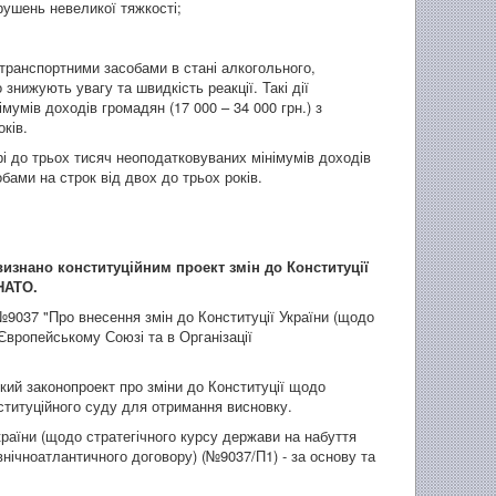
ушень невеликої тяжкості;
ранспортними засобами в стані алкогольного,
 знижують увагу та швидкість реакції. Такі дії
умів доходів громадян (17 000 – 34 000 грн.) з
ків.
і до трьох тисяч неоподатковуваних мінімумів доходів
бами на строк від двох до трьох років.
визнано конституційним проект змін до Конституції
НАТО.
9037 "Про внесення змін до Конституції України (щодо
Європейському Союзі та в Організації
ий законопроект про зміни до Конституції щодо
ституційного суду для отримання висновку.
раїни (щодо стратегічного курсу держави на набуття
внічноатлантичного договору) (№9037/П1) - за основу та