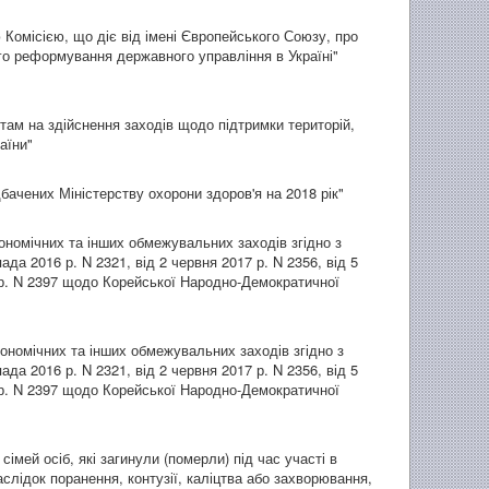
Комісією, що діє від імені Європейського Союзу, про
го реформування державного управління в Україні"
там на здійснення заходів щодо підтримки територій,
аїни"
ачених Міністерству охорони здоров'я на 2018 рік"
номічних та інших обмежувальних заходів згідно з
да 2016 р. N 2321, від 2 червня 2017 р. N 2356, від 5
7 р. N 2397 щодо Корейської Народно-Демократичної
ономічних та інших обмежувальних заходів згідно з
да 2016 р. N 2321, від 2 червня 2017 р. N 2356, від 5
7 р. N 2397 щодо Корейської Народно-Демократичної
мей осіб, які загинули (померли) під час участі в
аслідок поранення, контузії, каліцтва або захворювання,