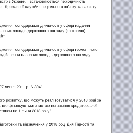
істрів України, і встановлюється періодичність
ю Державної служби спеціального зв'язку та захисту
адження господарської діяльності у сфері надання
анових заходів державного нагляду (контролю)
ії"
дження господарської діяльності у сфері геологічного
ь здійснення планових заходів державного нагляду
27 липня 2011 р. N 804"
ного розвитку, що можуть реалізовуватися у 2018 році за
х, що фінансуються з метою погашення кредиторської
таном на 1 січня 2018 року"
дготовки та відзначення у 2018 році Дня Гідності та