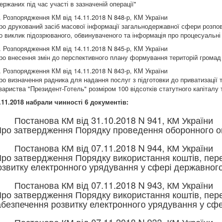
ержаних під час участі в зазначеній операції"
. Розпорядження КМ від 14.11.2018 N 848-р, КМ України
ро друкований засіб масової інформації загальнодержавної сфери розпо
о виклик підозрюваного, обвинуваченого та інформація про процесуальні
. Розпорядження КМ від 14.11.2018 N 845-р, КМ України
ро внесення змін до перспективного плану формування територій громад 
. Розпорядження КМ від 14.11.2018 N 843-р, КМ України
ро визначення радника для надання послуг з підготовки до приватизації 
вариства "Президент-Готель" розміром 100 відсотків статутного капіталу
.11.2018 набрали чинності 6 документів:
. Постанова КМ від 31.10.2018 N 941, КМ України
Про затвердження Порядку проведення оборонного о
. Постанова КМ від 07.11.2018 N 944, КМ України
Про затвердження Порядку використання коштів, пе
озвитку електронного урядування у сфері державног
. Постанова КМ від 07.11.2018 N 943, КМ України
Про затвердження Порядку використання коштів, пе
абезпечення розвитку електронного урядування у сфе