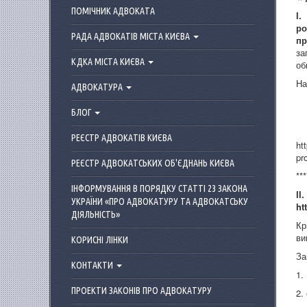
ПОМІЧНИК АДВОКАТА
І
.
ро
РАДА АДВОКАТІВ МІСТА КИЄВА
пр
за
КДКА МІСТА КИЄВА
об
На
АДВОКАТУРА
БЛОГ
РЕЄСТР АДВОКАТІВ КИЄВА
ht
pr
РЕЄСТР АДВОКАТСЬКИХ ОБ'ЄДНАНЬ КИЄВА
***
ІНФОРМУВАННЯ В ПОРЯДКУ СТАТТІ 23 ЗАКОНА
ІІ
УКРАЇНИ «ПРО АДВОКАТУРУ ТА АДВОКАТСЬКУ
ht
ДІЯЛЬНІСТЬ»
Кр
ви
КОРИСНІ ЛІНКИ
За
КОНТАКТИ
1.
ПРОЕКТИ ЗАКОНІВ ПРО АДВОКАТУРУ
2.