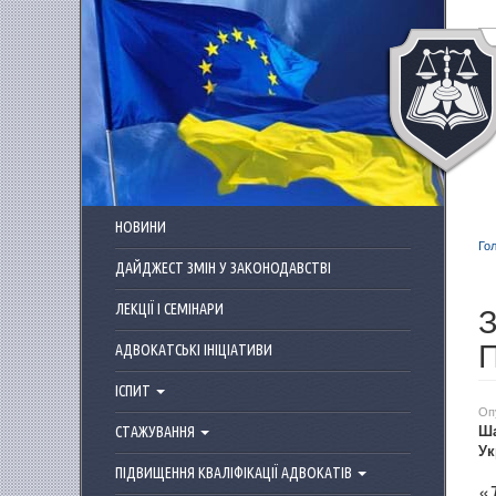
Перейти до основного матеріалу
НОВИНИ
Го
ДАЙДЖЕСТ ЗМІН У ЗАКОНОДАВСТВІ
ЛЕКЦІЇ І СЕМІНАРИ
П
АДВОКАТСЬКІ ІНІЦІАТИВИ
ІСПИТ
Оп
Ша
СТАЖУВАННЯ
Ук
ПІДВИЩЕННЯ КВАЛІФІКАЦІЇ АДВОКАТІВ
«