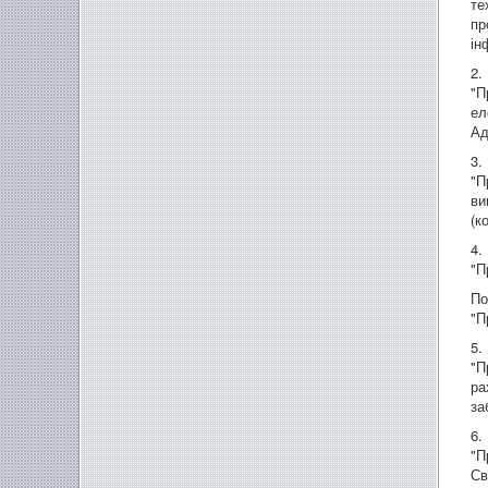
те
пр
ін
2.
"П
ел
Ад
3.
"П
ви
(к
4.
"П
По
"П
5.
"П
ра
за
6.
"П
Св