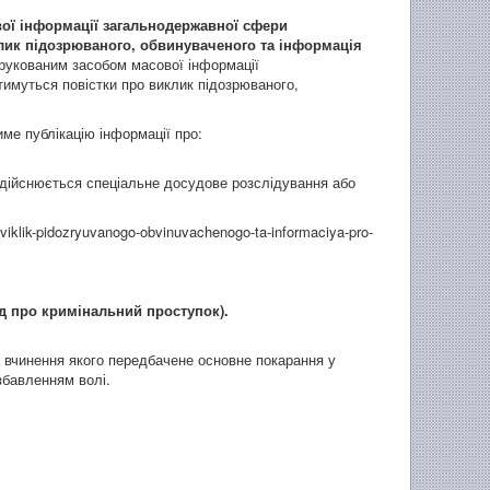
вої інформації загальнодержавної сфери
лик підозрюваного, обвинуваченого та інформація
укованим засобом масової інформації
имуться повістки про виклик підозрюваного,
е публікацію інформації про:
здійснюється спеціальне досудове розслідування або
-viklik-pidozryuvanogo-obvinuvachenogo-ta-informaciya-pro-
д про кримінальний проступок).
а вчинення якого передбачене основне покарання у
озбавленням волі.