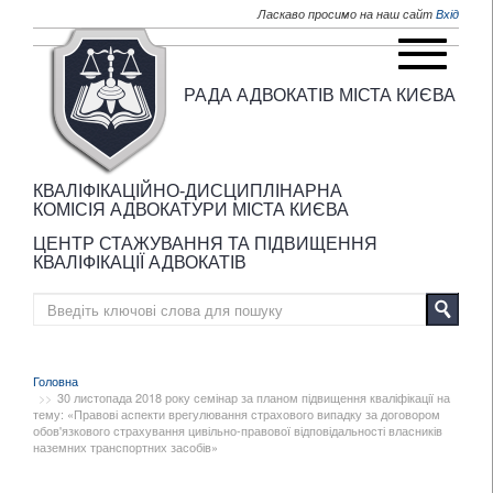
Перейти до основного матеріалу
Ласкаво просимо на наш сайт
Вхід
РАДА АДВОКАТІВ МІСТА КИЄВА
КВАЛІФІКАЦІЙНО-ДИСЦИПЛІНАРНА
КОМІСІЯ АДВОКАТУРИ МІСТА КИЄВА
ЦЕНТР СТАЖУВАННЯ ТА ПІДВИЩЕННЯ
КВАЛІФІКАЦІЇ АДВОКАТІВ
Головна
30 листопада 2018 року семінар за планом підвищення кваліфікації на
тему: «Правові аспекти врегулювання страхового випадку за договором
обов'язкового страхування цивільно-правової відповідальності власників
наземних транспортних засобів»