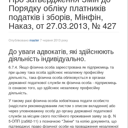
Порядку обліку платників
податків і зборів, Мінфін,
Наказ, от 27.03.2013, № 427
Опубліковано
master
7 червня 2013 року
До уваги адвокатів, які здійснюють
діяльність індивідуально.
6.7.4. Якщо фізична особа зареєстрована як підприємець та
при цьому така особа здійснює незалежну професійну
діяльність, така фізична особа обліковується в органах
державної податкової служби як фізична особа
- підприємець
із ознакою того, що здійснює незалежну професійну
діяльність.
У такому разі фізична особа зобов'язана подати особисто
(надіслати рекомендованим листом з описом вкладення) або
через уповноважену особу до органу державної податкової
служби за місцем свого постійного проживання заяву за ф. N
5-ОПП (za562-11) з позначкою "Зміни" та копію документа, що
підтверджує право фізичної особи на провадження незалежної