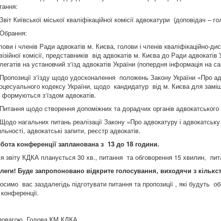
тання:
 Звіт Київської міської кваліфікаційної комісії адвокатури (доповідач – го
 Обрання:
лови і членів Ради адвокатів м. Києва, голови і членів кваліфікаційно-дис
візійної комісії, представників від адвокатів м. Києва до Ради адвокатів 
легатів на установчий з‘їзд адвокатів України (попердня інформація на с
 Пропозиції з‘їзду щодо удосконалення положень Закону України «Про ад
оцесуального кодексу України, щодо кандидатур від м. Києва для замі
і формуються з‘їздом адвокатів.
 Питання щодо створення допоміжних та дорадчих органів адвокатського 
 Щодо нагальних питань реалізації Закону «Про адвокатуру і адвокатську 
яльності, адвокатські запити, реєстр адвокатів.
бота конференції запланована з 13 до 18 години.
я звіту КДКА планується 30 хв., питання та обговорення 15 хвилин, пита
леги! Буде запропоновано
відкрите
голосування, виходячи з кількст
осимо вас заздалегідь підготувати питання та пропозиції , які будуть 
 конференції.
повагою, Голова КМ КДКА