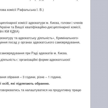
лова комісії Рафальська І. В.)
циплінарної комісії адвокатури м. Києва, голови і членів
України та Вищої кваліфікаційно-дисциплінарної комісії,
айті КМ КДКА)
вокатуру та адвокатську діяльність», Кримінального-
щення посад у органах адвокатського самоврядування,
самоврядування при Раді адвокатів м. Києва.
діяльність»: організаційні форми адвокатськоої
ння обрання – 3 години, різне – 1 година.
і осіб, які підлягають обранню.
обговорюватись та налаштуватися на продуктивну працю