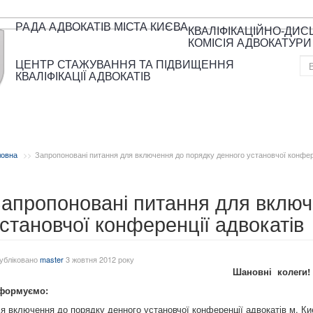
РАДА АДВОКАТІВ МІСТА КИЄВА
КВАЛІФІКАЦІЙНО-ДИ
КОМІСІЯ АДВОКАТУРИ
ЦЕНТР СТАЖУВАННЯ ТА ПІДВИЩЕННЯ
КВАЛІФІКАЦІЇ АДВОКАТІВ
ловна
Запропоновані питання для включення до порядку денного установчої конфере
апропоновані питання для включ
становчої конференції адвокатів
убліковано
master
3 жовтня 2012 року
Шановні колеги!
формуємо:
я включення до порядку денного установчої конференції адвокатів м. Ки