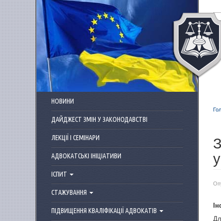
Перейти до основного матеріалу
НОВИНИ
Го
ДАЙДЖЕСТ ЗМІН У ЗАКОНОДАВСТВІ
З
ЛЕКЦІЇ І СЕМІНАРИ
у
АДВОКАТСЬКІ ІНІЦІАТИВИ
ІСПИТ
Оп
СТАЖУВАННЯ
Ін
ПІДВИЩЕННЯ КВАЛІФІКАЦІЇ АДВОКАТІВ
Дл