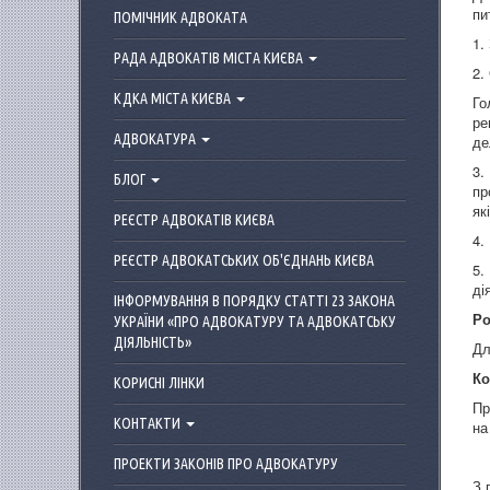
пи
ПОМІЧНИК АДВОКАТА
1.
РАДА АДВОКАТІВ МІСТА КИЄВА
2.
КДКА МІСТА КИЄВА
Го
ре
АДВОКАТУРА
де
3.
БЛОГ
пр
як
РЕЄСТР АДВОКАТІВ КИЄВА
4.
РЕЄСТР АДВОКАТСЬКИХ ОБ'ЄДНАНЬ КИЄВА
5.
ді
ІНФОРМУВАННЯ В ПОРЯДКУ СТАТТІ 23 ЗАКОНА
Ро
УКРАЇНИ «ПРО АДВОКАТУРУ ТА АДВОКАТСЬКУ
ДІЯЛЬНІСТЬ»
Дл
Ко
КОРИСНІ ЛІНКИ
Пр
КОНТАКТИ
на
ПРОЕКТИ ЗАКОНІВ ПРО АДВОКАТУРУ
З 