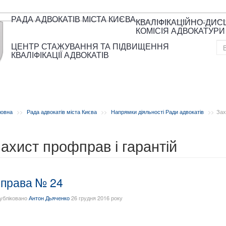
РАДА АДВОКАТІВ МІСТА КИЄВА
КВАЛІФІКАЦІЙНО-ДИ
КОМІСІЯ АДВОКАТУРИ
ЦЕНТР СТАЖУВАННЯ ТА ПІДВИЩЕННЯ
КВАЛІФІКАЦІЇ АДВОКАТІВ
ловна
Рада адвокатів міста Києва
Напрямки діяльності Ради адвокатів
Зах
ахист профправ і гарантій
права № 24
убліковано
Антон Дьяченко
26 грудня 2016 року