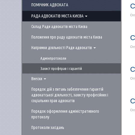
С
ПОМІЧНИК АДВОКАТА
Оп
РАДА АДВОКАТІВ МІСТА КИЄВА
Склад Ради адвокатів міста Києва
С
Положення про раду адвокатів міста Києва
Оп
Напрямки діяльності Ради адвокатів
Адмінпротоколи
С
Захист профправ і гарантій
Оп
Внески
Порядок дій з питань забезпечення ґарантій
адвокатської діяльності, захисту професійних і
С
соціальних прав адвокатів
Оп
Порядок оформлення адміністративного
протоколу
Протоколи засідань