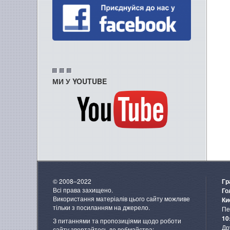
МИ У YOUTUBE
© 2008–2022
Гр
Всі права захищено.
Го
Використання матеріалів цього сайту можливе
Ки
тільки з посиланням на джерело.
Пе
10
З питаннями та пропозиціями щодо роботи
Др
сайту звертайтесь до вебмайстра: