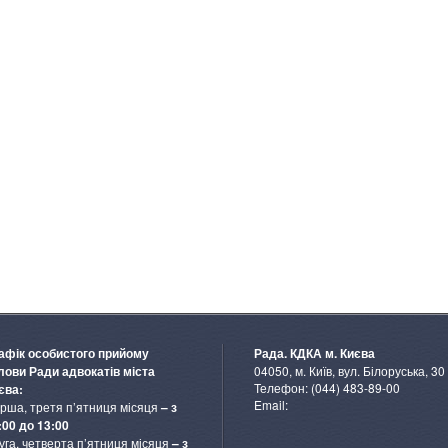
афік особистого прийому
Рада. КДКА м. Києва
04050, м. Київ, вул. Білоруська, 30
лови Ради адвокатів міста
Телефон: (044) 483-89-00
єва:
Email:
рша, третя п’ятниця місяця
– з
:00 до 13:00
уга, четверта п’ятниця місяця
– з