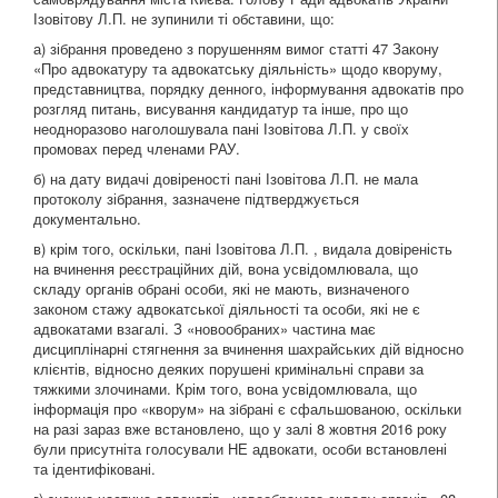
Ізовітову Л.П. не зупинили ті обставини, що:
а) зібрання проведено з порушенням вимог статті 47 Закону
«Про адвокатуру та адвокатську діяльність» щодо кворуму,
представництва, порядку денного, інформування адвокатів про
розгляд питань, висування кандидатур та інше, про що
неодноразово наголошувала пані Ізовітова Л.П. у своїх
промовах перед членами РАУ.
б) на дату видачі довіреності пані Ізовітова Л.П. не мала
протоколу зібрання, зазначене підтверджується
документально.
в) крім того, оскільки, пані Ізовітова Л.П. , видала довіреність
на вчинення реєстраційних дій, вона усвідомлювала, що
складу органів обрані особи, які не мають, визначеного
законом стажу адвокатської діяльності та особи, які не є
адвокатами взагалі. З «новообраних» частина має
дисциплінарні стягнення за вчинення шахрайських дій відносно
клієнтів, відносно деяких порушені кримінальні справи за
тяжкими злочинами. Крім того, вона усвідомлювала, що
інформація про «кворум» на зібрані є сфальшованою, оскільки
на разі зараз вже встановлено, що у залі 8 жовтня 2016 року
були присутніта голосували НЕ адвокати, особи встановлені
та ідентифіковані.