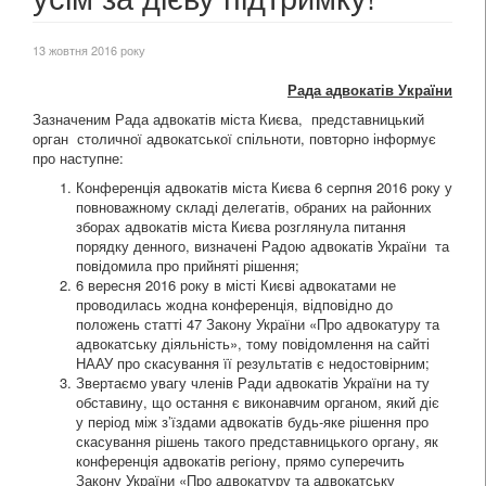
13 жовтня 2016 року
Рада адвокатів України
Зазначеним Рада адвокатів міста Києва, представницький
орган столичної адвокатської спільноти, повторно інформує
про наступне:
Конференція адвокатів міста Києва 6 серпня 2016 року у
повноважному складі делегатів, обраних на районних
зборах адвокатів міста Києва розглянула питання
порядку денного, визначені Радою адвокатів України та
повідомила про прийняті рішення;
6 вересня 2016 року в місті Києві адвокатами не
проводилась жодна конференція, відповідно до
положень статті 47 Закону України «Про адвокатуру та
адвокатську діяльність», тому повідомлення на сайті
НААУ про скасування її результатів є недостовірним;
Звертаємо увагу членів Ради адвокатів України на ту
обставину, що остання є виконавчим органом, який діє
у період між з’їздами адвокатів будь-яке рішення про
скасування рішень такого представницького органу, як
конференція адвокатів регіону, прямо суперечить
Закону України «Про адвокатуру та адвокатську