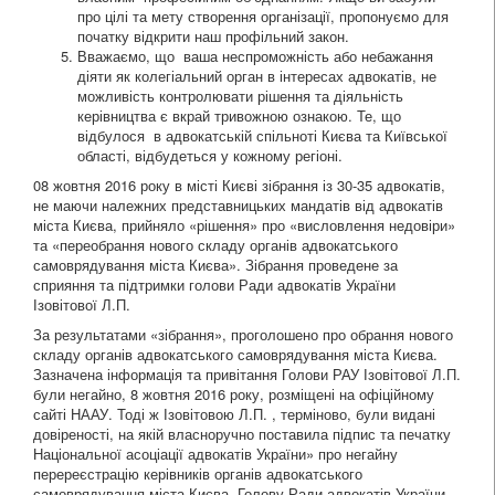
про цілі та мету створення організації, пропонуємо для
початку відкрити наш профільний закон.
Вважаємо, що ваша неспроможність або небажання
діяти як колегіальний орган в інтересах адвокатів, не
можливість контролювати рішення та діяльність
керівництва є вкрай тривожною ознакою. Те, що
відбулося в адвокатській спільноті Києва та Київської
області, відбудеться у кожному регіоні.
08 жовтня 2016 року в місті Києві зібрання із 30-35 адвокатів,
не маючи належних представницьких мандатів від адвокатів
міста Києва, прийняло «рішення» про «висловлення недовіри»
та «переобрання нового складу органів адвокатського
самоврядування міста Києва». Зібрання проведене за
сприяння та підтримки голови Ради адвокатів України
Ізовітової Л.П.
За результатами «зібрання», проголошено про обрання нового
складу органів адвокатського самоврядування міста Києва.
Зазначена інформація та привітання Голови РАУ Ізовітової Л.П.
були негайно, 8 жовтня 2016 року, розміщені на офіційному
сайті НААУ. Тоді ж Ізовітовою Л.П. , терміново, були видані
довіреності, на якій власноручно поставила підпис та печатку
Національної асоціації адвокатів України» про негайну
перереєстрацію керівників органів адвокатського
самоврядування міста Києва. Голову Ради адвокатів України