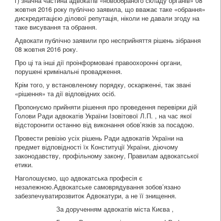
г) значна частина адвокатів «новообраного складу органів» 08
жовтня 2016 року публічно заявила, що вважає таке «обрання»
дискредитацією ділової репутація, ніколи не давали згоду на
таке висування та обрання.
Адвокати публічно заявили про несприйняття рішень зібрання
08 жовтня 2016 року.
Про ці та інші дії проінформовані правоохоронні органи,
порушені кримінальні провадження.
Крім того, у встановленому порядку, оскарженні, так звані
«рішення» та дії відповідних осіб.
Пропонуємо прийняти рішення про проведення перевірки дій
Голови Ради адвокатів України Ізовітової Л.П. , на час якої
відсторонити останню від виконання обов’язків за посадою.
Провести ревізію усіх рішень Ради адвокатів України на
предмет відповідності їх Конституції України, діючому
законодавству, профільному закону, Правилам адвокатської
етики.
Наголошуємо, що адвокатська професія є
незалежною.Адвокатське самоврядування зобов’язано
забезпечуватирозвиток Адвокатури, а не її знищення.
За дорученням адвокатів міста Києва ,