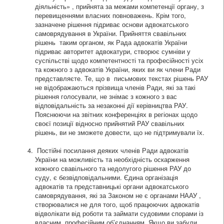
діяльність» , прийнята за межами компетенції органу, з
перевищеннями власних повноважень. Крім того,
зазначене рішення підриває основи адвокатського
самоврядування в України. Прийняття свавільних
рішень таким органом, як Рада адвокатів України
підриває авторитет адвокатури, створює сумніви у
суспільстві щодо компетентності та професійності усіх
та кожного з адвокатів України, яких ви як члени Ради
представляєте. Те, що в письмових текстах рішень РАУ
не відображаються прізвища членів Ради, які за такі
рішення голосували, не знімає з кожного з вас
відповідальність за незаконні дії керівництва РАУ.
Пояснюючи на звітних конференціях в регіонах щодо
своєї позиції відносно прийнятий РАУ свавільних
рішень, ви не зможете довести, що не підтримували їх.
Постійні посилання деяких членів Ради адвокатів
України на можливість та необхідність оскарження
кожного свавільного та недолугого рішення РАУ до
суду, є безвідповідальними. Єдина організація
адвокатів та представницькі органи адвокатського
самоврядування, які за Законом не є органами НААУ ,
створювалися не для того, щоб працюючих адвокатів
відволікати від роботи та займати судовими спорами із
власним професійним об’єднанням. Якщо ви забули