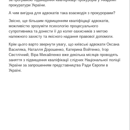
прокуратури України.
А чим вигідна для адвокатів така взаємодія з прокурорами?
Звісно, ще більшим підвищенням кваліфіцації адвокатів,
можливістю зрозуміти психологію процесуального
супротивника та донести її до колег-захисників з метою
належного захисту та якісного надання правової допомоги.
Крім цього варто звернути увагу, що київські адвокати Оксана
Василяка, Наталля Дорошенко, Катерина Войтенко, Ігор
Свєтлічний, Віра Михайленко вже декілька місяців проводять
заняття з підвищення кваліфікації слідчих Національної поліції
України за запрошенням представництва Ради Європи в
Україні.