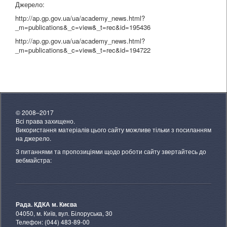
Джерело:
http://ap.gp.gov.ua/ua/academy_news.html?
_m=publications&_c=view&_t=rec&id=195436
http://ap.gp.gov.ua/ua/academy_news.html?
_m=publications&_c=view&_t=rec&id=194722
© 2008–2017
Всі права захищено.
Використання матеріалів цього сайту можливе тільки з посиланням
на джерело.
З питаннями та пропозиціями щодо роботи сайту звертайтесь до
вебмайстра:
Рада. КДКА м. Києва
04050, м. Київ, вул. Білоруська, 30
Телефон: (044) 483-89-00