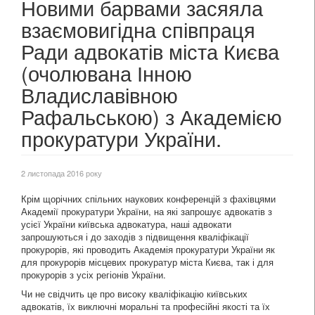
Новими барвами засяяла
взаємовигідна співпраця
Ради адвокатів міста Києва
(очолювана Інною
Владиславівною
Рафальською) з Академією
прокуратури України.
2 листопада 2016 року
Крім щорічних спільних наукових конференцій з фахівцями
Академії прокуратури України, на які запрошує адвокатів з
усієї України київська адвокатура, наші адвокати
запрошуються і до заходів з підвищення кваліфікації
прокурорів, які проводить Академія прокуратури України як
для прокурорів місцевих прокуратур міста Києва, так і для
прокурорів з усіх регіонів України.
Чи не свідчить це про високу кваліфікацію київських
адвокатів, їх виключні моральні та професійні якості та їх