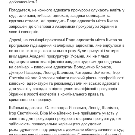
доброчесність?
Погодьтеся, не кожного адвоката прокурори слухають навіть у
суді, але наші, київські адвокаті, завдяки семінарам та
круглим столам, які проводить Рада адвокатів міста Києва
запрошені до співпраці з Академією прокуратури України в
якості експертів.
Доречі, на семінарі-практикумі Ради адвокатів міста Києва за
програмою підвищення кваліфікації адвокатів, яке відбулося в
останню п'ятницю жовтня цього року були присутні і чотири
викладача Академії прокуратури України, які не тільки
підвищили свою кваліфікацію завдяки чудовим доповідачам
на семінарі – київським адвокатам Володимир Клочков,
Дмитро Назарець, Леонід Шалімов, Катерина Войтенко, Ігор
Свєтлічний але й змогли оцінити високий рівень професійності
київської адвокатури та рекомендували київських адвокатів
для участі у заходах з підвищення кваліфікації прокурорів
України в якості експертів з кримінального права та
кримінального процесу.
Київські адвокати - Олександра Яновська, Леонід Шалімов,
Ігор Свєтлічний, Віра Михайленко вже приймають участь у
заняттях для прокурорів прокурорів місцевих прокуратур, які
здійснюють процесуальне керівництво досудовим
розслідуванням і підтримують державне обвинувачення в суді
за програмою підвищення кваліфікації прокурорів у Академії