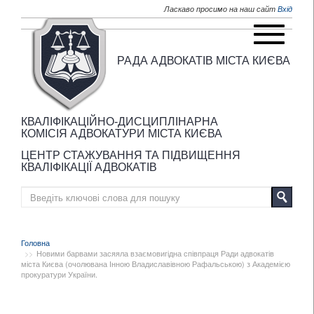
Перейти до основного матеріалу
Ласкаво просимо на наш сайт
Вхід
РАДА АДВОКАТІВ МІСТА КИЄВА
КВАЛІФІКАЦІЙНО-ДИСЦИПЛІНАРНА
КОМІСІЯ АДВОКАТУРИ МІСТА КИЄВА
ЦЕНТР СТАЖУВАННЯ ТА ПІДВИЩЕННЯ
КВАЛІФІКАЦІЇ АДВОКАТІВ
Головна
Новими барвами засяяла взаємовигідна співпраця Ради адвокатів
міста Києва (очолювана Інною Владиславівною Рафальською) з Академією
прокуратури України.