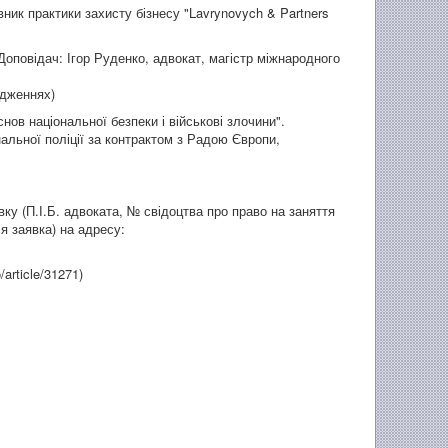
ник практики захисту бізнесу "Lavrynovych & Partners
 Доповідач: Ігор Руденко, адвокат, магістр міжнародного
адженнях)
ов національної безпеки і військові злочини".
альної поліції за контрактом з Радою Європи,
ку (П.І.Б. адвоката, № свідоцтва про право на заняття
я заявка) на адресу:
/article/31271)