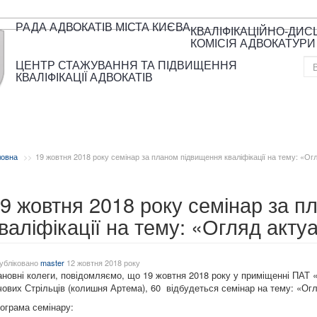
РАДА АДВОКАТІВ МІСТА КИЄВА
КВАЛІФІКАЦІЙНО-ДИ
КОМІСІЯ АДВОКАТУРИ
ЦЕНТР СТАЖУВАННЯ ТА ПІДВИЩЕННЯ
КВАЛІФІКАЦІЇ АДВОКАТІВ
ловна
19 жовтня 2018 року семінар за планом підвищення кваліфікації на тему: «О
9 жовтня 2018 року семінар за 
валіфікації на тему: «Огляд акт
убліковано
master
12 жовтня 2018 року
новні колеги, повідомляємо, що 19 жовтня 2018 року у приміщенні ПАТ «
чових Стрільців (колишня Артема), 60 відбудеться семінар на тему: «О
ограма семінару: