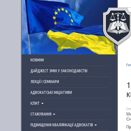
Перейти до основного матеріалу
НОВИНИ
Го
ДАЙДЖЕСТ ЗМІН У ЗАКОНОДАВСТВІ
1
ЛЕКЦІЇ І СЕМІНАРИ
к
АДВОКАТСЬКІ ІНІЦІАТИВИ
ІСПИТ
Оп
Ша
СТАЖУВАННЯ
Сі
ПІДВИЩЕННЯ КВАЛІФІКАЦІЇ АДВОКАТІВ
Пр