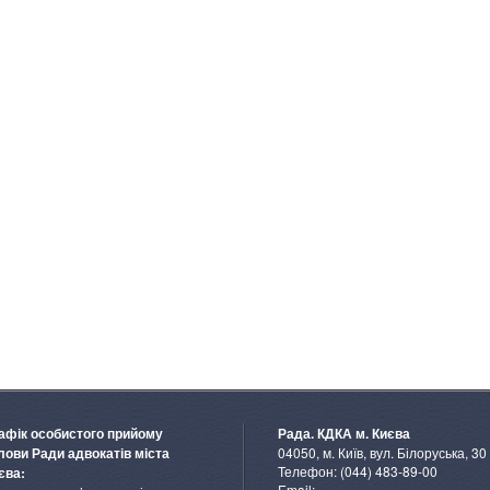
афік особистого прийому
Рада. КДКА м. Києва
04050, м. Київ, вул. Білоруська, 30
лови Ради адвокатів міста
Телефон: (044) 483-89-00
єва:
Email: