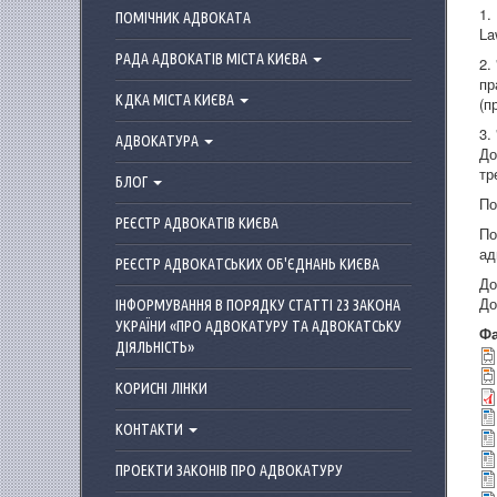
1.
ПОМІЧНИК АДВОКАТА
La
РАДА АДВОКАТІВ МІСТА КИЄВА
2.
пр
КДКА МІСТА КИЄВА
(п
3.
АДВОКАТУРА
До
тр
БЛОГ
По
РЕЄСТР АДВОКАТІВ КИЄВА
По
ад
РЕЄСТР АДВОКАТСЬКИХ ОБ'ЄДНАНЬ КИЄВА
До
До
ІНФОРМУВАННЯ В ПОРЯДКУ СТАТТІ 23 ЗАКОНА
УКРАЇНИ «ПРО АДВОКАТУРУ ТА АДВОКАТСЬКУ
Ф
ДІЯЛЬНІСТЬ»
КОРИСНІ ЛІНКИ
КОНТАКТИ
ПРОЕКТИ ЗАКОНІВ ПРО АДВОКАТУРУ