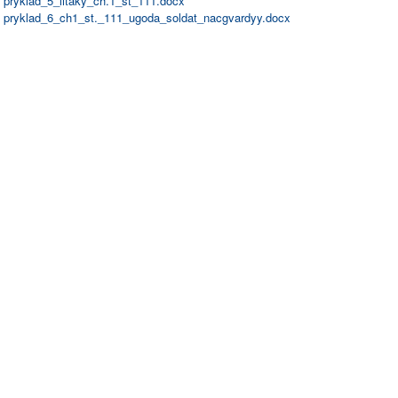
pryklad_5_litaky_ch.1_st_111.docx
pryklad_6_ch1_st._111_ugoda_soldat_nacgvardyy.docx