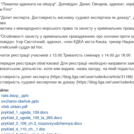
 "Помилки адвоката на обшуці". Доповідач: Денис Овчаров, адвокат, керів
w Firm"
 "Допит експерта. Достовірність висновку судової експертизи як доказу".
ава
рактика з міжнародного морського права та захисту у кримінальних пров
 "Особливості захисту у кримінальних провадженнях про злочини проти осн
повідач: Ігор Свєтлічний, адвокат, член КДКА міста Києва, тренер Націон
етейський суддя ad hoc.
чаток реєстрації учасників з 13.00.Тривалість семінару з 14.00 до 18.00
передня реєстрація обов’язкова! Для реєстрації необхідно направити заяв
вокатською діяльністю, коли ким видане, назва заходу, на який подаєтьс
стовірність допит експерта (https://blog.liga.net/user/rudenko/article/31166)
стовірність судової експертизи як доказу (https://blog.liga.net/user/rudenko
айли:
nats.bezp_.pptx
ovcharov.obshuk.pptx
viisk.orlean.pdf
pryklad_1_ugoda_109.docx
pryklad_2_ugoda_109_ta_263.docx
pryklad_3_109_ch.3_rozpovsyudzhennya.docx
pryklad_4_110_ch._1.doc