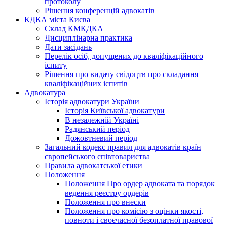
протоколу
Рішення конференцій адвокатів
КДКА міста Києва
Склад КМКДКА
Дисциплінарна практика
Дати засідань
Перелік осіб, допущених до кваліфікаційного
іспиту
Рішення про видачу свідоцтв про складання
кваліфікаційних іспитів
Адвокатура
Історія адвокатури України
Історія Київської адвокатури
В незалежній Україні
Радянський період
Дожовтневий період
Загальний кодекс правил для адвокатів країн
європейського співтовариства
Правила адвокатської етики
Положення
Положення Про ордер адвоката та порядок
ведення реєстру ордерів
Положення про внески
Положення про комісію з оцінки якості,
повноти і своєчасної безоплатної правової