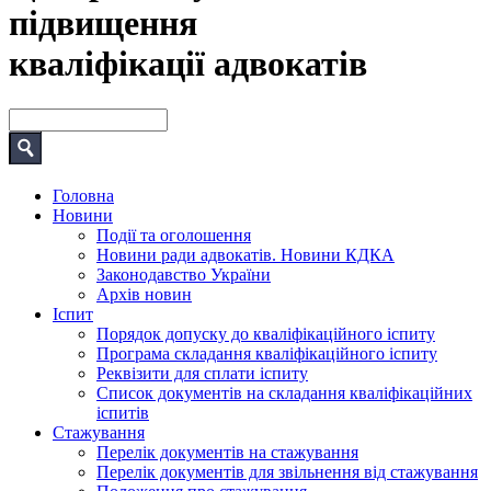
підвищення
кваліфікації адвокатів
Головна
Новини
Події та оголошення
Новини ради адвокатів. Новини КДКА
Законодавство України
Архів новин
Іспит
Порядок допуску до кваліфікаційного іспиту
Програма складання кваліфікаційного іспиту
Реквізити для сплати іспиту
Список документів на складання кваліфікаційних
іспитів
Стажування
Перелік документів на стажування
Перелік документів для звільнення від стажування