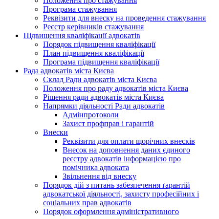
Положення про стажування
Програма стажування
Реквізити для внеску на проведення стажування
Реєстр керівників стажування
Підвищення кваліфікації адвокатів
Порядок підвищення кваліфікації
План підвищення кваліфікації
Програма підвищення кваліфікації
Рада адвокатів міста Києва
Склад Ради адвокатів міста Києва
Положення про раду адвокатів міста Києва
Рішення ради адвокатів міста Києва
Напрямки діяльності Ради адвокатів
Адмінпротоколи
Захист профправ і гарантій
Внески
Реквізити для оплати щорічних внесків
Внесок на доповнення даних єдиного
реєстру адвокатів інформацією про
помічника адвоката
Звільнення від внеску
Порядок дій з питань забезпечення ґарантій
адвокатської діяльності, захисту професійних і
соціальних прав адвокатів
Порядок оформлення адміністративного