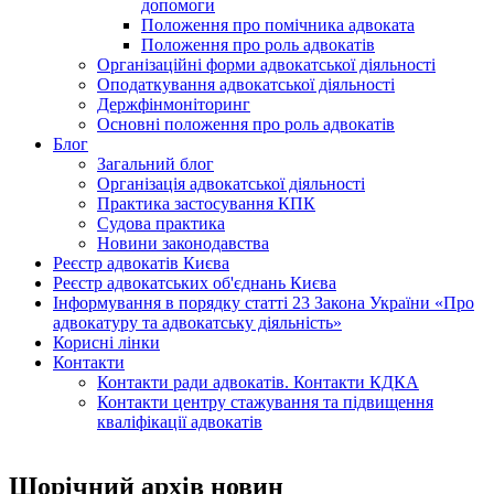
допомоги
Положення про помічника адвоката
Положення про роль адвокатів
Організаційні форми адвокатської діяльності
Оподаткування адвокатської діяльності
Держфінмоніторинг
Основні положення про роль адвокатів
Блог
Загальний блог
Організація адвокатської діяльності
Практика застосування КПК
Судова практика
Новини законодавства
Реєстр адвокатів Києва
Реєстр адвокатських об'єднань Києва
Інформування в порядку статті 23 Закона України «Про
адвокатуру та адвокатську діяльність»
Корисні лінки
Контакти
Контакти ради адвокатів. Контакти КДКА
Контакти центру стажування та підвищення
кваліфікації адвокатів
Щорічний архів новин