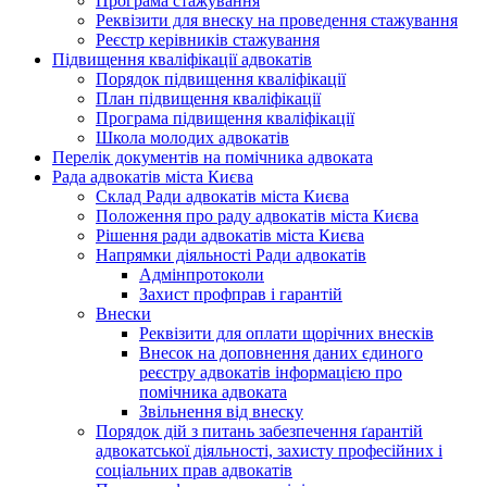
Програма стажування
Реквізити для внеску на проведення стажування
Реєстр керівників стажування
Підвищення кваліфікації адвокатів
Порядок підвищення кваліфікації
План підвищення кваліфікації
Програма підвищення кваліфікації
Школа молодих адвокатів
Перелік документів на помічника адвоката
Рада адвокатів міста Києва
Склад Ради адвокатів міста Києва
Положення про раду адвокатів міста Києва
Рішення ради адвокатів міста Києва
Напрямки діяльності Ради адвокатів
Адмінпротоколи
Захист профправ і гарантій
Внески
Реквізити для оплати щорічних внесків
Внесок на доповнення даних єдиного
реєстру адвокатів інформацією про
помічника адвоката
Звільнення від внеску
Порядок дій з питань забезпечення ґарантій
адвокатської діяльності, захисту професійних і
соціальних прав адвокатів