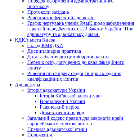
Порядок оформлення адміністративного
протоколу
Протоколи засідань
Рішення конференцій адвокатів
Графік чергувань членів РАмК щодо забезпечення
гарантій передбачених ст.23 Закону України "Про
адвокатуру та адвокатську діяльні
КДКА міста Києва
Склад КМКДКА
Дисциплінарна практика
Дата засідання дисциплінарної палати
Перелік осіб, допущених до кваліфікаційного
іспиту
Рішення про видачу свідоцтв про складання
кваліфікаційних іспитів
Адвокатура
Історія адвокатури України
Історія Київської адвокатури
В незалежній Україні
Радянський період
Дожовтневий період
Загальний кодекс правил для адвокатів країн
європейського співтовариства
Правила адвокатської етики
Положення