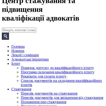
Центр стажування та
підвищення
кваліфікації адвокатів
Головна
Новини
Лекції і семінари
Адвокатські ініціативи
Іспит
Порядок допуску до кваліфікаційного іспиту
Програма складання кваліфікаційного іспиту
Реквізити для сплати іспиту
Список документів на складання кваліфікаційних
іспитів
Стажування
Перелік документів на стажування
Перелік документів для звільнення від стажування
Положення про стажування