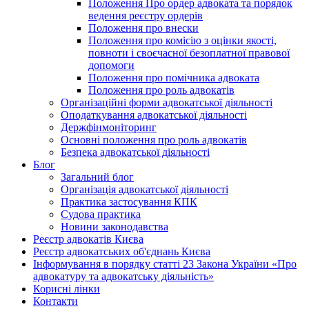
Положення Про ордер адвоката та порядок
ведення реєстру ордерів
Положення про внески
Положення про комісію з оцінки якості,
повноти і своєчасної безоплатної правової
допомоги
Положення про помічника адвоката
Положення про роль адвокатів
Організаційні форми адвокатської діяльності
Оподаткування адвокатської діяльності
Держфінмоніторинг
Основні положення про роль адвокатів
Безпека адвокатської діяльності
Блог
Загальний блог
Організація адвокатської діяльності
Практика застосування КПК
Судова практика
Новини законодавства
Реєстр адвокатів Києва
Реєстр адвокатських об'єднань Києва
Інформування в порядку статті 23 Закона України «Про
адвокатуру та адвокатську діяльність»
Корисні лінки
Контакти