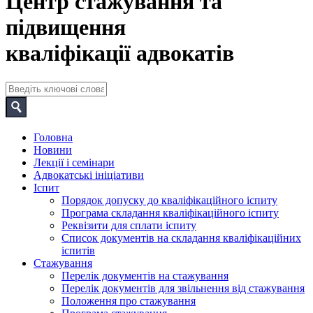
Центр стажування та
підвищення
кваліфікації адвокатів
Головна
Новини
Лекції і семінари
Адвокатські ініціативи
Іспит
Порядок допуску до кваліфікаційного іспиту
Програма складання кваліфікаційного іспиту
Реквізити для сплати іспиту
Список документів на складання кваліфікаційних
іспитів
Стажування
Перелік документів на стажування
Перелік документів для звільнення від стажування
Положення про стажування