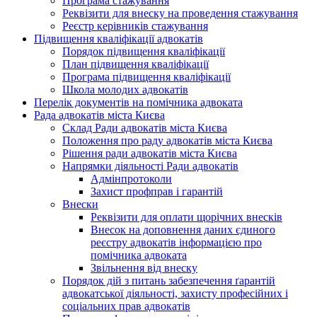
Програма стажування
Реквізити для внеску на проведення стажування
Реєстр керівників стажування
Підвищення кваліфікації адвокатів
Порядок підвищення кваліфікації
План підвищення кваліфікації
Програма підвищення кваліфікації
Школа молодих адвокатів
Перелік документів на помічника адвоката
Рада адвокатів міста Києва
Склад Ради адвокатів міста Києва
Положення про раду адвокатів міста Києва
Рішення ради адвокатів міста Києва
Напрямки діяльності Ради адвокатів
Адмінпротоколи
Захист профправ і гарантій
Внески
Реквізити для оплати щорічних внесків
Внесок на доповнення даних єдиного
реєстру адвокатів інформацією про
помічника адвоката
Звільнення від внеску
Порядок дій з питань забезпечення ґарантій
адвокатської діяльності, захисту професійних і
соціальних прав адвокатів