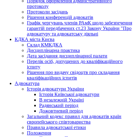
Порядок оформлення адміністративного
протоколу
Протоколи засідань
Рішення конференцій адвокатів
Графік чергувань членів РАмК щодо забезпечення
гарантій передбачених ст.23 Закону України "Про
адвокатуру та адвокатську діяльні
КДКА міста Києва
Склад КМКДКА
Дисциплінарна практика
Дата засідання дисциплінарної палати
Перелік осіб, допущених до кваліфікаційного
іспиту
Рішення про видачу свідоцтв про складання
кваліфікаційних іспитів
Адвокатура
Історія адвокатури України
Історія Київської адвокатури
В незалежній Україні
Радянський період
Дожовтневий період
Загальний кодекс правил для адвокатів країн
європейського співтовариства
Правила адвокатської етики
Положення