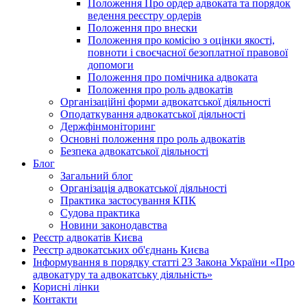
Положення Про ордер адвоката та порядок
ведення реєстру ордерів
Положення про внески
Положення про комісію з оцінки якості,
повноти і своєчасної безоплатної правової
допомоги
Положення про помічника адвоката
Положення про роль адвокатів
Організаційні форми адвокатської діяльності
Оподаткування адвокатської діяльності
Держфінмоніторинг
Основні положення про роль адвокатів
Безпека адвокатської діяльності
Блог
Загальний блог
Організація адвокатської діяльності
Практика застосування КПК
Судова практика
Новини законодавства
Реєстр адвокатів Києва
Реєстр адвокатських об'єднань Києва
Інформування в порядку статті 23 Закона України «Про
адвокатуру та адвокатську діяльність»
Корисні лінки
Контакти