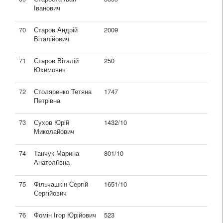
Іванович
70
Старов Андрій
2009
Віталійович
71
Старов Віталій
250
Юхимович
72
Столяренко Тетяна
1747
Петрівна
73
Сухов Юрій
1432/10
Миколайович
74
Танчук Марина
801/10
Анатоліївна
75
Фільчашкін Сергій
1651/10
Сергійович
76
Фомін Ігор Юрійович
523