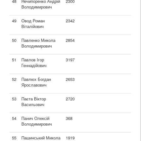
48
Нечипоренко Андрій
2300
Володимирович
49
Овод Роман
2342
Віталійович
50
Павленко Микола
2854
Володимирович
51
Павлов Ігор
3197
Геннадійович
52
Павлюх Богдан
2653
Ярославович
53
Паєта Віктор
2720
Васильович
54
Панич Олексій
368
Володимирович
55
Пашинський Микола
1919