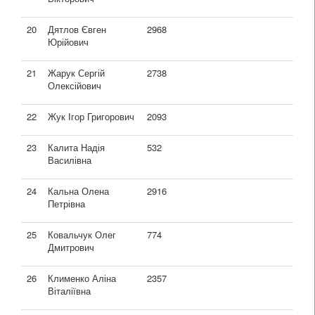
20
Дятлов Євген
2968
Юрійович
21
Жарук Сергій
2738
Олексійович
22
Жук Ігор Григорович
2093
23
Калита Надія
532
Василівна
24
Кальна Олена
2916
Петрівна
25
Ковальчук Олег
774
Дмитрович
26
Клименко Аліна
2357
Віталіївна