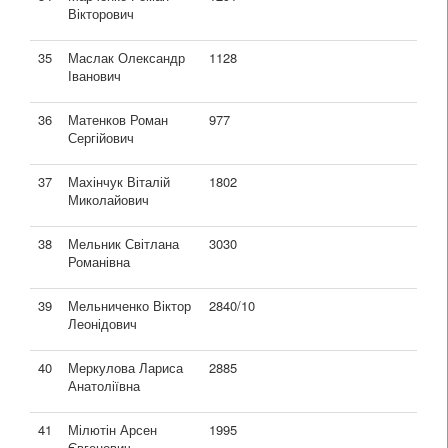
Вікторович
35
Маслак Олександр
1128
Іванович
36
Матенков Роман
977
Сергійович
37
Махінчук Віталій
1802
Миколайович
38
Мельник Світлана
3030
Романівна
39
Мельниченко Віктор
2840/10
Леонідович
40
Меркулова Лариса
2885
Анатоліївна
41
Мілютін Арсен
1995
Євгенович