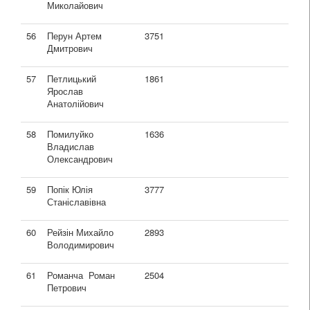
Миколайович
56
Перун Артем
3751
Дмитрович
57
Петлицький
1861
Ярослав
Анатолійович
58
Помилуйко
1636
Владислав
Олександрович
59
Попік Юлія
3777
Станіславівна
60
Рейзін Михайло
2893
Володимирович
61
Романча Роман
2504
Петрович