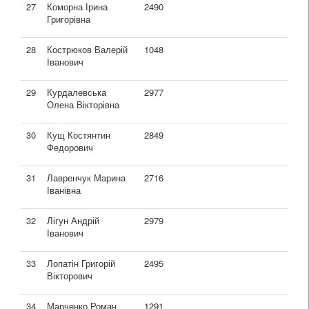
27
Коморна Ірина
2490
Григорівна
28
Кострюков Валерій
1048
Іванович
29
Курдалевська
2977
Олена Вікторівна
30
Кущ Костянтин
2849
Федорович
31
Лавренчук Марина
2716
Іванівна
32
Лігун Андрій
2979
Іванович
33
Лопатін Григорій
2495
Вікторович
34
Марченко Роман
1291