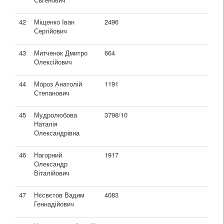
42
Міщенко Іван
2496
Сергійович
43
Митченок Дмитро
664
Олексійович
44
Мороз Анатолій
1191
Степанович
45
Мудролюбова
3798/10
Наталія
Олександрівна
46
Нагорний
1917
Олександр
Віталійович
47
Нєсвєтов Вадим
4083
Геннадійович