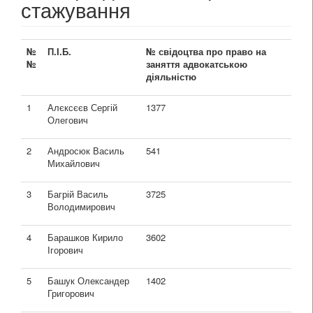
стажування
№
П.І.Б.
№ свідоцтва
про право на
№
заняття адвокатською
діяльністю
1
Алєксєєв Сергій
1377
Олегович
2
Андросюк Василь
541
Михайлович
3
Багрій Василь
3725
Володимирович
4
Барашков Кирило
3602
Ігорович
5
Башук Олександер
1402
Григорович