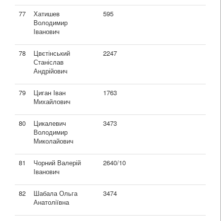
77
Хатишев
595
Володимир
Іванович
78
Цвєтінський
2247
Станіслав
Андрійович
79
Циган Іван
1763
Михайлович
80
Цикалевич
3473
Володимир
Миколайович
81
Чорний Валерій
2640/10
Іванович
82
Шабала Ольга
3474
Анатоліївна