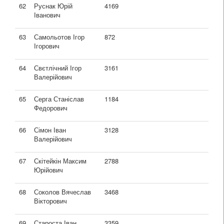
62
Руснак Юрій
4169
Іванович
63
Самольотов Ігор
872
Ігорович
64
Свєтлічний Ігор
3161
Валерійович
65
Серга Станіслав
1184
Федорович
66
Сімон Іван
3128
Валерійович
67
Скітейкін Максим
2788
Юрійович
68
Соколов Вячеслав
3468
Вікторович
69
Староста Іван
3359