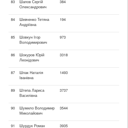
83
Шапов Сергій
384
Олександрович
84
Шевченко Тетяна
194
Андріївна
85
Шовкун Ігор
973
Володимирович
86
Шокуров Юрій
3318
Леонідович
87
Шпак Наталія
1493
Іванівна
89
Штепа Лариса
3737
Василівна
90
Шумило Володимир
3544
Миколайович
91
Шурдук Роман
3935