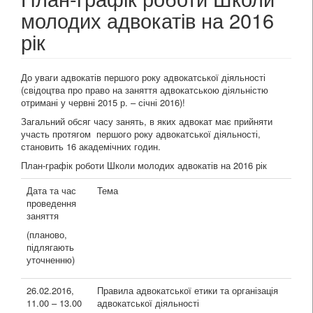
молодих адвокатів на 2016
рік
До уваги адвокатів першого року адвокатської діяльності
(свідоцтва про право на заняття адвокатською діяльністю
отримані у червні 2015 р. – січні 2016)!
Загальний обсяг часу занять, в яких адвокат має прийняти
участь протягом першого року адвокатської діяльності,
становить 16 академічних годин.
План-графік роботи Школи молодих адвокатів на 2016 рік
Дата та час
Тема
проведення
заняття
(планово,
підлягають
уточненню)
26.02.2016,
Правила адвокатської етики та організація
11.00 – 13.00
адвокатської діяльності