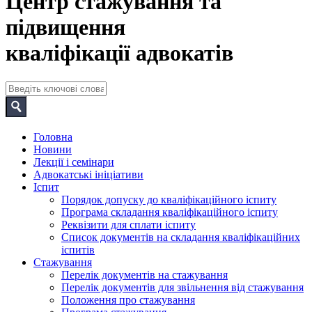
Центр стажування та
підвищення
кваліфікації адвокатів
Головна
Новини
Лекції і семінари
Адвокатські ініціативи
Іспит
Порядок допуску до кваліфікаційного іспиту
Програма складання кваліфікаційного іспиту
Реквізити для сплати іспиту
Список документів на складання кваліфікаційних
іспитів
Стажування
Перелік документів на стажування
Перелік документів для звільнення від стажування
Положення про стажування