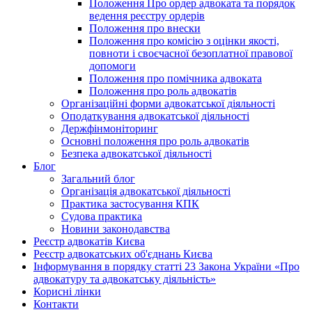
Положення Про ордер адвоката та порядок
ведення реєстру ордерів
Положення про внески
Положення про комісію з оцінки якості,
повноти і своєчасної безоплатної правової
допомоги
Положення про помічника адвоката
Положення про роль адвокатів
Організаційні форми адвокатської діяльності
Оподаткування адвокатської діяльності
Держфінмоніторинг
Основні положення про роль адвокатів
Безпека адвокатської діяльності
Блог
Загальний блог
Організація адвокатської діяльності
Практика застосування КПК
Судова практика
Новини законодавства
Реєстр адвокатів Києва
Реєстр адвокатських об'єднань Києва
Інформування в порядку статті 23 Закона України «Про
адвокатуру та адвокатську діяльність»
Корисні лінки
Контакти