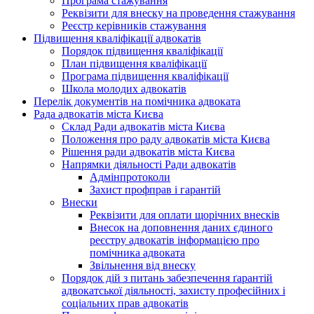
Програма стажування
Реквізити для внеску на проведення стажування
Реєстр керівників стажування
Підвищення кваліфікації адвокатів
Порядок підвищення кваліфікації
План підвищення кваліфікації
Програма підвищення кваліфікації
Школа молодих адвокатів
Перелік документів на помічника адвоката
Рада адвокатів міста Києва
Склад Ради адвокатів міста Києва
Положення про раду адвокатів міста Києва
Рішення ради адвокатів міста Києва
Напрямки діяльності Ради адвокатів
Адмінпротоколи
Захист профправ і гарантій
Внески
Реквізити для оплати щорічних внесків
Внесок на доповнення даних єдиного
реєстру адвокатів інформацією про
помічника адвоката
Звільнення від внеску
Порядок дій з питань забезпечення ґарантій
адвокатської діяльності, захисту професійних і
соціальних прав адвокатів