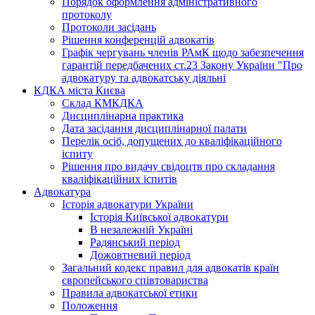
Порядок оформлення адміністративного
протоколу
Протоколи засідань
Рішення конференцій адвокатів
Графік чергувань членів РАмК щодо забезпечення
гарантій передбачених ст.23 Закону України "Про
адвокатуру та адвокатську діяльні
КДКА міста Києва
Склад КМКДКА
Дисциплінарна практика
Дата засідання дисциплінарної палати
Перелік осіб, допущених до кваліфікаційного
іспиту
Рішення про видачу свідоцтв про складання
кваліфікаційних іспитів
Адвокатура
Історія адвокатури України
Історія Київської адвокатури
В незалежній Україні
Радянський період
Дожовтневий період
Загальний кодекс правил для адвокатів країн
європейського співтовариства
Правила адвокатської етики
Положення