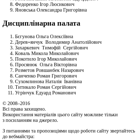
Федоренко Ігор Люсикович
Яновська Олександра Григорівна
Дисциплінарна палата
Бєгунова Ольга Олексіївна
Дерев»янчук Володимир Анатолійович
Захаркевич Тимофій Сергійович
Коваль Микола Миколайович
Покотило Ігор Миколайович
Просянюк Ольга Вікторівна
Розметов Ровшанбек Назарович
Санченко Роман Григорович
Сухомлинова Наталія Іванівна
Титикало Роман Сергійович
Угрінчук Едуард Романович
© 2008–2016
Всі права захищено.
Використання матеріалів цього сайту можливе тільки
з посиланням на джерело.
З питаннями та пропозиціями щодо роботи сайту звертайтесь
до вебмайстра: