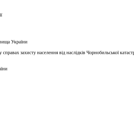
ї
вища України
у справах захисту населення від наслідків Чорнобильської катас
аїни