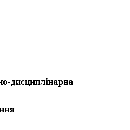
йно-дисциплінарна
ення