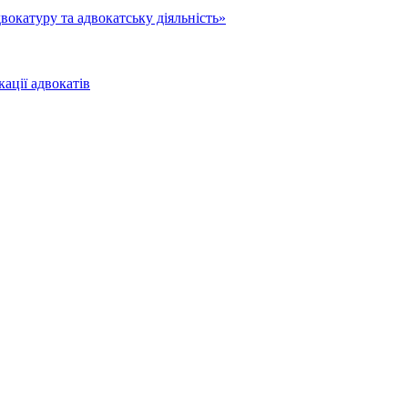
вокатуру та адвокатську діяльність»
ації адвокатів