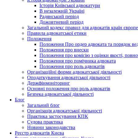
Історія Київської адвокатури
В незалежній Україні
Радянський період
Дожовтневий період
Загальний кодекс правил для адвокатів країн європ
Правила адвокатської етики
Положення
Положення Про ордер адвоката та порядок вед
Положення про внески
Положення про комісію з оцінки якості, повно
Положення про помічника адвоката
Положення про роль адвокатів
Організаційні форми адвокатської діяльності
Оподаткування адвокатської діяльності
Держфінмоніторинг
Основні положення про роль адвокатів
Безпека адвокатської діяльності
Блог
Загальний блог
Організація адвокатської діяльності
Практика застосування КПК
Судова практика
Новини законодавства
Реєстр адвокатів Києва