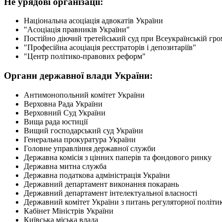
Не урядові організації:
Національна асоціація адвокатів України
"Асоціація правників України"
Постійно діючий третейський суд при Всеукраїнській гро
"Професійна асоціація реєстраторів і депозитаріїв"
"Центр політико-правових реформ"
Органи державної влади України:
Антимонопольний комітет України
Верховна Рада України
Верховний Суд України
Вища рада юстиції
Вищий господарський суд України
Генеральна прокуратура України
Головне управління державної служби
Державна комісія з цінних паперів та фондового ринку
Державна митна служба
Державна податкова адміністрація України
Державний департамент виконання покарань
Державний департамент інтелектуальної власності
Державний комітет України з питань регуляторної політи
Кабінет Міністрів України
Київська мiська влада