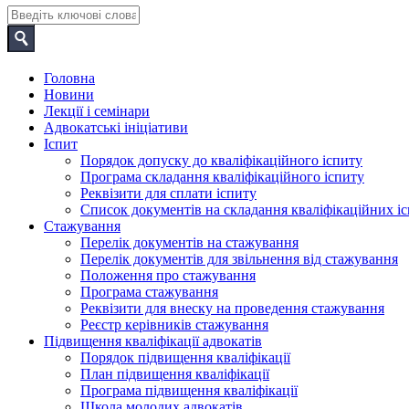
Головна
Новини
Лекції і семінари
Адвокатські ініціативи
Іспит
Порядок допуску до кваліфікаційного іспиту
Програма складання кваліфікаційного іспиту
Реквізити для сплати іспиту
Список документів на складання кваліфікаційних іс
Стажування
Перелік документів на стажування
Перелік документів для звільнення від стажування
Положення про стажування
Програма стажування
Реквізити для внеску на проведення стажування
Реєстр керівників стажування
Підвищення кваліфікації адвокатів
Порядок підвищення кваліфікації
План підвищення кваліфікації
Програма підвищення кваліфікації
Школа молодих адвокатів