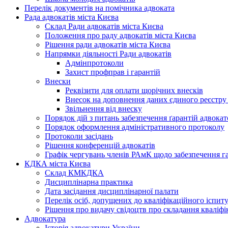
Перелік документів на помічника адвоката
Рада адвокатів міста Києва
Склад Ради адвокатів міста Києва
Положення про раду адвокатів міста Києва
Рішення ради адвокатів міста Києва
Напрямки діяльності Ради адвокатів
Адмінпротоколи
Захист профправ і гарантій
Внески
Реквізити для оплати щорічних внесків
Внесок на доповнення даних єдиного реєстру 
Звільнення від внеску
Порядок дій з питань забезпечення ґарантій адвокатс
Порядок оформлення адміністративного протоколу
Протоколи засідань
Рішення конференцій адвокатів
Графік чергувань членів РАмК щодо забезпечення га
КДКА міста Києва
Склад КМКДКА
Дисциплінарна практика
Дата засідання дисциплінарної палати
Перелік осіб, допущених до кваліфікаційного іспит
Рішення про видачу свідоцтв про складання кваліфі
Адвокатура
Історія адвокатури України