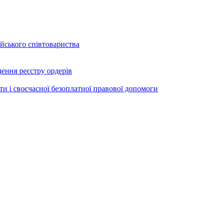
ейського співтовариства
ення реєстру ордерів
ти і своєчасної безоплатної правової допомоги