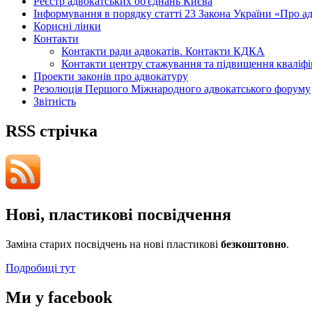
Реєстр адвокатських об'єднань Києва
Інформування в порядку статті 23 Закона України «Про ад
Корисні лінки
Контакти
Контакти ради адвокатів. Контакти КДКА
Контакти центру стажування та підвищення кваліфік
Проекти законів про адвокатуру
Резолюція Першого Міжнародного адвокатського форуму
Звітність
RSS стрічка
Нові, пластикові посвідчення
Заміна старих посвідчень на нові пластикові
безкоштовно
.
Подробиці тут
Ми у facebook