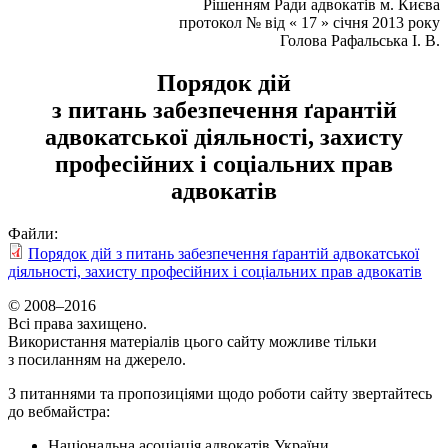
Рішенням Ради адвокатів м. Києва
протокол № від « 17 » січня 2013 року
Голова Рафальська І. В.
Порядок дій
з питань забезпечення ґарантій
адвокатської діяльності, захисту
професійних і соціальних прав
адвокатів
Файли:
Порядок дій з питань забезпечення ґарантій адвокатської
діяльності, захисту професійних і соціальних прав адвокатів
© 2008–2016
Всі права захищено.
Використання матеріалів цього сайту можливе тільки
з посиланням на джерело.
З питаннями та пропозиціями щодо роботи сайту звертайтесь
до вебмайстра:
Національна асоціація адвокатів України