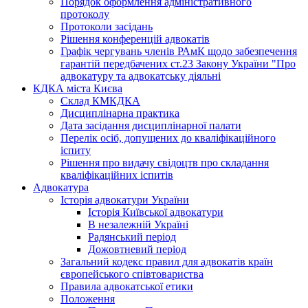
Порядок оформлення адміністративного
протоколу
Протоколи засідань
Рішення конференцій адвокатів
Графік чергувань членів РАмК щодо забезпечення
гарантій передбачених ст.23 Закону України "Про
адвокатуру та адвокатську діяльні
КДКА міста Києва
Склад КМКДКА
Дисциплінарна практика
Дата засідання дисциплінарної палати
Перелік осіб, допущених до кваліфікаційного
іспиту
Рішення про видачу свідоцтв про складання
кваліфікаційних іспитів
Адвокатура
Історія адвокатури України
Історія Київської адвокатури
В незалежній Україні
Радянський період
Дожовтневий період
Загальний кодекс правил для адвокатів країн
європейського співтовариства
Правила адвокатської етики
Положення