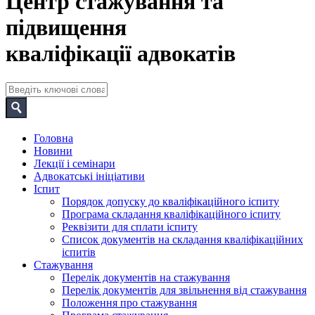
Центр стажування та
підвищення
кваліфікації адвокатів
Головна
Новини
Лекції і семінари
Адвокатські ініціативи
Іспит
Порядок допуску до кваліфікаційного іспиту
Програма складання кваліфікаційного іспиту
Реквізити для сплати іспиту
Список документів на складання кваліфікаційних
іспитів
Стажування
Перелік документів на стажування
Перелік документів для звільнення від стажування
Положення про стажування