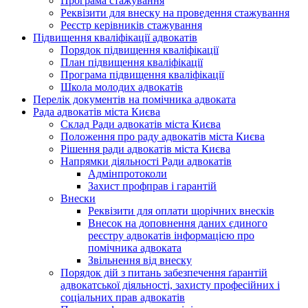
Програма стажування
Реквізити для внеску на проведення стажування
Реєстр керівників стажування
Підвищення кваліфікації адвокатів
Порядок підвищення кваліфікації
План підвищення кваліфікації
Програма підвищення кваліфікації
Школа молодих адвокатів
Перелік документів на помічника адвоката
Рада адвокатів міста Києва
Склад Ради адвокатів міста Києва
Положення про раду адвокатів міста Києва
Рішення ради адвокатів міста Києва
Напрямки діяльності Ради адвокатів
Адмінпротоколи
Захист профправ і гарантій
Внески
Реквізити для оплати щорічних внесків
Внесок на доповнення даних єдиного
реєстру адвокатів інформацією про
помічника адвоката
Звільнення від внеску
Порядок дій з питань забезпечення ґарантій
адвокатської діяльності, захисту професійних і
соціальних прав адвокатів