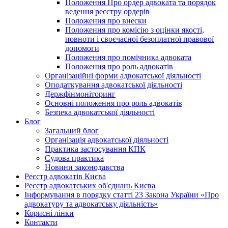
Положення Про ордер адвоката та порядок
ведення реєстру ордерів
Положення про внески
Положення про комісію з оцінки якості,
повноти і своєчасної безоплатної правової
допомоги
Положення про помічника адвоката
Положення про роль адвокатів
Організаційні форми адвокатської діяльності
Оподаткування адвокатської діяльності
Держфінмоніторинг
Основні положення про роль адвокатів
Безпека адвокатської діяльності
Блог
Загальний блог
Організація адвокатської діяльності
Практика застосування КПК
Судова практика
Новини законодавства
Реєстр адвокатів Києва
Реєстр адвокатських об'єднань Києва
Інформування в порядку статті 23 Закона України «Про
адвокатуру та адвокатську діяльність»
Корисні лінки
Контакти