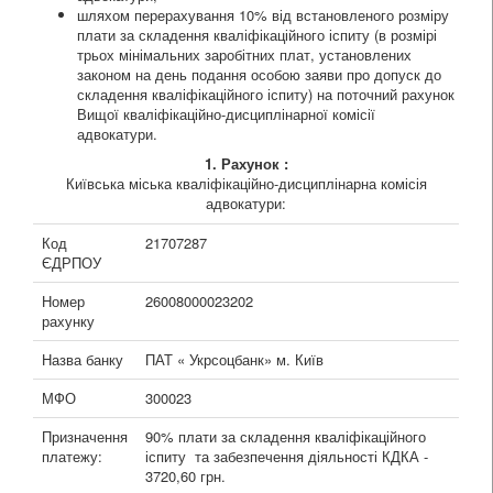
шляхом перерахування 10% від встановленого розміру
плати за складення кваліфікаційного іспиту (в розмірі
трьох мінімальних заробітних плат, установлених
законом на день подання особою заяви про допуск до
складення кваліфікаційного іспиту) на поточний рахунок
Вищої кваліфікаційно-дисциплінарної комісії
адвокатури.
1. Рахунок :
Київська міська кваліфікаційно-дисциплінарна комісія
адвокатури:
Код
21707287
ЄДРПОУ
Номер
26008000023202
рахунку
Назва банку
ПАТ « Укрсоцбанк» м. Київ
МФО
300023
Призначення
90% плати за складення кваліфікаційного
платежу:
іспиту та забезпечення діяльності КДКА -
3720,60 грн.