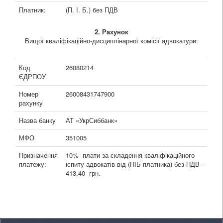
Платник:
(П. І. Б.) без ПДВ
2. Рахунок
Вищої кваліфікаційно-дисциплінарної комісії адвокатури:
Код
26080214
ЄДРПОУ
Номер
26008431747900
рахунку
Назва банку
АТ «УкрСиббанк»
МФО
351005
Призначення
10% плати за складення кваліфікаційного
платежу:
іспиту адвокатів від (ПІБ платника) без ПДВ -
413,40 грн.