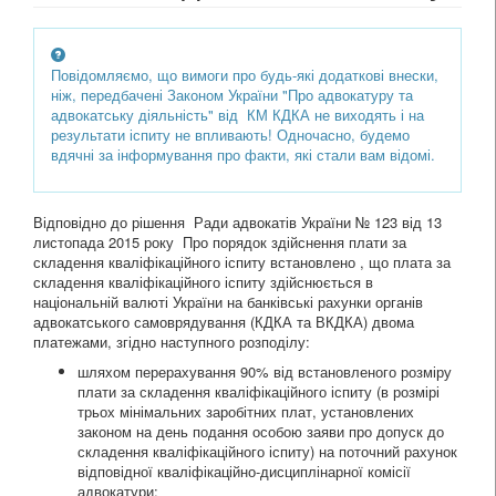
Повідомляємо, що вимоги про будь-які додаткові внески,
ніж, передбачені Законом України "Про адвокатуру та
адвокатську діяльність" від КМ КДКА не виходять і на
результати іспиту не впливають! Одночасно, будемо
вдячні за інформування про факти, які стали вам відомі.
Відповідно до рішення Ради адвокатів України № 123 від 13
листопада 2015 року Про порядок здійснення плати за
складення кваліфікаційного іспиту встановлено , що плата за
складення кваліфікаційного іспиту здійснюється в
національній валюті України на банківські рахунки органів
адвокатського самоврядування (КДКА та ВКДКА) двома
платежами, згідно наступного розподілу:
шляхом перерахування 90% від встановленого розміру
плати за складення кваліфікаційного іспиту (в розмірі
трьох мінімальних заробітних плат, установлених
законом на день подання особою заяви про допуск до
складення кваліфікаційного іспиту) на поточний рахунок
відповідної кваліфікаційно-дисциплінарної комісії
адвокатури;