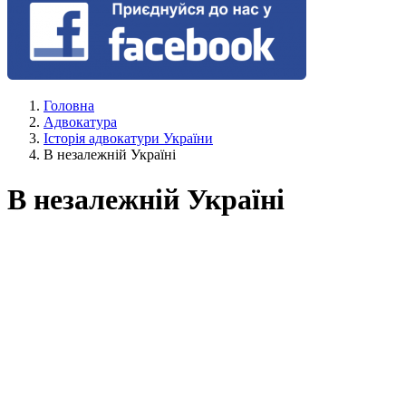
Головна
Адвокатура
Історія адвокатури України
В незалежній Україні
В незалежній Україні
19 грудня 1992 Верховна Рада України прийняла Закон "Про
адвокатуру" № 2887-XII. Відповідно до Закону адвокатура
України є добровільним професійним громадським
об'єднанням, покликаним сприяти захисту прав, свобод і
представляти законні інтереси громадян України, іноземців,
осіб без громадянства, юридичних осіб, надавати їм різну
юридичну допомогу.
Адвокатура України здійснює свою діяльність на принципах
верховенства закону, незалежності, демократизму, гуманізму і
конфіденційності.