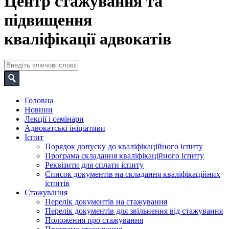
Центр стажування та
підвищення
кваліфікації адвокатів
Головна
Новини
Лекції і семінари
Адвокатські ініціативи
Іспит
Порядок допуску до кваліфікаційного іспиту
Програма складання кваліфікаційного іспиту
Реквізити для сплати іспиту
Список документів на складання кваліфікаційних
іспитів
Стажування
Перелік документів на стажування
Перелік документів для звільнення від стажування
Положення про стажування