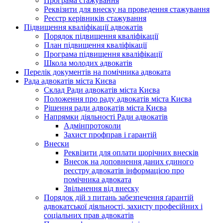
Програма стажування
Реквізити для внеску на проведення стажування
Реєстр керівників стажування
Підвищення кваліфікації адвокатів
Порядок підвищення кваліфікації
План підвищення кваліфікації
Програма підвищення кваліфікації
Школа молодих адвокатів
Перелік документів на помічника адвоката
Рада адвокатів міста Києва
Склад Ради адвокатів міста Києва
Положення про раду адвокатів міста Києва
Рішення ради адвокатів міста Києва
Напрямки діяльності Ради адвокатів
Адмінпротоколи
Захист профправ і гарантій
Внески
Реквізити для оплати щорічних внесків
Внесок на доповнення даних єдиного
реєстру адвокатів інформацією про
помічника адвоката
Звільнення від внеску
Порядок дій з питань забезпечення ґарантій
адвокатської діяльності, захисту професійних і
соціальних прав адвокатів