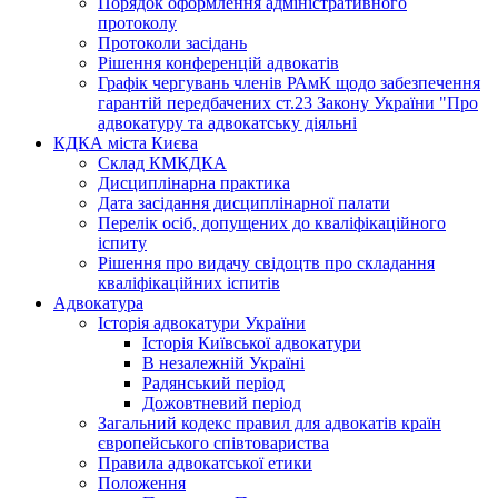
Порядок оформлення адміністративного
протоколу
Протоколи засідань
Рішення конференцій адвокатів
Графік чергувань членів РАмК щодо забезпечення
гарантій передбачених ст.23 Закону України "Про
адвокатуру та адвокатську діяльні
КДКА міста Києва
Склад КМКДКА
Дисциплінарна практика
Дата засідання дисциплінарної палати
Перелік осіб, допущених до кваліфікаційного
іспиту
Рішення про видачу свідоцтв про складання
кваліфікаційних іспитів
Адвокатура
Історія адвокатури України
Історія Київської адвокатури
В незалежній Україні
Радянський період
Дожовтневий період
Загальний кодекс правил для адвокатів країн
європейського співтовариства
Правила адвокатської етики
Положення