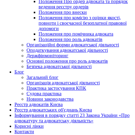
Положення Про ордер адвоката та порядок
ведення реєстру ордерів
Положення про внески
Положення про комісію з оцінки якості,
повноти і своєчасної безоплатної правової
допомоги
Положення про помічника адвоката
Положення про роль адвокатів
Організаційні форми адвокатської діяльності
Оподаткування адвокатської діяльності
Держфінмоніторинг
Основні положення про роль адвокатів
Безпека адвокатської діяльності
Блог
Загальний блог
Організація адвокатської діяльності
Практика застосування КПК
Судова практика
Новини законодавства
Реєстр адвокатів Києва
Реєстр адвокатських об'єднань Києва
Інформування в порядку статті 23 Закона України «Про
адвокатуру та адвокатську діяльність»
Корисні лінки
Контакти