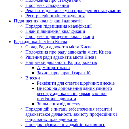
Положення про стажування
Програма стажування
Реквізити для внеску на проведення стажування
Реєстр керівників стажування
Підвищення кваліфікації адвокатів
Порядок підвищення кваліфікації
План підвищення кваліфікації
Програма підвищення кваліфікації
Рада адвокатів міста Києва
Склад Ради адвокатів міста Києва
Положення про раду адвокатів міста Києва
Рішення ради адвокатів міста Києва
Напрямки діяльності Ради адвокатів
Адмінпротоколи
Захист профправ і гарантій
Внески
Реквізити для оплати щорічних внесків
Внесок на доповнення даних єдиного
реєстру адвокатів інформацією про
помічника адвоката
Звільнення від внеску
Порядок дій з питань забезпечення ґарантій
адвокатської діяльності, захисту професійних і
соціальних прав адвокатів
Порядок оформлення адміністративного