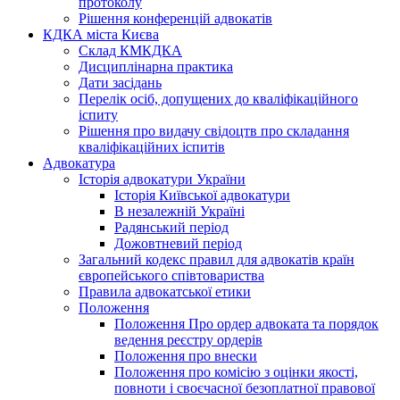
протоколу
Рішення конференцій адвокатів
КДКА міста Києва
Склад КМКДКА
Дисциплінарна практика
Дати засідань
Перелік осіб, допущених до кваліфікаційного
іспиту
Рішення про видачу свідоцтв про складання
кваліфікаційних іспитів
Адвокатура
Історія адвокатури України
Історія Київської адвокатури
В незалежній Україні
Радянський період
Дожовтневий період
Загальний кодекс правил для адвокатів країн
європейського співтовариства
Правила адвокатської етики
Положення
Положення Про ордер адвоката та порядок
ведення реєстру ордерів
Положення про внески
Положення про комісію з оцінки якості,
повноти і своєчасної безоплатної правової