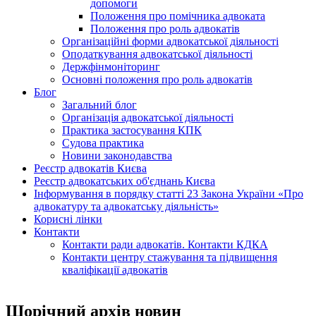
допомоги
Положення про помічника адвоката
Положення про роль адвокатів
Організаційні форми адвокатської діяльності
Оподаткування адвокатської діяльності
Держфінмоніторинг
Основні положення про роль адвокатів
Блог
Загальний блог
Організація адвокатської діяльності
Практика застосування КПК
Судова практика
Новини законодавства
Реєстр адвокатів Києва
Реєстр адвокатських об'єднань Києва
Інформування в порядку статті 23 Закона України «Про
адвокатуру та адвокатську діяльність»
Корисні лінки
Контакти
Контакти ради адвокатів. Контакти КДКА
Контакти центру стажування та підвищення
кваліфікації адвокатів
Щорічний архів новин