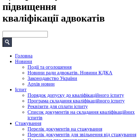
підвищення
кваліфікації адвокатів
Головна
Новини
Події та оголошення
Новини ради адвокатів. Новини КДКА
Законодавство України
Архів новин
Іспит
Порядок допуску до кваліфікаційного іспиту
Програма складання кваліфікаційного іспиту
Реквізити для сплати іспиту
Список документів на складання кваліфікаційних
іспитів
Стажування
Перелік документів на стажування
Перелік документів для звільнення від стажування