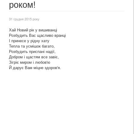
роком!
31 грудня 2015 року
Хай Новий рік у вишиванці
Розбудить Вас щасливо вранці
І принесе у рідну хату
Тепла та усмішок багато,
Розбудить приспані надії,
Добром і щастям все завіє,
Зігріє миром і любов'ю
Й дарує Вам міцне здоров'я.