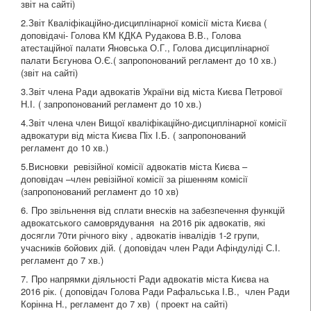
звіт на сайті)
2.Звіт Кваліфікаційно-дисциплінарної комісії міста Києва (
доповідачі- Голова КМ КДКА Рудакова В.В., Голова
атестаційної палати Яновська О.Г., Голова дисциплінарної
палати Бєгунова О.Є.( запропонований регламент до 10 хв.)
(звіт на сайті)
3.Звіт члена Ради адвокатів України від міста Києва Петрової
Н.І. ( запропонований регламент до 10 хв.)
4.Звіт члена член Вищої кваліфікаційно-дисциплінарної комісії
адвокатури від міста Києва Піх І.Б. ( запропонований
регламент до 10 хв.)
5.Висновки ревізійної комісії адвокатів міста Києва –
доповідач –член ревізійної комісії за рішенням комісії
(запропонований регламент до 10 хв)
6. Про звільнення від сплати внесків на забезпечення функцій
адвокатського самоврядування на 2016 рік адвокатів, які
досягли 70ти річного віку , адвокатів інвалідів 1-2 групи,
учасників бойових дій. ( доповідач член Ради Афіндуліді С.І.
регламент до 7 хв.)
7. Про напрямки діяльності Ради адвокатів міста Києва на
2016 рік. ( доповідач Голова Ради Рафальська І.В., член Ради
Корінна Н., регламент до 7 хв) ( проект на сайті)