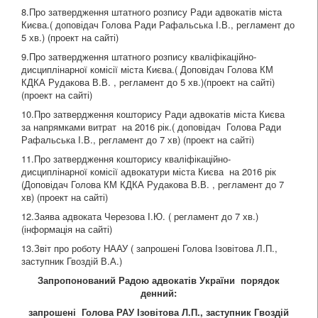
8.Про затвердження штатного розпису Ради адвокатів міста
Києва.( доповідач Голова Ради Рафальська І.В., регламент до
5 хв.) (проект на сайті)
9.Про затвердження штатного розпису кваліфікаційно-
дисциплінарної комісії міста Києва.( Доповідач Голова КМ
КДКА Рудакова В.В. , регламент до 5 хв.)(проект на сайті)
(проект на сайті)
10.Про затвердження кошторису Ради адвокатів міста Києва
за напрямками витрат на 2016 рік.( доповідач Голова Ради
Рафальська І.В., регламент до 7 хв) (проект на сайті)
11.Про затвердження кошторису кваліфікаційно-
дисциплінарної комісії адвокатури міста Києва на 2016 рік
(Доповідач Голова КМ КДКА Рудакова В.В. , регламент до 7
хв) (проект на сайті)
12.Заява адвоката Черезова І.Ю. ( регламент до 7 хв.)
(інформація на сайті)
13.Звіт про роботу НААУ ( запрошені Голова Ізовітова Л.П.,
заступник Гвоздій В.А.)
Запропонований Радою адвокатів України порядок
денний:
запрошені Голова РАУ Ізовітова Л.П., заступник Гвоздій