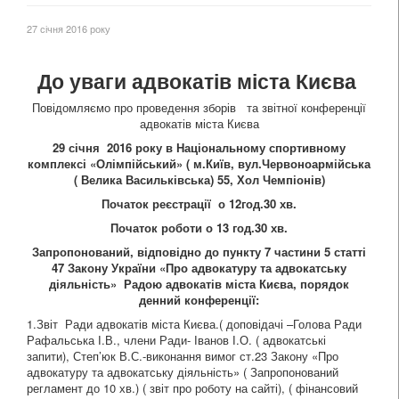
27 січня 2016 року
До уваги адвокатів міста Києва
Повідомляємо про проведення зборів та звітної конференції
адвокатів міста Києва
29 січня 2016 року в Національному спортивному
комплексі «Олімпійський» ( м.Київ, вул.Червоноармійська
( Велика Васильківська) 55, Хол Чемпіонів)
Початок реєстрації о 12год.30 хв.
Початок роботи о 13 год.30 хв.
Запропонований, відповідно до пункту 7 частини 5 статті
47 Закону України «Про адвокатуру та адвокатську
діяльність» Радою адвокатів міста Києва, порядок
денний конференції:
1.Звіт Ради адвокатів міста Києва.( доповідачі –Голова Ради
Рафальська І.В., члени Ради- Іванов І.О. ( адвокатські
запити), Степ’юк В.С.-виконання вимог ст.23 Закону «Про
адвокатуру та адвокатську діяльність» ( Запропонований
регламент до 10 хв.) ( звіт про роботу на сайті), ( фінансовий