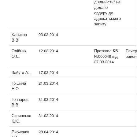
діяльність" не
додано
ордеру до
адвокатського
запиту
Клочков
03.03.2014
В.В,
Олійник
12.03.2014
Протокол КВ
Печер
О.С.
№000048 від
район
27.03.2014
Забуга А.І.
17.03.2014
Грішина
21.03.2014
Н.О.
Гончаров
31.03.2014
В.В.
Синявська
31.03.2014
К.Ю.
Рибченко
28.04.2014