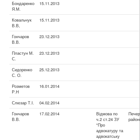
Бондаренко
15.11.2013
Я.М.
Ковальчук
15.11.2013
В.В,
Гончаров
23.12.2013
В.В.
Пластун М.
23.12.2013
С.
Сидоренко
25.12.2013
С. О.
Розметов
16.01.2014
Р.Н
Слюзар Т.І.
04.02.2014
Гончаров
17.02.2014
Відмова по
Печер
В.В.
ч.2 ст.24 ЗУ
район
"Про
адвокатуру та
адвокатську