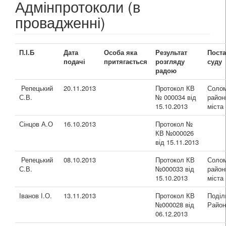
Адмінпротоколи (в
провадженні)
П.І.Б
Дата
Особа яка
Результат
Пост
подачі
притягається
розгляду
суду
радою
Репецький
20.11.2013
Протокол КВ
Солом
С.В.
№ 000034 від
район
15.10.2013
міста
Сінцов А.О
16.10.2013
Протокол №
КВ №000026
від 15.11.2013
Репецький
08.10.2013
Протокол КВ
Солом
С.В.
№000033 від
район
15.10.2013
міста
Іванов І.О.
13.11.2013
Протокол КВ
Поділ
№000028 від
Район
06.12.2013