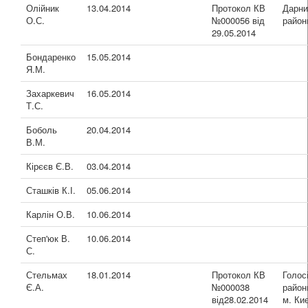
Олійник
13.04.2014
Протокол КВ
Дарни
О.С.
№000056 від
район
29.05.2014
Бондаренко
15.05.2014
Я.М.
Захаркевич
16.05.2014
Т.С.
Боболь
20.04.2014
В.М.
Кірєєв Є.В.
03.04.2014
Сташків К.І.
05.06.2014
Карлін О.В.
10.06.2014
Степ'юк В.
10.06.2014
С.
Стельмах
18.01.2014
Протокол КВ
Голос
Є.А.
№000038
район
від28.02.2014
м. Ки