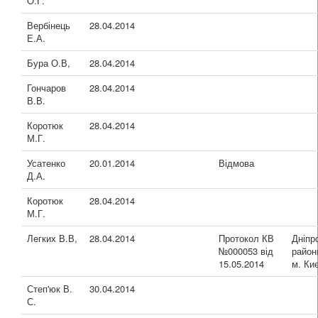
О.Г.
Вербінець
28.04.2014
Е.А.
Бура О.В,
28.04.2014
Гончаров
28.04.2014
В.В.
Коротюк
28.04.2014
М.Г.
Усатенко
20.01.2014
Відмова
Д.А.
Коротюк
28.04.2014
М.Г.
Легких В.В,
28.04.2014
Протокол КВ
Дніпр
№000053 від
район
15.05.2014
м. Ки
Степ'юк В.
30.04.2014
С.