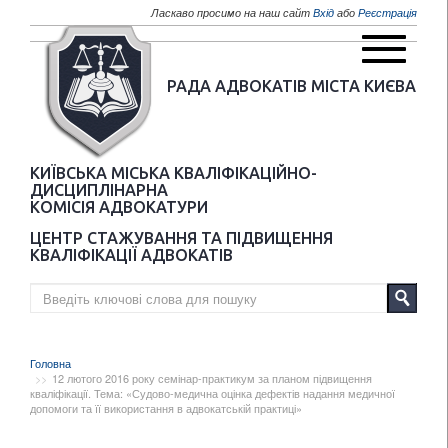
Перейти до основного матеріалу
Ласкаво просимо на наш сайт
Вхід
або
Реєстрація
РАДА АДВОКАТІВ МІСТА КИЄВА
КИЇВСЬКА МІСЬКА КВАЛІФІКАЦІЙНО-
ДИСЦИПЛІНАРНА
КОМІСІЯ АДВОКАТУРИ
ЦЕНТР СТАЖУВАННЯ ТА ПІДВИЩЕННЯ
КВАЛІФІКАЦІЇ АДВОКАТІВ
Головна
12 лютого 2016 року семінар-практикум за планом підвищення
кваліфікації. Тема: «Судово-медична оцінка дефектів надання медичної
допомоги та її використання в адвокатській практиці»